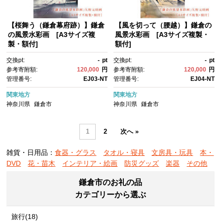
【桜舞う（鎌倉幕府跡）】鎌倉
【風を切って（腰越）】鎌倉の
の風景水彩画 [A3サイズ複
風景水彩画 [A3サイズ複製・
製・額付]
額付]
交換pt:
-
pt
交換pt:
-
pt
参考寄附額:
120,000
円
参考寄附額:
120,000
円
管理番号:
EJ03-NT
管理番号:
EJ04-NT
関東地方
関東地方
神奈川県
鎌倉市
神奈川県
鎌倉市
1
2
次へ »
雑貨・日用品：
食器・グラス
タオル・寝具
文房具・玩具
本・
DVD
花・苗木
インテリア・絵画
防災グッズ
楽器
その他
鎌倉市のお礼の品
カテゴリーから選ぶ
旅行(18)