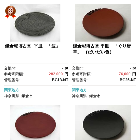
鎌倉彫博古堂 平皿 「波」
鎌倉彫博古堂 平皿 「ぐり唐
草」 (だいだい色）
交換pt:
-
pt
交換pt:
-
pt
参考寄附額:
282,000
円
参考寄附額:
76,000
円
管理番号:
BG13-NT
管理番号:
BG26-NT
関東地方
関東地方
神奈川県
鎌倉市
神奈川県
鎌倉市