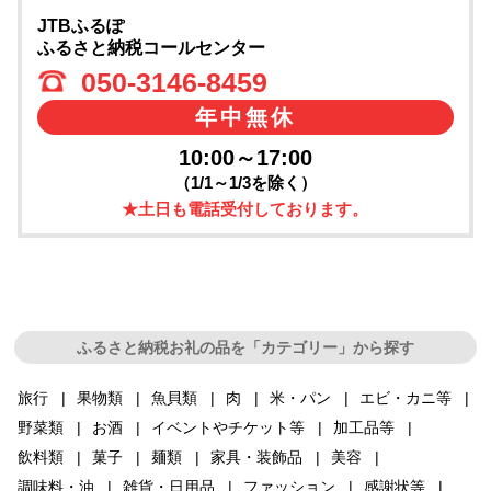
JTBふるぽ
ふるさと納税コールセンター
050-3146-8459
年中無休
10:00～17:00
（1/1～1/3を除く）
★土日も電話受付しております。
ふるさと納税お礼の品を「カテゴリー」から探す
旅行
果物類
魚貝類
肉
米・パン
エビ・カニ等
野菜類
お酒
イベントやチケット等
加工品等
飲料類
菓子
麺類
家具・装飾品
美容
調味料・油
雑貨・日用品
ファッション
感謝状等