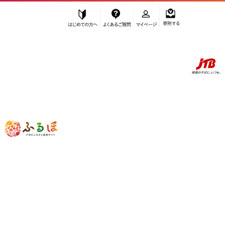
はじめての方へ
よくあるご質問
マイページ
寄附する
ふるぽ JTBのふるさと納税サイト
「ふるさと納税」TOP
鎌倉市 お礼の品から探す
雑貨・日用品
インテリア・絵画
”インテリア・絵画” 神奈川県
鎌倉市
の
お礼の品一覧
さらに検索条件を絞り込む
インテリア・絵画