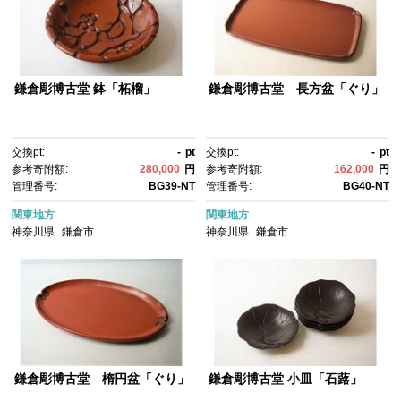
鎌倉彫博古堂 鉢「柘榴」
鎌倉彫博古堂 長方盆「ぐり」
交換pt:
-
pt
交換pt:
-
pt
参考寄附額:
280,000
円
参考寄附額:
162,000
円
管理番号:
BG39-NT
管理番号:
BG40-NT
関東地方
関東地方
神奈川県
鎌倉市
神奈川県
鎌倉市
鎌倉彫博古堂 楕円盆「ぐり」
鎌倉彫博古堂 小皿「石蕗」