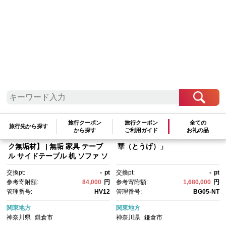
検索結果一覧
1～20件 / 全37件
参考寄附額順
|
新着順
|
人気ランキング順
旅行クーポン
旅行クーポン
全ての
旅行先から探す
から探す
ご利用ガイド
お礼の品
ソファ サイド テーブル【オー
鎌倉彫博古堂 丸盆・小皿「刀
ク無垢材】 | 無垢 家具 テーブ
華（とうげ）」
ル サイドテーブル 机 ソファ ソ
ファー
交換pt:
-
pt
交換pt:
-
pt
参考寄附額:
84,000
円
参考寄附額:
1,680,000
円
管理番号:
HV12
管理番号:
BG05-NT
関東地方
関東地方
神奈川県
鎌倉市
神奈川県
鎌倉市