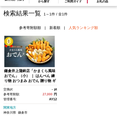
から探す
ご利用ガイド
お礼の品
検索結果一覧
1～1件 / 全1件
参考寄附額順
|
新着順
|
人気ランキング順
鎌倉井上蒲鉾店「かまくら風味
おでん」（小） ｜ はんぺん 練
り物 おつまみ おでん 贈り物 ギ
フト 食品 料理 詰め合わせ 詰合
交換pt:
-
pt
せ ご当地 伝統 お取り寄せ 冷
参考寄附額:
27,000
円
凍 冷凍便 送料無料 神奈川 鎌倉
管理番号:
AY12
関東地方
神奈川県
鎌倉市