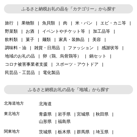
ふるさと納税お礼の品を「カテゴリー」から探す
旅行
果物類
魚貝類
肉
米・パン
エビ・カニ等
野菜類
お酒
イベントやチケット等
加工品等
飲料類
菓子
麺類
家具・装飾品
美容
調味料・油
雑貨・日用品
ファッション
感謝状等
地域のお礼の品
卵（鶏、烏骨鶏等）
鍋セット
コロナ被害事業者支援
スポーツ・アウトドア
民芸品・工芸品
電化製品
ふるさと納税お礼の品を「地域」から探す
北海道地方
北海道
東北地方
青森県
岩手県
宮城県
秋田県
山形県
福島県
関東地方
茨城県
栃木県
群馬県
埼玉県