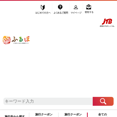
はじめての方へ
よくあるご質問
マイページ
寄附する
ふるぽ JTBのふるさと納税サイト
「ふるさと納税」TOP
鎌倉市 お礼の品から探す
鍋セット
おでん
”おでん” 神奈川県
鎌倉市
のお礼の品一
覧
さらに検索条件を絞り込む
おでん
旅行クーポン
旅行クーポン
全ての
旅行先から探す