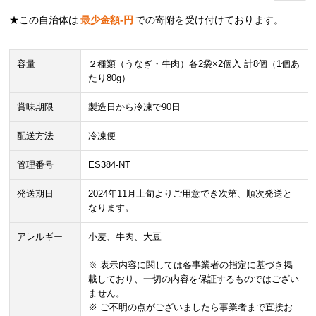
★この自治体は
最少金額
-
円
での寄附を受け付けております。
容量
２種類（うなぎ・牛肉）各2袋×2個入 計8個（1個あ
たり80g）
賞味期限
製造日から冷凍で90日
配送方法
冷凍便
管理番号
ES384-NT
発送期日
2024年11月上旬よりご用意でき次第、順次発送と
なります。
アレルギー
小麦、牛肉、大豆
※ 表示内容に関しては各事業者の指定に基づき掲
載しており、一切の内容を保証するものではござい
ません。
※ ご不明の点がございましたら事業者まで直接お