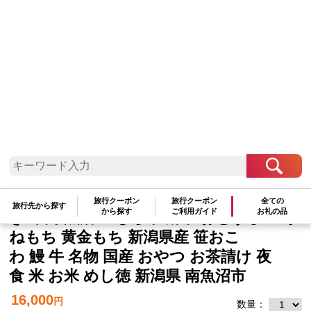
中部地方
新潟県
南魚沼市
(M-44)【無地熨斗】 笹 おにぎり おこ
わ 餅米 2種 食べ比べ 80g×計8個 うな
旅行クーポン
旅行クーポン
全ての
旅行先から探す
から探す
ご利用ガイド
お礼の品
ぎ 牛肉 魚沼産 もち米 餅米 おむすび こが
ねもち 黄金もち 新潟県産 笹おこ
わ 鰻 牛 名物 国産 おやつ お茶請け 夜
食 米 お米 めし徳 新潟県 南魚沼市
16,000
円
数量：