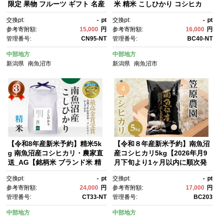
限定 果物 フルーツ ギフト 名産
米 精米 こしひかり コシヒカ
地 産地直送 シャキシャキ 厳
リ 魚沼産 南魚沼産 プレミア
交換pt:
-
pt
交換pt:
-
pt
選 デザート 新潟県】【2026年
ム 新潟米 新潟県産 高評価 高品
参考寄附額:
15,000
円
参考寄附額:
16,000
円
7月中旬発送】【お届け日時指
質 高級 国産米 産直 ご飯 御
管理番号:
CN95-NT
管理番号:
BC40-NT
定不可】
飯 ごはん 厳選】
中部地方
中部地方
新潟県
南魚沼市
新潟県
南魚沼市
4
【令和8年産新米予約】精米5k
【令和８年産新米予約】南魚沼
g 南魚沼産コシヒカリ・農家直
産コシヒカリ5kg【2026年月9
送_AG【銘柄米 ブランド米 精
月下旬より1ヶ月以内に順次発
米 こしひかり コシヒカリ 魚沼
送予定】
交換pt:
-
pt
交換pt:
-
pt
産 新潟米 産地直送 お米 米 こ
参考寄附額:
24,000
円
参考寄附額:
17,000
円
め コメ ご飯 御飯 ごはん】【令
管理番号:
CT33-NT
管理番号:
BC203
和8年9月下旬から1ヶ月以内に
順次発送予定】
中部地方
中部地方