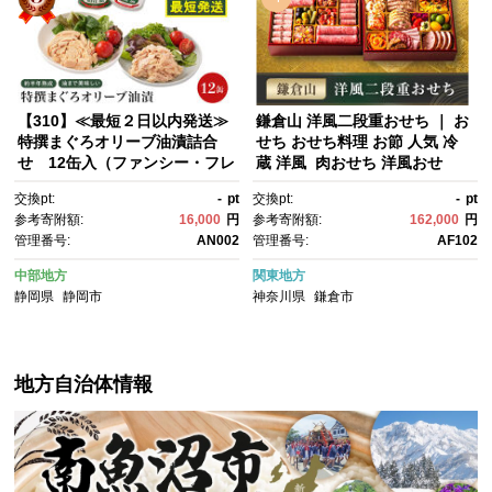
プ オリーブオイル
【310】≪最短２日以内発送≫
鎌倉山 洋風二段重おせち ｜ お
特撰まぐろオリーブ油漬詰合
せち おせち料理 お節 人気 冷
せ 12缶入（ファンシー・フレ
蔵 洋風 肉おせち 洋風おせ
ークセット）静岡一番人気 素
ち お肉 二段重 冷蔵おせち 神奈
交換pt:
-
pt
交換pt:
-
pt
材重視のツナ缶のおいしさ
川 鎌倉市
参考寄附額:
16,000
円
参考寄附額:
162,000
円
◆ 熟成 高級まぐろ ツナ缶 ツ
管理番号:
AN002
管理番号:
AF102
ナ マグロ 鮪 缶詰 フレーク 缶
詰 常温 魚貝類 食品 加工食
中部地方
関東地方
品 静岡 ギフト 詰合せ 魚介
静岡県
静岡市
神奈川県
鎌倉市
類 お中元 お歳暮 プレゼント 高
級 贈答用 お取り寄せ グルメ ス
トック食材 たんぱく質 キャン
プ オリーブオイル
地方自治体情報