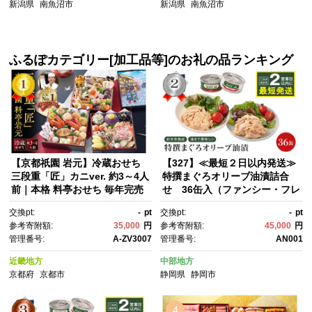
新潟県
南魚沼市
新潟県
南魚沼市
ふるぽカテゴリー[加工品等]のお礼の品ランキング
【京都祇園 岩元】冷蔵おせち
【327】≪最短２日以内発送≫
三段重「匠」カニver. 約3～4人
特撰まぐろオリーブ油漬詰合
前｜本格 料亭おせち 毎年完売
せ 36缶入（ファンシー・フレ
必至 人気［ 京都 祇園 老舗 料
ークセット） 静岡一番人
交換pt:
-
pt
交換pt:
-
pt
亭 完売必至の大人気おせち お
気 素材重視のツナ缶のおいし
参考寄附額:
35,000
円
参考寄附額:
45,000
円
すすめ 三段重 3人 4人 2027 正
さ 熟成 高級まぐろ ツナ缶 ツ
管理番号:
A-ZV3007
管理番号:
AN001
月 お祝い おせち お節 京おせ
ナ マグロ 鮪 缶詰 フレーク 缶
ち 京料理 グルメ お取り寄せ 通
詰 常温 魚貝類 食品 加工食
近畿地方
中部地方
販 送料無料 ふるさと納税 ］
品 静岡 ギフト 詰合せ 魚介
京都府
京都市
静岡県
静岡市
類 お中元 お歳暮 プレゼント 高
級 贈答用 お取り寄せ グルメ ス
トック食材 たんぱく質 キャン
4