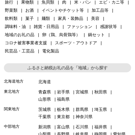
旅行
果物類
魚貝類
肉
米・パン
エビ・カニ等
野菜類
お酒
イベントやチケット等
加工品等
飲料類
菓子
麺類
家具・装飾品
美容
調味料・油
雑貨・日用品
ファッション
感謝状等
地域のお礼の品
卵（鶏、烏骨鶏等）
鍋セット
コロナ被害事業者支援
スポーツ・アウトドア
民芸品・工芸品
電化製品
ふるさと納税お礼の品を「地域」から探す
北海道地方
北海道
東北地方
青森県
岩手県
宮城県
秋田県
山形県
福島県
関東地方
茨城県
栃木県
群馬県
埼玉県
千葉県
東京都
神奈川県
中部地方
新潟県
富山県
石川県
福井県
山梨県
長野県
岐阜県
静岡県
愛知県