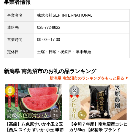
事業者情報
事業者名
株式会社SEP INTERNATIONAL
連絡先
025-772-8822
営業時間
09:00～17:00
定休日
土曜・日曜・祝祭日・年末年始
新潟県 南魚沼市のお礼の品ランキング
新潟県 南魚沼市のランキングをもっと見る
【高級】八色原すいか小玉２玉
【令和７年産】南魚沼産コシヒ
【西瓜 スイカ すいか 小玉 季節
カリ5kg 【銘柄米 ブランド