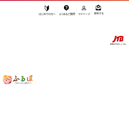
はじめての方へ
よくあるご質問
マイページ
寄附する
ふるぽ JTBのふるさと納税サイト
「ふるさと納税」TOP
お礼の品から探す
加工品等
惣菜・レトルト
(M-44)【無地熨斗】 笹 おにぎり おこわ 餅米 2種 食べ比べ 80g×計8
個 うなぎ 牛肉 魚沼産 もち米 餅米 おむすび こがねもち 黄金もち 新潟
県産 笹おこわ 鰻 牛 名物 国産 おやつ お茶請け 夜食 米 お米 めし徳 新
潟県 南魚沼市