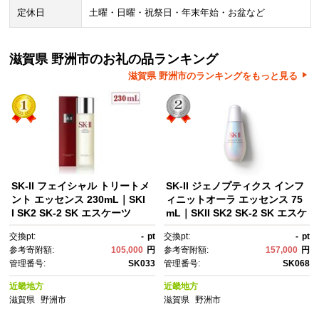
定休日
土曜・日曜・祝祭日・年末年始・お盆など
滋賀県 野洲市のお礼の品ランキング
滋賀県 野洲市のランキングをもっと見る
SK-II フェイシャル トリートメ
SK-II ジェノプティクス インフ
ント エッセンス 230mL｜SKI
ィニットオーラ エッセンス 75
I SK2 SK-2 SK エスケーツ
mL｜SKII SK2 SK-2 SK エスケ
ー エスケーツ エスケｰ ピテ
ーツー エスケーツ エスケー ピ
交換pt:
-
pt
交換pt:
-
pt
ラ スキンケア 化粧品 ｺｽﾒ フェ
テラ スキンケア 化粧品 コス
参考寄附額:
105,000
円
参考寄附額:
157,000
円
イシャルトリートメントエッセ
メ エッセンス ジェノプ 美容
管理番号:
SK033
管理番号:
SK068
ンス フェイシャルトリートメ
液 美白 美白美容液 ホワイトニ
ント トリートメントエッセン
ング｜
近畿地方
近畿地方
ス 化粧水｜
滋賀県
野洲市
滋賀県
野洲市