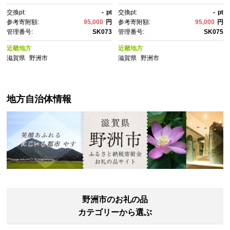
スケー エスケイツー ピテラ ス
ケー エスケイツー ピテラ スキ
交換pt:
-
pt
交換pt:
-
pt
キンケア 化粧品 コスメ スキン
ンケア 化粧品 コスメ スキンパ
参考寄附額:
95,000
円
参考寄附額:
95,000
円
パワー リニュー クリーム 乳
ワー リニュー エアリークリー
管理番号:
SK073
管理番号:
SK075
液 美容乳液 美容 保湿乳液 保
ム 乳液 美容乳液 美容 保湿乳
湿 基礎化粧品｜
液 保湿 基礎化粧品｜
近畿地方
近畿地方
滋賀県
野洲市
滋賀県
野洲市
地方自治体情報
野洲市のお礼の品
カテゴリーから選ぶ