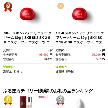
4
SK-II スキンパワー リニュー ク
SK-II スキンパワー リニュー エ
リーム 80g｜SKII SK2 SK-2 S
アリークリーム 80g｜SKII SK
K エスケーツー エスケーツ エ
2 SK-2 SK エスケーツー エス
スケー エスケイツー ピテラ ス
ケー エスケイツー ピテラ スキ
交換pt:
-
pt
交換pt:
-
pt
キンケア 化粧品 コスメ スキン
ンケア 化粧品 コスメ スキンパ
参考寄附額:
95,000
円
参考寄附額:
95,000
円
パワー リニュー クリーム 乳
ワー リニュー エアリークリー
管理番号:
SK073
管理番号:
SK075
液 美容乳液 美容 保湿乳液 保
ム 乳液 美容乳液 美容 保湿乳
湿 基礎化粧品｜
液 保湿 基礎化粧品｜
近畿地方
近畿地方
滋賀県
野洲市
滋賀県
野洲市
ふるぽカテゴリー[美容]のお礼の品ランキング