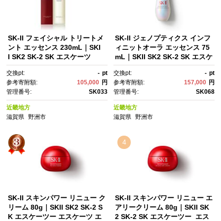
SK-II フェイシャル トリートメ
SK-II ジェノプティクス インフ
ント エッセンス 230mL｜SKI
ィニットオーラ エッセンス 75
I SK2 SK-2 SK エスケーツ
mL｜SKII SK2 SK-2 SK エスケ
ー エスケーツ エスケｰ ピテ
ーツー エスケーツ エスケー ピ
交換pt:
-
pt
交換pt:
-
pt
ラ スキンケア 化粧品 ｺｽﾒ フェ
テラ スキンケア 化粧品 コス
参考寄附額:
105,000
円
参考寄附額:
157,000
円
イシャルトリートメントエッセ
メ エッセンス ジェノプ 美容
管理番号:
SK033
管理番号:
SK068
ンス フェイシャルトリートメ
液 美白 美白美容液 ホワイトニ
ント トリートメントエッセン
ング｜
近畿地方
近畿地方
ス 化粧水｜
滋賀県
野洲市
滋賀県
野洲市
4
SK-II スキンパワー リニュー ク
SK-II スキンパワー リニュー エ
リーム 80g｜SKII SK2 SK-2 S
アリークリーム 80g｜SKII SK
K エスケーツー エスケーツ エ
2 SK-2 SK エスケーツー エス