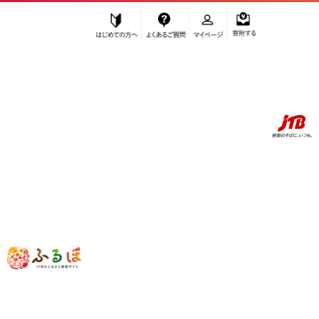
はじめての方へ
よくあるご質問
マイページ
寄附する
ふるぽ JTBのふるさと納税サイト
「ふるさと納税」TOP
お礼の品から探す
美容
化粧水・乳液
化粧水
SK-II フェイシャル トリートメント クリアローション 230mL｜
SKII SK2 SK-2 SK エスケーツー エスケー ピテラ スキンケア 化粧品 コ
スメ フェイシャルトリートメント クリアローション 化粧水 ふきとり
化粧水 拭き取り化粧水｜