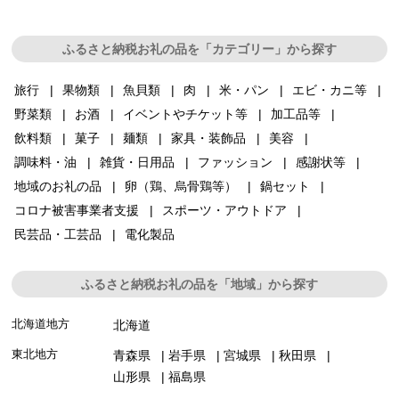
ふるさと納税お礼の品を「カテゴリー」から探す
旅行
果物類
魚貝類
肉
米・パン
エビ・カニ等
野菜類
お酒
イベントやチケット等
加工品等
飲料類
菓子
麺類
家具・装飾品
美容
調味料・油
雑貨・日用品
ファッション
感謝状等
地域のお礼の品
卵（鶏、烏骨鶏等）
鍋セット
コロナ被害事業者支援
スポーツ・アウトドア
民芸品・工芸品
電化製品
ふるさと納税お礼の品を「地域」から探す
北海道地方
北海道
東北地方
青森県
岩手県
宮城県
秋田県
山形県
福島県