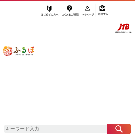
はじめての方へ
よくあるご質問
マイページ
寄附する
ふるぽ JTBのふるさと納税サイト
「ふるさと納税」TOP
盛岡市 お礼の品から探す
ファッション
服
”服” 岩手県
盛岡市
のお礼の品一覧
さらに検索条件を絞り込む
服