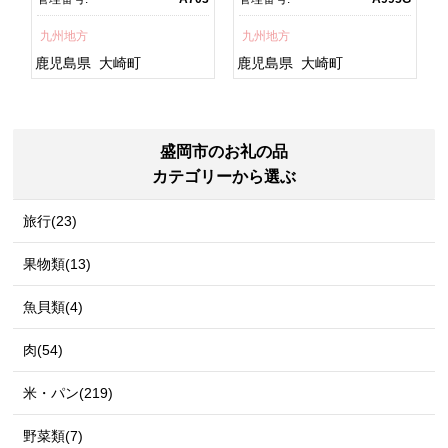
焼 訳あり ギフト 人気 おす
鮮 うな重 蒲焼 訳あり ギフ
すめ 鹿児島県 大崎町 大隅
ト 人気 おすすめ 鹿児島
九州地方
九州地方
半島 A703
県 大崎町 大隅半
島 A995G 【会員限定のお
鹿児島県
大崎町
鹿児島県
大崎町
礼の品】【うなぎ蒲焼 国
産 うなぎ unagi 鰻 ウナ
ギ うなぎ蒲焼】
盛岡市のお礼の品
カテゴリーから選ぶ
旅行(23)
果物類(13)
魚貝類(4)
肉(54)
米・パン(219)
野菜類(7)