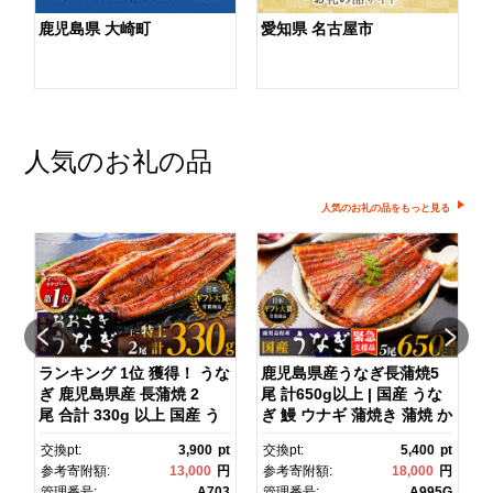
鹿児島県 大崎町
愛知県 名古屋市
人気のお礼の品
人気のお礼の品をもっと見る
ダ
ランキング 1位 獲得！ うな
鹿児島県産うなぎ長蒲焼5
ぎ 鹿児島県産 長蒲焼 2
尾 計650g以上 | 国産 うな
尾 合計 330g 以上 国産 う
ぎ 鰻 ウナギ 蒲焼き 蒲焼 か
ス
なぎ 鰻 ウナギ 蒲焼き 蒲
ばやき unagi うなぎ蒲
pt
交換pt:
3,900
pt
交換pt:
5,400
pt
焼 かばやき 魚 魚介 魚貝 海
焼 土用丑の日 土用の丑の
円
参考寄附額:
13,000
円
参考寄附額:
18,000
円
鮮 うな重 ひつまぶし 蒲
日 丑の日 魚 魚介 魚貝 海
1
管理番号:
A703
管理番号:
A995G