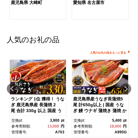
鹿児島県 大崎町
愛知県 名古屋市
人気のお礼の品
人気のお礼の品をもっと見る
ダ
ランキング 1位 獲得！ うな
鹿児島県産うなぎ長蒲焼5
ぎ 鹿児島県産 長蒲焼 2
尾 計650g以上 | 国産 うな
尾 合計 330g 以上 国産 う
ぎ 鰻 ウナギ 蒲焼き 蒲焼 か
ス
なぎ 鰻 ウナギ 蒲焼き 蒲
ばやき unagi うなぎ蒲
pt
交換pt:
3,900
pt
交換pt:
5,400
pt
焼 かばやき 魚 魚介 魚貝 海
焼 土用丑の日 土用の丑の
円
参考寄附額:
13,000
円
参考寄附額:
18,000
円
鮮 うな重 ひつまぶし 蒲
日 丑の日 魚 魚介 魚貝 海
1
管理番号:
A703
管理番号:
A995G
焼 訳あり ギフト 人気 おす
鮮 うな重 蒲焼 訳あり ギフ