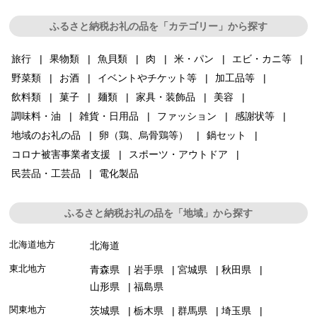
ふるさと納税お礼の品を「カテゴリー」から探す
旅行
果物類
魚貝類
肉
米・パン
エビ・カニ等
野菜類
お酒
イベントやチケット等
加工品等
飲料類
菓子
麺類
家具・装飾品
美容
調味料・油
雑貨・日用品
ファッション
感謝状等
地域のお礼の品
卵（鶏、烏骨鶏等）
鍋セット
コロナ被害事業者支援
スポーツ・アウトドア
民芸品・工芸品
電化製品
ふるさと納税お礼の品を「地域」から探す
北海道地方
北海道
東北地方
青森県
岩手県
宮城県
秋田県
山形県
福島県
関東地方
茨城県
栃木県
群馬県
埼玉県