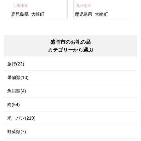
すめ 鹿児島県 大崎町 大隅
ト 人気 おすすめ 鹿児島
九州地方
九州地方
半島 A703
県 大崎町 大隅半
島 A995G 【会員限定のお
鹿児島県
大崎町
鹿児島県
大崎町
礼の品】【うなぎ蒲焼 国
産 うなぎ unagi 鰻 ウナ
ギ うなぎ蒲焼】
盛岡市のお礼の品
カテゴリーから選ぶ
旅行(23)
果物類(13)
魚貝類(4)
肉(54)
米・パン(219)
野菜類(7)