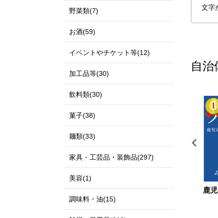
文字
野菜類(7)
お酒(59)
イベントやチケット等(12)
自治
加工品等(30)
飲料類(30)
11
12
菓子(38)
麺類(33)
家具・工芸品・装飾品(297)
美容(1)
宮城県 仙台市
鳥取県 北栄町
鹿児
調味料・油(15)