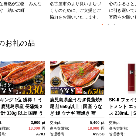
な自然が宝物 みんな
名古屋市のより良いまちづ
心のふるさと
ぐ 結いの町
くりのために、ご支援とご
に引き継いで
協力をお願いいたします。
寄附をお願い
のお礼の品
キング 1位 獲得！ う
鹿児島県産うなぎ長蒲焼5
SK-II フェ
 鹿児島県産 長蒲焼 2
尾 計650g以上 | 国産 うな
トメント エ
計 330g 以上 国産 う
ぎ 鰻 ウナギ 蒲焼き 蒲
ス 230mL｜SK
 鰻 ウナギ 蒲焼き 蒲
焼 かばやき unagi うなぎ
2 SK エス
:
3,900
pt
交換pt:
5,400
pt
交換pt:
かばやき 魚 魚介 魚
蒲焼 土用丑の日 土用の丑
ーツ エスケｰ
寄附額:
13,000
円
参考寄附額:
18,000
円
参考寄附額:
海鮮 うな重 ひつまぶ
の日 丑の日 魚 魚介 魚
ンケア 化粧品
号:
A703
管理番号:
A995G
管理番号: