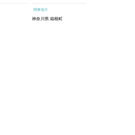
ートメントエッ
根町
行予約 ホテル 旅館 
関東地方
関東地方
イシャルトリ
ット 子供 子連れ カ
トリートメン
ル 家族 人気 おすすめ
神奈川県
箱根町
千葉県
浦安市
 化粧水｜
行クーポン 店頭 オン
ン ネット予約 電話 
間3年