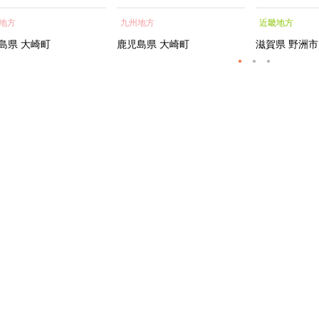
蒲焼 訳あり ギフト 人
貝 海鮮 うな重 蒲焼 訳あ
シャルトリ
地方
九州地方
近畿地方
おすすめ 鹿児島県 大崎
り ギフト 人気 おすす
センス フェ
大隅半島 A703
め 鹿児島県 大崎町 大隅半
ートメント 
島県
大崎町
鹿児島県
大崎町
滋賀県
野洲市
島 A995G 【会員限定のお
トエッセンス
礼の品】【うなぎ蒲焼 国
産 うなぎ unagi 鰻 ウナ
ギ うなぎ蒲焼】