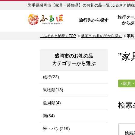
岩手県盛岡市【家具・
ふるぽ JTBのふるさと納税サイ
旅行クー
旅行先から探す
から探
「ふるさと納税」TOP
盛岡市 お礼の品から探す
家具
”家
盛岡市のお礼の品
カテゴリーから選ぶ
旅行(23)
家具
果物類(13)
魚貝類(4)
検索
肉(54)
米・パン(219)
検索