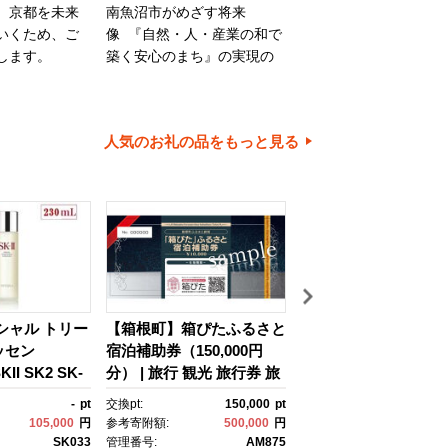
、京都を未来
南魚沼市がめざす将来
旭川市は、旭山動物園
いくため、ご
像 『自然・人・産業の和で
川家具で知られるほか
します。
築く安心のまち』の実現の
内有数の米どころでも
ために大切に使わせていた
ます。旭川市の魅力あ
だきます。
ちづくりのために、ご
とご協力をお願いいた
人気のお礼の品をもっと見る
す。
イシャル トリー
【箱根町】箱ぴたふるさと
【浦安市】JTBふる
ッセン
宿泊補助券（150,000円
行クーポン（30,000
II SK2 SK-
分） | 旅行 観光 旅行券 旅
有効期間3年（Eメー
ケーツー エスケ
行クーポン クーポン 箱根
行）｜旅行 トラベル 
-
pt
交換pt:
150,000
pt
交換pt:
 ピテラ スキ
町ふるさと納税 神奈川県
約 国内旅行 JTB 宿泊
105,000
円
参考寄附額:
500,000
円
参考寄附額:
100,
 ｺｽﾒ フェイ
ふるさと納税 神奈川県 箱
光 体験 旅行券 宿泊券
SK033
管理番号:
AM875
管理番号:
JTB