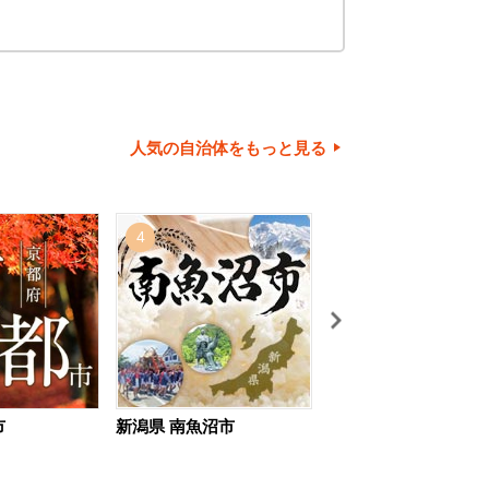
人気の自治体をもっと見る
4
5
市
新潟県 南魚沼市
北海道 旭川市