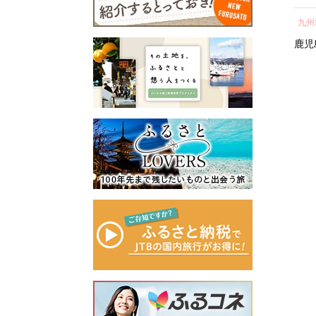
所蔵物や作品が展示された
ェ
し 
青山剛昌ふるさと館をはじ
近畿地方
近畿地方
九州
容
気 
め、駅から青山剛昌ふるさ
町 
滋賀県
京都府
京都市
鹿児
と館までの約1.4kmを「コナ
ン通り」と名付け、キャラ
クターのブロンズ像やカラ
ーオブジェが点在するなど
「名探偵コナンに会えるま
ち」づくりを進めていま
す。
町を応援していただけるみ
なさまと一緒に持続可能な
まちづくりを進めていきま
す。
みなさまの応援をよろしく
お願いします。