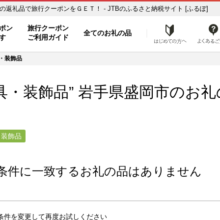
装飾品】のお礼の品一覧 ふるさと納税の返礼品で旅行クーポンをＧＥＴ！ - JTBのふるさと納税サイト [ふるぽ]
ト
ポン
旅行クーポン
全てのお礼の品
はじめ
す
ご利用ガイド
・装飾品
具・装飾品” 岩手県
盛岡市
のお礼
・装飾品
条件に一致するお礼の品はありません
条件を変更して再度お試しください