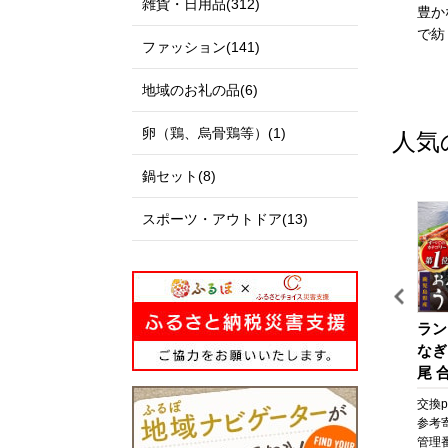
雑貨・日用品(312)
伊達政宗公の城下町として
私たちのまち北栄町は、鳥
豊か
発展し、美しい自然と快適
取県の中央部に位置する人
で紡
ファッション(141)
な都市空間が共存する杜の
口約14,000人の町です。
都、仙台市。本市の更なる
北は日本海に面し、白砂青
地域のお礼の品(6)
発展にご支援とご協力をお
松の景色が美しい北条砂丘
願いいたします。
が広がっており、南は大山
卵（鶏、烏骨鶏等）(1)
人気
を望む黒ぼく地帯の丘陵地
があり、豊かな自然に囲ま
鍋セット(8)
れています。
この豊かな自然環境を生か
スポーツ・アウトドア(13)
し、スイカ、ぶどう、らっ
きょう、長芋などさまざま
な魅力ある農産物が生み出
されています。
また、漫画「名探偵コナ
イ
びわ湖マラソン 2027 【滋
【京セラ】クレサンベール
ラン
ン」の作者である青山剛昌
ッ
賀県外寄附者専用】ふるさ
〈エメラルド・天然ダイヤ
なぎ
氏の出身地であり、駅構内
と納税ランナー枠
モンド〉リング【プラチ
尾 合
に「名探偵コナン」の装飾
ケ
ナ/ペアシェイプ/7月誕生
なぎ
pt
交換pt:
-
pt
交換pt:
-
pt
交換pt
が施されたコナン駅（JR由
ケ
石】
焼 
円
参考寄附額:
50,000
円
参考寄附額:
1,000,000
円
参考
良駅）や青山氏の思い出の
粧
貝 
68
管理番号:
DX005
管理番号:
B-EU112
管理番