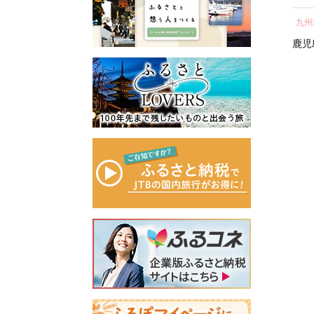
所蔵物や作品が展示された
の心のふるさと出雲応援基
ト 人気 おすすめ 鹿児島
し 
青山剛昌ふるさと館をはじ
金」に積み立て、次年度以
九州地方
中部地方
九州
県 大崎町 大隅半島 鰻 う
気 
め、駅から青山剛昌ふるさ
降に、指定された使途に基
なぎ ウナギ 鰻 人気 ウナ
町 
鹿児島県
大崎町
愛知県
名古屋市
鹿児
と館までの約1.4kmを「コナ
づき、出雲の観光や産業、
ギ うなぎ おすすめ ランキ
ン通り」と名付け、キャラ
福祉、教育、環境など幅広
ング うなぎ おいし
クターのブロンズ像やカラ
い分野の事業に活用させて
い unagi うなぎ 【うなぎ
ーオブジェが点在するなど
いただきます。
蒲焼 国産 うな
「名探偵コナンに会えるま
このふるさと寄附をきっか
ぎ unagi 鰻 ウナギ うなぎ
ち」づくりを進めていま
けに、全国のみなさまとた
蒲焼】
す。
くさんのご縁を結びたいと
町を応援していただけるみ
願っています。ぜひ、この
なさまと一緒に持続可能な
機会に出雲市への温かいご
まちづくりを進めていきま
支援をよろしくお願いいた
す。
します。
みなさまの応援をよろしく
お願いします。