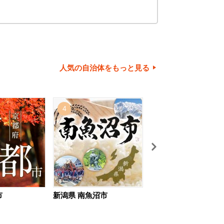
人気の自治体をもっと見る
4
5
市
新潟県 南魚沼市
北海道 旭川市