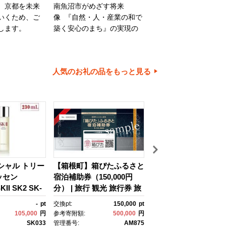
、京都を未来
南魚沼市がめざす将来
旭川市は、旭山動物園
いくため、ご
像 『自然・人・産業の和で
川家具で知られるほか
します。
築く安心のまち』の実現の
内有数の米どころでも
ために大切に使わせていた
ます。旭川市の魅力あ
だきます。
ちづくりのために、ご
とご協力をお願いいた
人気のお礼の品をもっと見る
す。
イシャル トリー
【箱根町】箱ぴたふるさと
【浦安市】JTBふる
ッセン
宿泊補助券（150,000円
行クーポン（30,000
II SK2 SK-
分） | 旅行 観光 旅行券 旅
有効期間3年（Eメー
ケーツー エスケ
行クーポン クーポン 箱根
行）｜旅行 トラベル 
-
pt
交換pt:
150,000
pt
交換pt:
 ピテラ スキ
町ふるさと納税 神奈川県
約 国内旅行 JTB 宿泊
105,000
円
参考寄附額:
500,000
円
参考寄附額:
100,
 ｺｽﾒ フェイ
ふるさと納税 神奈川県 箱
光 体験 旅行券 宿泊券
SK033
管理番号:
AM875
管理番号:
JTB