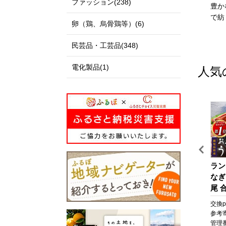
ファッション(238)
私たちのまち北栄町は、鳥
出雲市は、「神話の國出
豊か
取県の中央部に位置する人
雲」として全国に知られる
で紡
卵（鶏、烏骨鶏等）(6)
口約14,000人の町です。
とともに、出雲大社、荒神
北は日本海に面し、白砂青
谷遺跡、西谷墳墓群などの
民芸品・工芸品(348)
松の景色が美しい北条砂丘
歴史・文化遺産と、日本
が広がっており、南は大山
海、宍道湖、斐伊川などの
電化製品(1)
人気
を望む黒ぼく地帯の丘陵地
豊かな自然に恵まれた地域
があり、豊かな自然に囲ま
です。
れています。
「元気な出雲、活力のある
この豊かな自然環境を生か
出雲、笑顔の絶えない出
し、スイカ、ぶどう、らっ
雲」をモットーに、全国に
きょう、長芋などさまざま
誇れる都市づくり、愛着と
な魅力ある農産物が生み出
誇りが持てる故郷づくりを
されています。
展開しています。
また、漫画「名探偵コナ
出雲市では、出雲市の発展
旅
うなぎ 鹿児島県産 長蒲
【テーラー神谷】 オーダ
ラン
ン」の作者である青山剛昌
を願う郷土出身の方々や、
焼 4尾 合計 660g 以上 国
ー洋服御誂え券
なぎ
氏の出身地であり、駅構内
出雲市に心を寄せていただ
産 うなぎ 鰻 ウナギ 蒲焼
尾 合
に「名探偵コナン」の装飾
く全国のみなさまから、広
ポ
き 蒲焼 かばやき 魚 魚
なぎ
pt
交換pt:
6,600
pt
交換pt:
-
pt
交換pt
が施されたコナン駅（JR由
く寄附を募っています。
さ
介 魚貝 海鮮 うな重 ひつ
焼 
円
参考寄附額:
22,000
円
参考寄附額:
1,000,000
円
参考
良駅）や青山氏の思い出の
いただいたご寄附は「日本
と
まぶし 蒲焼 訳あり ギフ
貝 
0T
管理番号:
A702-NT
管理番号:
HS001
管理番