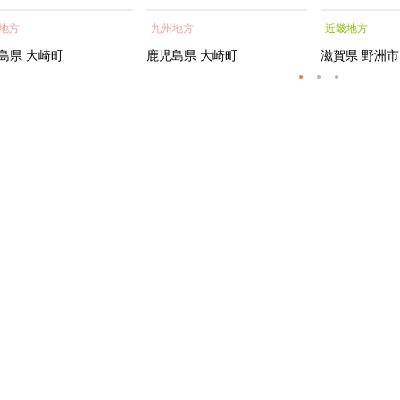
蒲焼 訳あり ギフト 人
貝 海鮮 うな重 蒲焼 訳あ
シャルトリ
地方
九州地方
近畿地方
おすすめ 鹿児島県 大崎
り ギフト 人気 おすす
センス フェ
大隅半島 A703
め 鹿児島県 大崎町 大隅半
ートメント 
島県
大崎町
鹿児島県
大崎町
滋賀県
野洲市
島 A995G 【会員限定のお
トエッセンス
礼の品】【うなぎ蒲焼 国
産 うなぎ unagi 鰻 ウナ
ギ うなぎ蒲焼】