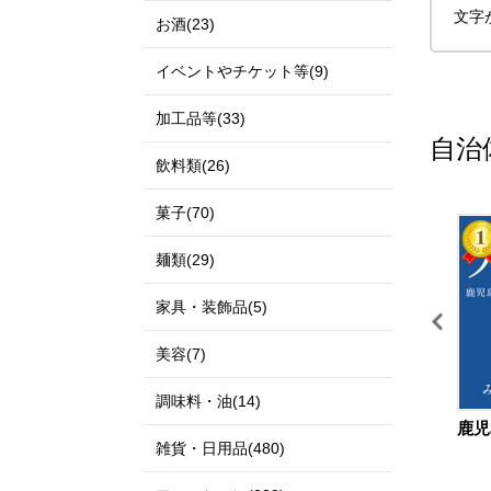
文字
お酒(23)
イベントやチケット等(9)
加工品等(33)
自治
飲料類(26)
菓子(70)
11
12
麺類(29)
家具・装飾品(5)
美容(7)
調味料・油(14)
鳥取県 北栄町
島根県 出雲市
鹿児
雑貨・日用品(480)