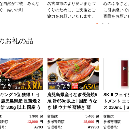
な自然が宝物 みんな
名古屋市のより良いまちづ
心のふるさと
ぐ 結いの町
くりのために、ご支援とご
に引き継いで
協力をお願いいたします。
寄附をお願い
のお礼の品
キング 1位 獲得！ う
鹿児島県産うなぎ長蒲焼5
SK-II フェ
 鹿児島県産 長蒲焼 2
尾 計650g以上 | 国産 うな
トメント エ
計 330g 以上 国産 う
ぎ 鰻 ウナギ 蒲焼き 蒲
ス 230mL｜SK
 鰻 ウナギ 蒲焼き 蒲
焼 かばやき unagi うなぎ
2 SK エス
:
3,900
pt
交換pt:
5,400
pt
交換pt:
かばやき 魚 魚介 魚
蒲焼 土用丑の日 土用の丑
ーツ エスケｰ
寄附額:
13,000
円
参考寄附額:
18,000
円
参考寄附額:
海鮮 うな重 ひつまぶ
の日 丑の日 魚 魚介 魚
ンケア 化粧品
号:
A703
管理番号:
A995G
管理番号: