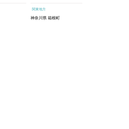
ートメントエッ
根町
行予約 ホテル 旅館 
関東地方
関東地方
イシャルトリ
ット 子供 子連れ カ
トリートメン
ル 家族 人気 おすすめ
神奈川県
箱根町
千葉県
浦安市
 化粧水｜
行クーポン 店頭 オン
ン ネット予約 電話 
間3年