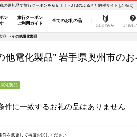
の他電化製品】のお礼の品一覧 ふるさと納税の返礼品で旅行クーポンをＧＥＴ！ - JTBのふるさと納税サイト [ふるぽ]
ト
ポン
旅行クーポン
全てのお礼の品
はじめ
す
ご利用ガイド
製品
その他電化製品
の他電化製品” 岩手県
奥州市
のお
他電化製品
条件に一致するお礼の品はありません
条件を変更して再度お試しください