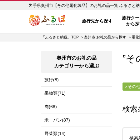
岩手県奥州市【そ
ふるぽ JTBのふるさと納税サイ
旅行クー
旅行先から探す
から探
「ふるさと納税」TOP
奥州市 お礼の品から探す
電化
”そ
奥州市のお礼の品
カテゴリーから選ぶ
旅行(8)
その
果物類(71)
肉(68)
検索
米・パン(87)
野菜類(14)
検索