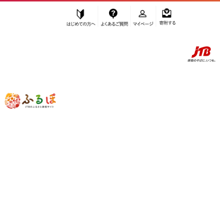
はじめての方へ
よくあるご質問
マイページ
寄附する
ふるぽ JTBのふるさと納税サイト
「ふるさと納税」TOP
奥州市 お礼の品から探す
民芸品・工芸品
伝統技術
”伝統技術” 岩手県
奥州市
のお礼の品一
覧
さらに検索条件を絞り込む
伝統技術