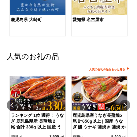
鹿児島県 大崎町
愛知県 名古屋市
人気のお礼の品
人気のお礼の品をもっと見る
ダ
ランキング 1位 獲得！ うな
鹿児島県産うなぎ長蒲焼5
ぎ 鹿児島県産 長蒲焼 2
尾 計650g以上 | 国産 うな
尾 合計 330g 以上 国産 う
ぎ 鰻 ウナギ 蒲焼き 蒲焼 か
ス
なぎ 鰻 ウナギ 蒲焼き 蒲
ばやき unagi うなぎ蒲
pt
交換pt:
3,900
pt
交換pt:
5,400
pt