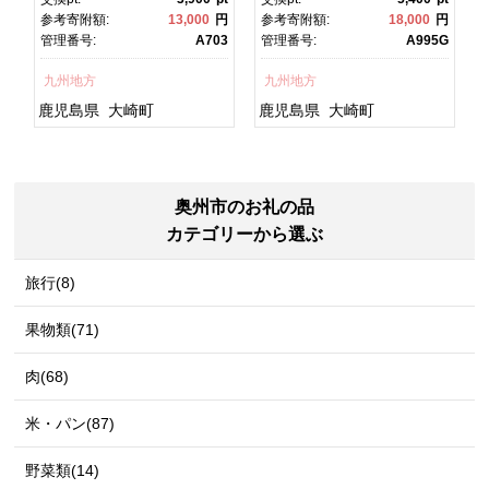
焼 かばやき 魚 魚介 魚貝 海
焼 土用丑の日 土用の丑の
円
参考寄附額:
13,000
円
参考寄附額:
18,000
円
鮮 うな重 ひつまぶし 蒲
日 丑の日 魚 魚介 魚貝 海
1
管理番号:
A703
管理番号:
A995G
焼 訳あり ギフト 人気 おす
鮮 うな重 蒲焼 訳あり ギフ
すめ 鹿児島県 大崎町 大隅
ト 人気 おすすめ 鹿児島
九州地方
九州地方
半島 A703
県 大崎町 大隅半
島 A995G 【会員限定のお
鹿児島県
大崎町
鹿児島県
大崎町
礼の品】【うなぎ蒲焼 国
産 うなぎ unagi 鰻 ウナ
ギ うなぎ蒲焼】
奥州市のお礼の品
カテゴリーから選ぶ
旅行(8)
果物類(71)
肉(68)
米・パン(87)
野菜類(14)