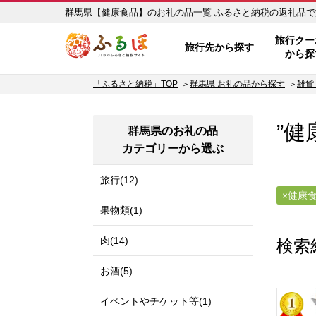
群馬県【健康食品】のお礼の品一覧 
ふるぽ JTBのふるさと納税サイ
旅行クー
旅行先から探す
から探
「ふるさと納税」TOP
群馬県 お礼の品から探す
雑貨
”健
群馬県のお礼の品
カテゴリーから選ぶ
旅行(12)
健康
果物類(1)
肉(14)
検索
お酒(5)
イベントやチケット等(1)