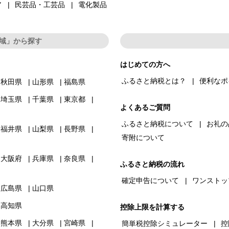
ア
民芸品・工芸品
電化製品
域」から探す
はじめての方へ
ふるさと納税とは？
便利なポ
秋田県
山形県
福島県
埼玉県
千葉県
東京都
よくあるご質問
ふるさと納税について
お礼の
福井県
山梨県
長野県
寄附について
大阪府
兵庫県
奈良県
ふるさと納税の流れ
確定申告について
ワンストッ
広島県
山口県
高知県
控除上限を計算する
熊本県
大分県
宮崎県
簡単税控除シミュレーター
控