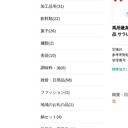
加工品等(31)
飲料類(22)
馬用最
菓子(26)
品 サラ
麺類(2)
交換pt:
参考寄附額
美容(10)
管理番号:
調味料・油(6)
関東地方
雑貨・日用品(58)
ファッション(1)
雑貨・日
他
地域のお礼の品(1)
鍋セット(4)