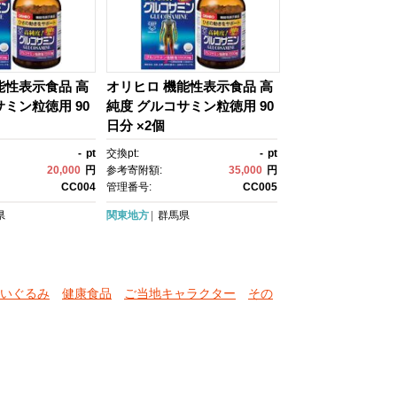
能性表示食品 高
オリヒロ 機能性表示食品 高
サミン粒徳用 90
純度 グルコサミン粒徳用 90
日分 ×2個
-
pt
交換pt:
-
pt
20,000
円
参考寄附額:
35,000
円
CC004
管理番号:
CC005
県
関東地方
群馬県
いぐるみ
健康食品
ご当地キャラクター
その