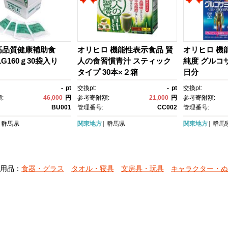
高品質健康補助食
オリヒロ 機能性表示食品 賢
オリヒロ 機
LG160ｇ30袋入り
人の食習慣青汁 スティック
純度 グルコ
タイプ 30本×２箱
日分
-
pt
交換pt:
-
pt
交換pt:
:
46,000
円
参考寄附額:
21,000
円
参考寄附額:
BU001
管理番号:
CC002
管理番号:
群馬県
関東地方
群馬県
関東地方
群馬
用品：
食器・グラス
タオル・寝具
文房具・玩具
キャラクター・ぬ