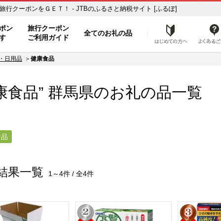
ふるさと納税の返礼品で旅行クーポンをＧＥＴ！ - JTBのふるさと納税サイト [ふるぽ]
ト
ポン
旅行クーポン
全てのお礼の品
はじめ
す
ご利用ガイド
・日用品
健康食品
康食品”
群馬県
のお礼の品一覧
食品
結果一覧
1～4件 / 全4件