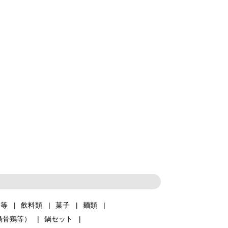
品等
飲料類
菓子
麺類
烏骨鶏等）
鍋セット