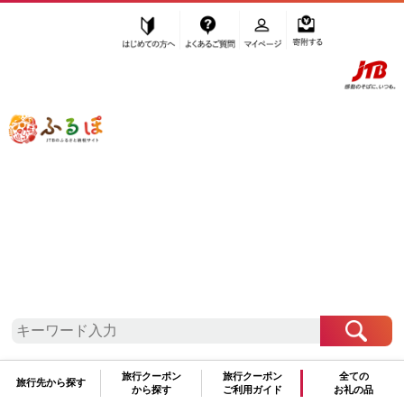
はじめての方へ
よくあるご質問
マイページ
寄附する
ふるぽ JTBのふるさと納税サイト
「ふるさと納税」TOP
群馬県 お礼の品から探す
菓子
和菓子
”和菓子”
群馬県
のお礼の品一覧
さらに検索条件を絞り込む
和菓子
旅行クーポン
旅行クーポン
全ての
旅行先から探す
から探す
ご利用ガイド
お礼の品
検索結果一覧
1～1件 / 全1件