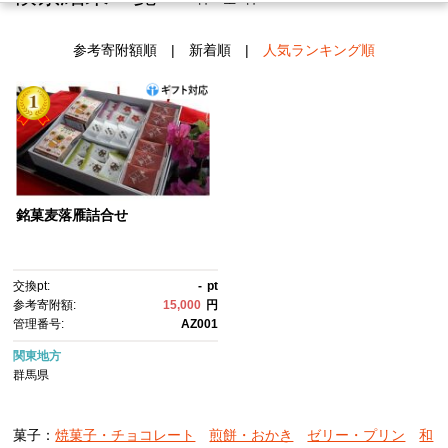
参考寄附額順
|
新着順
|
人気ランキング順
銘菓麦落雁詰合せ
交換pt:
-
pt
参考寄附額:
15,000
円
管理番号:
AZ001
関東地方
群馬県
菓子：
焼菓子・チョコレート
煎餅・おかき
ゼリー・プリン
和