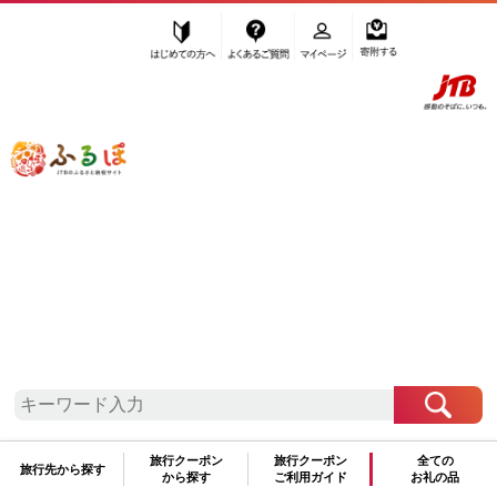
はじめての方へ
よくあるご質問
マイページ
寄附する
ふるぽ JTBのふるさと納税サイト
「ふるさと納税」TOP
群馬県 お礼の品から探す
美容
石鹸
”石鹸”
群馬県
のお礼の品一覧
さらに検索条件を絞り込む
石鹸
旅行クーポン
旅行クーポン
全ての
旅行先から探す
から探す
ご利用ガイド
お礼の品
検索結果一覧
1～2件 / 全2件