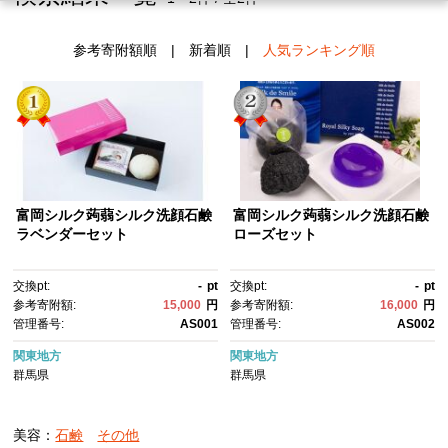
参考寄附額順
|
新着順
|
人気ランキング順
富岡シルク蒟蒻シルク洗顔石鹸
富岡シルク蒟蒻シルク洗顔石鹸
ラベンダーセット
ローズセット
交換pt:
-
pt
交換pt:
-
pt
参考寄附額:
15,000
円
参考寄附額:
16,000
円
管理番号:
AS001
管理番号:
AS002
関東地方
関東地方
群馬県
群馬県
美容：
石鹸
その他