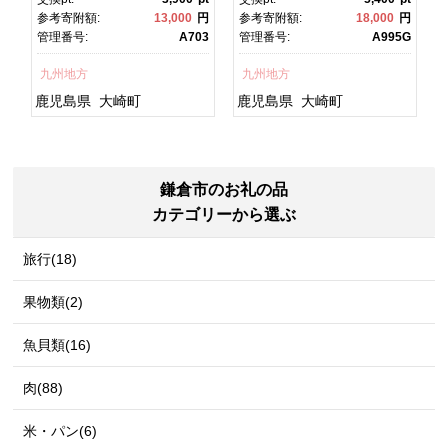
焼 かばやき 魚 魚介 魚貝 海
焼 土用丑の日 土用の丑の
円
参考寄附額:
13,000
円
参考寄附額:
18,000
円
鮮 うな重 ひつまぶし 蒲
日 丑の日 魚 魚介 魚貝 海
1
管理番号:
A703
管理番号:
A995G
焼 訳あり ギフト 人気 おす
鮮 うな重 蒲焼 訳あり ギフ
すめ 鹿児島県 大崎町 大隅
ト 人気 おすすめ 鹿児島
九州地方
九州地方
半島 A703
県 大崎町 大隅半
島 A995G 【会員限定のお
鹿児島県
大崎町
鹿児島県
大崎町
礼の品】【うなぎ蒲焼 国
産 うなぎ unagi 鰻 ウナ
ギ うなぎ蒲焼】
鎌倉市のお礼の品
カテゴリーから選ぶ
旅行(18)
果物類(2)
魚貝類(16)
肉(88)
米・パン(6)