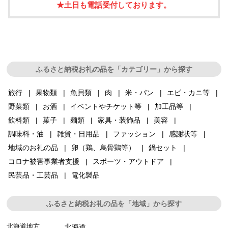
★土日も電話受付しております。
ふるさと納税お礼の品を「カテゴリー」から探す
旅行
果物類
魚貝類
肉
米・パン
エビ・カニ等
野菜類
お酒
イベントやチケット等
加工品等
飲料類
菓子
麺類
家具・装飾品
美容
調味料・油
雑貨・日用品
ファッション
感謝状等
地域のお礼の品
卵（鶏、烏骨鶏等）
鍋セット
コロナ被害事業者支援
スポーツ・アウトドア
民芸品・工芸品
電化製品
ふるさと納税お礼の品を「地域」から探す
北海道地方
北海道