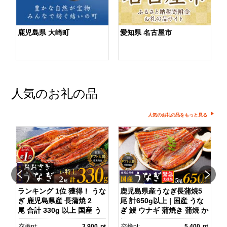
鹿児島県 大崎町
愛知県 名古屋市
人気のお礼の品
人気のお礼の品をもっと見る
ダ
ランキング 1位 獲得！ うな
鹿児島県産うなぎ長蒲焼5
ぎ 鹿児島県産 長蒲焼 2
尾 計650g以上 | 国産 うな
尾 合計 330g 以上 国産 う
ぎ 鰻 ウナギ 蒲焼き 蒲焼 か
ス
なぎ 鰻 ウナギ 蒲焼き 蒲
ばやき unagi うなぎ蒲
pt
交換pt:
3,900
pt
交換pt:
5,400
pt