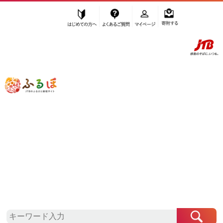
はじめての方へ
よくあるご質問
マイページ
寄附する
ふるぽ JTBのふるさと納税サイト
「ふるさと納税」TOP
鎌倉市 お礼の品から探す
魚貝類
鯛・金目鯛・のどぐろ
”鯛・金目鯛・のどぐろ” 神奈川県
鎌倉
市
のお礼の品一覧
さらに検索条件を絞り込む
鯛・金目鯛・のどぐろ