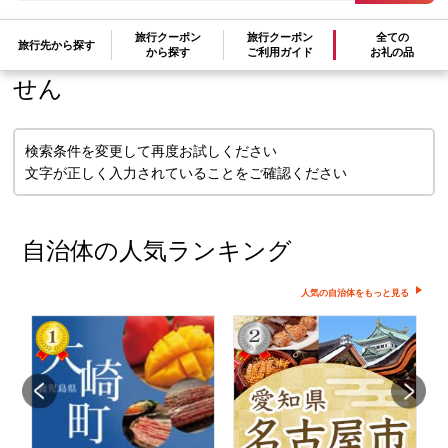
旅行クーポン
旅行クーポン
全ての
検索条件に一致するお礼の品はありま
旅行先から探す
から探す
ご利用ガイド
お礼の品
せん
検索条件を変更して再度お試しください
文字が正しく入力されていることをご確認ください
自治体の人気ランキング
人気の自治体をもっと見る