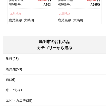
宿
鮮 うな重 ひつまぶし 蒲
日 丑の日 魚 魚介 魚貝 海
7
管理番号:
A703
管理番号:
A995G
チ
焼 訳あり ギフト 人気 おす
鮮 うな重 蒲焼 訳あり ギフ
すめ 鹿児島県 大崎町 大隅
ト 人気 おすすめ 鹿児島
九州地方
九州地方
グ
半島 A703
県 大崎町 大隅半
島 A995G 【会員限定のお
鹿児島県
大崎町
鹿児島県
大崎町
礼の品】【うなぎ蒲焼 国
産 うなぎ unagi 鰻 ウナ
ギ うなぎ蒲焼】
鳥羽市のお礼の品
カテゴリーから選ぶ
旅行(23)
魚貝類(53)
肉(16)
米・パン(1)
エビ・カニ等(29)