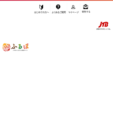
はじめての方へ
よくあるご質問
マイページ
寄附する
ふるぽ JTBのふるさと納税サイト
「ふるさと納税」TOP
鳥羽市 お礼の品から探す
加工品等
”加工品等” 三重県
鳥羽市
のお礼の品一
覧
さらに検索条件を絞り込む
加工品等