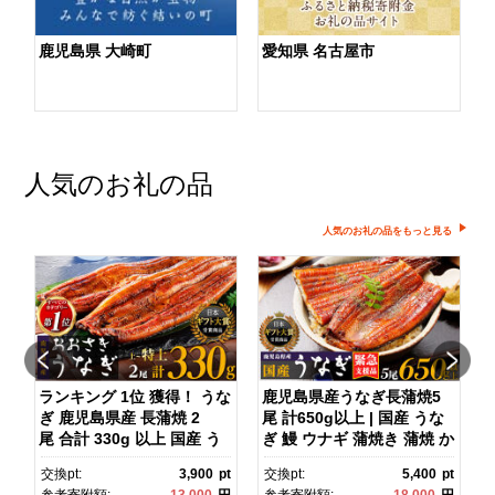
鹿児島県 大崎町
愛知県 名古屋市
人気のお礼の品
人気のお礼の品をもっと見る
】
ランキング 1位 獲得！ うな
鹿児島県産うなぎ長蒲焼5
ぎ 鹿児島県産 長蒲焼 2
尾 計650g以上 | 国産 うな
尾 合計 330g 以上 国産 う
ぎ 鰻 ウナギ 蒲焼き 蒲焼 か
)
なぎ 鰻 ウナギ 蒲焼き 蒲
ばやき unagi うなぎ蒲
pt
交換pt:
3,900
pt
交換pt:
5,400
pt
焼 かばやき 魚 魚介 魚貝 海
焼 土用丑の日 土用の丑の
円
参考寄附額:
13,000
円
参考寄附額:
18,000
円