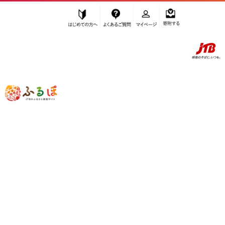
はじめての方へ
よくあるご質問
マイページ
寄附する
ふるぽ JTBのふるさと納税サイト
「ふるさと納税」TOP
鳥羽市 お礼の品から探す
魚貝類
サザエ
”サザエ” 三重県
鳥羽市
のお礼の品一覧
さらに検索条件を絞り込む
サザエ
検索条件に一致するお礼の品はありま