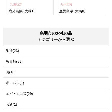
すめ 鹿児島県 大崎町 大隅
ト 人気 おすすめ 鹿児島
九州地方
九州地方
半島 A703
県 大崎町 大隅半
島 A995G 【会員限定のお
鹿児島県
大崎町
鹿児島県
大崎町
礼の品】【うなぎ蒲焼 国
産 うなぎ unagi 鰻 ウナ
ギ うなぎ蒲焼】
鳥羽市のお礼の品
カテゴリーから選ぶ
旅行(23)
魚貝類(53)
肉(16)
米・パン(1)
エビ・カニ等(29)
お酒(1)