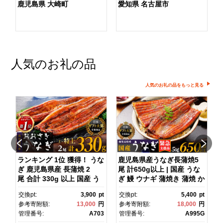
鹿児島県 大崎町
愛知県 名古屋市
人気のお礼の品
人気のお礼の品をもっと見る
ダ
ランキング 1位 獲得！ うな
鹿児島県産うなぎ長蒲焼5
ぎ 鹿児島県産 長蒲焼 2
尾 計650g以上 | 国産 うな
尾 合計 330g 以上 国産 う
ぎ 鰻 ウナギ 蒲焼き 蒲焼 か
ス
なぎ 鰻 ウナギ 蒲焼き 蒲
ばやき unagi うなぎ蒲
pt
交換pt:
3,900
pt
交換pt:
5,400
pt
焼 かばやき 魚 魚介 魚貝 海
焼 土用丑の日 土用の丑の
円
参考寄附額:
13,000
円
参考寄附額:
18,000
円
鮮 うな重 ひつまぶし 蒲
日 丑の日 魚 魚介 魚貝 海
1
管理番号:
A703
管理番号:
A995G
焼 訳あり ギフト 人気 おす
鮮 うな重 蒲焼 訳あり ギフ