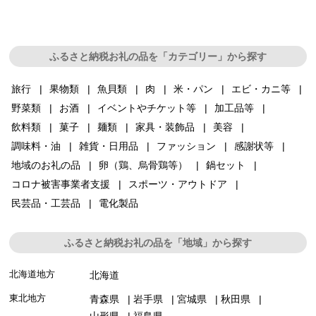
ふるさと納税お礼の品を「カテゴリー」から探す
旅行
果物類
魚貝類
肉
米・パン
エビ・カニ等
野菜類
お酒
イベントやチケット等
加工品等
飲料類
菓子
麺類
家具・装飾品
美容
調味料・油
雑貨・日用品
ファッション
感謝状等
地域のお礼の品
卵（鶏、烏骨鶏等）
鍋セット
コロナ被害事業者支援
スポーツ・アウトドア
民芸品・工芸品
電化製品
ふるさと納税お礼の品を「地域」から探す
北海道地方
北海道
東北地方
青森県
岩手県
宮城県
秋田県