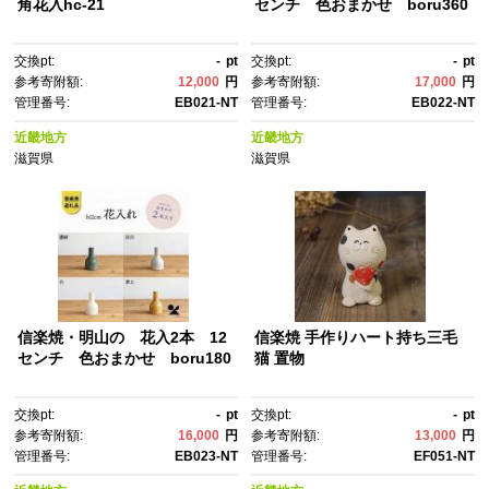
角花入hc-21
センチ 色おまかせ boru360
交換pt:
-
pt
交換pt:
-
pt
参考寄附額:
12,000
円
参考寄附額:
17,000
円
管理番号:
EB021-NT
管理番号:
EB022-NT
近畿地方
近畿地方
滋賀県
滋賀県
信楽焼・明山の 花入2本 12
信楽焼 手作りハート持ち三毛
センチ 色おまかせ boru180
猫 置物
交換pt:
-
pt
交換pt:
-
pt
参考寄附額:
16,000
円
参考寄附額:
13,000
円
管理番号:
EB023-NT
管理番号:
EF051-NT