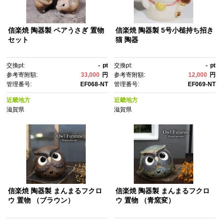
信楽焼 陶器製 ペアうさぎ 置物
信楽焼 陶器製 5号小槌持ち招き
セット
猫 陶器
交換pt:
-
pt
交換pt:
-
pt
参考寄附額:
33,000
円
参考寄附額:
12,000
円
管理番号:
EF068-NT
管理番号:
EF069-NT
近畿地方
近畿地方
滋賀県
滋賀県
信楽焼 陶器製 まんまるフクロ
信楽焼 陶器製 まんまるフクロ
ウ 置物 （ブラウン）
ウ 置物 （青窯変）