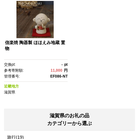
信楽焼 陶器製 ほほえみ地蔵 置
物
交換pt:
-
pt
参考寄附額:
11,000
円
管理番号:
EF086-NT
近畿地方
滋賀県
滋賀県のお礼の品
カテゴリーから選ぶ
旅行(19)