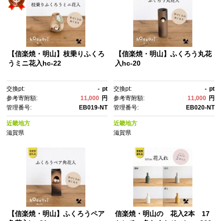
【信楽焼・明山】枝乗りふくろ
【信楽焼・明山】ふくろう丸花
うミニ花入hc-22
入hc-20
交換pt:
-
pt
交換pt:
-
pt
参考寄附額:
11,000
円
参考寄附額:
11,000
円
管理番号:
EB019-NT
管理番号:
EB020-NT
近畿地方
近畿地方
滋賀県
滋賀県
【信楽焼・明山】ふくろうペア
信楽焼・明山の 花入2本 17