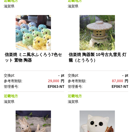
近畿地方
近畿地方
滋賀県
滋賀県
信楽焼 ミニ風水ふくろう7色セ
信楽焼 陶器製 10号古丸雪見 灯
ット 置物 陶器
籠（とうろう）
交換pt:
-
pt
交換pt:
-
pt
参考寄附額:
29,000
円
参考寄附額:
87,000
円
管理番号:
EF063-NT
管理番号:
EF067-NT
近畿地方
近畿地方
滋賀県
滋賀県