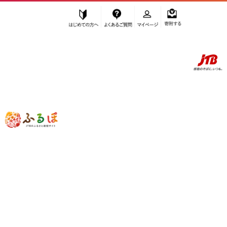
はじめての方へ
よくあるご質問
マイページ
寄附する
ふるぽ JTBのふるさと納税サイト
「ふるさと納税」TOP
滋賀県 お礼の品から探す
雑貨・日用品
インテリア・絵画
インテリア
”インテリア”
滋賀県
のお礼の品一覧
さらに検索条件を絞り込む
インテリア