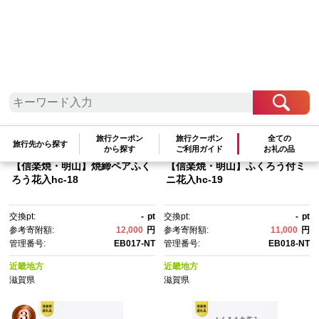
検索結果一覧
1～17件 / 全17件
参考寄附額順
|
新着順
|
人気ランキング順
旅行クーポン
旅行クーポン
全ての
旅行先から探す
から探す
ご利用ガイド
お礼の品
【信楽焼・明山】焼締ペアふく
【信楽焼・明山】ふくろう付ミ
ろう花入hc-18
ニ花入hc-19
交換pt:
-
pt
交換pt:
-
pt
参考寄附額:
12,000
円
参考寄附額:
11,000
円
管理番号:
EB017-NT
管理番号:
EB018-NT
近畿地方
近畿地方
滋賀県
滋賀県