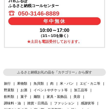
JTBふるぽ
ふるさと納税コールセンター
050-3146-8889
年中無休
10:00～17:00
（1/1～1/3を除く）
★土日も電話受付しております。
ふるさと納税お礼の品を「カテゴリー」から探す
旅行
果物類
魚貝類
肉
米・パン
エビ・カニ等
野菜類
お酒
イベントやチケット等
加工品等
飲料類
菓子
麺類
家具・装飾品
美容
調味料・油
雑貨・日用品
ファッション
感謝状等