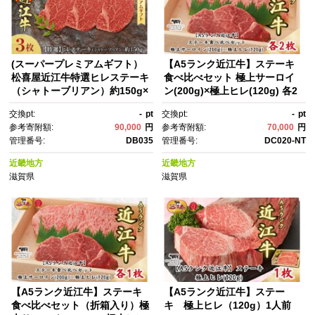
(スーパープレミアムギフト）
【A5ランク近江牛】ステーキ
松喜屋近江牛特選ヒレステーキ
食べ比べセット 極上サーロイ
（シャトーブリアン）約150g×
ン(200g)×極上ヒレ(120g) 各2
3枚
枚
交換pt:
-
pt
交換pt:
-
pt
参考寄附額:
90,000
円
参考寄附額:
70,000
円
管理番号:
DB035
管理番号:
DC020-NT
近畿地方
近畿地方
滋賀県
滋賀県
【A5ランク近江牛】ステーキ
【A5ランク近江牛】ステー
食べ比べセット（折箱入り）極
キ 極上ヒレ（120g）1人前