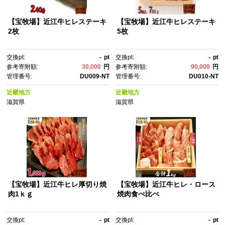
【宝牧場】近江牛ヒレステーキ
【宝牧場】近江牛ヒレステーキ
2枚
5枚
交換pt:
-
pt
交換pt:
-
pt
参考寄附額:
30,000
円
参考寄附額:
90,000
円
管理番号:
DU009-NT
管理番号:
DU010-NT
近畿地方
近畿地方
滋賀県
滋賀県
【宝牧場】近江牛ヒレ厚切り焼
【宝牧場】近江牛ヒレ・ロース
肉1ｋｇ
焼肉食べ比べ
交換pt:
-
pt
交換pt:
-
pt