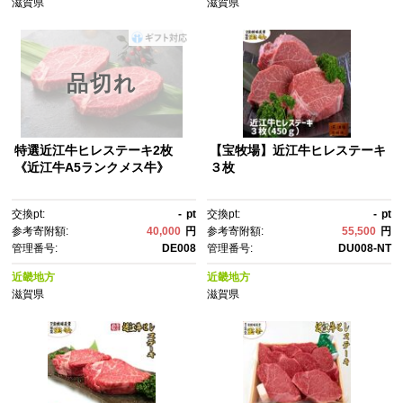
滋賀県
滋賀県
品切れ
特選近江牛ヒレステーキ2枚
【宝牧場】近江牛ヒレステーキ
《近江牛A5ランクメス牛》
３枚
交換pt:
-
pt
交換pt:
-
pt
参考寄附額:
40,000
円
参考寄附額:
55,500
円
管理番号:
DE008
管理番号:
DU008-NT
近畿地方
近畿地方
滋賀県
滋賀県