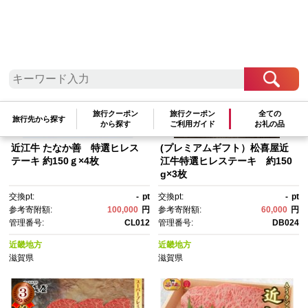
参考寄附額順
|
新着順
|
人気ランキング順
旅行クーポン
旅行クーポン
全ての
旅行先から探す
から探す
ご利用ガイド
お礼の品
近江牛 たなか善 特選ヒレス
(プレミアムギフト）松喜屋近
テーキ 約150ｇ×4枚
江牛特選ヒレステーキ 約150
g×3枚
交換pt:
-
pt
交換pt:
-
pt
参考寄附額:
100,000
円
参考寄附額:
60,000
円
管理番号:
CL012
管理番号:
DB024
近畿地方
近畿地方
滋賀県
滋賀県