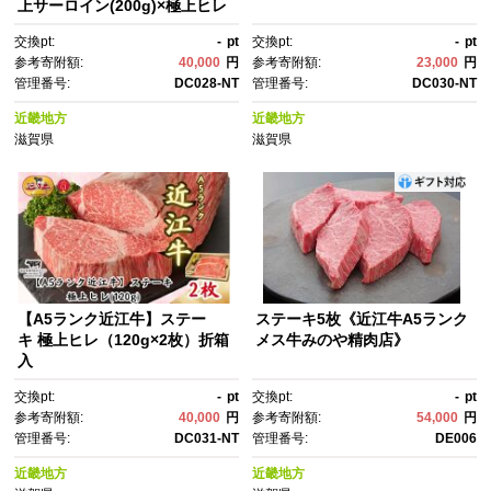
上サーロイン(200g)×極上ヒレ
(120g) 各1枚
交換pt:
-
pt
交換pt:
-
pt
参考寄附額:
40,000
円
参考寄附額:
23,000
円
管理番号:
DC028-NT
管理番号:
DC030-NT
近畿地方
近畿地方
滋賀県
滋賀県
【A5ランク近江牛】ステー
ステーキ5枚《近江牛A5ランク
キ 極上ヒレ（120g×2枚）折箱
メス牛みのや精肉店》
入
交換pt:
-
pt
交換pt:
-
pt
参考寄附額:
40,000
円
参考寄附額:
54,000
円
管理番号:
DC031-NT
管理番号:
DE006
近畿地方
近畿地方