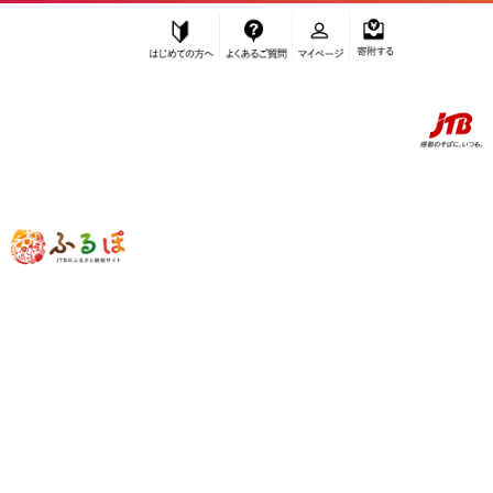
はじめての方へ
よくあるご質問
マイページ
寄附する
ふるぽ JTBのふるさと納税サイト
「ふるさと納税」TOP
滋賀県 お礼の品から探す
肉
牛肉
ヒレ
”ヒレ”
滋賀県
のお礼の品一覧
さらに検索条件を絞り込む
ヒレ
検索結果一覧
1～15件 / 全15件