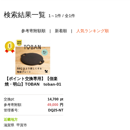
検索結果一覧
1～1件 / 全1件
参考寄附額順
|
新着順
|
人気ランキング順
【ポイント交換専用】【信楽
焼・明山】TOBAN toban-01
交換pt:
14,700
pt
参考寄附額:
49,000
円
管理番号:
DQ25-NT
近畿地方
滋賀県
甲賀市