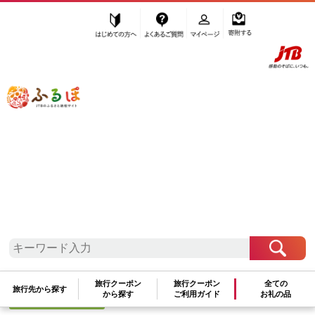
はじめての方へ
よくあるご質問
マイページ
寄附する
ふるぽ JTBのふるさと納税サイト
「ふるさと納税」TOP
甲賀市 お礼の品から探す
スポーツ・アウトドア
アウトドアグッズ
”アウトドアグッズ” 滋賀県
甲賀市
のお
礼の品一覧
さらに検索条件を絞り込む
旅行クーポン
旅行クーポン
全ての
旅行先から探す
から探す
ご利用ガイド
お礼の品
アウトドアグッズ