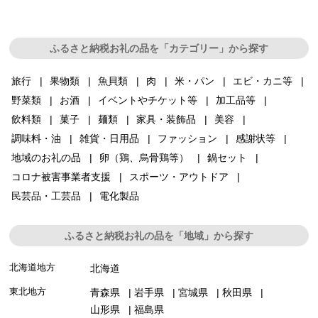
ふるさと納税お礼の品を「カテゴリー」から探す
旅行
果物類
魚貝類
肉
米・パン
エビ・カニ等
野菜類
お酒
イベントやチケット等
加工品等
飲料類
菓子
麺類
家具・装飾品
美容
調味料・油
雑貨・日用品
ファッション
感謝状等
地域のお礼の品
卵（鶏、烏骨鶏等）
鍋セット
コロナ被害事業者支援
スポーツ・アウトドア
民芸品・工芸品
電化製品
ふるさと納税お礼の品を「地域」から探す
北海道地方
北海道
東北地方
青森県
岩手県
宮城県
秋田県
山形県
福島県