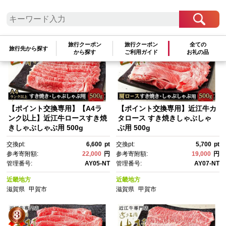
参考寄附額順
|
新着順
|
人気ランキング順
旅行クーポン
旅行クーポン
全ての
旅行先から探す
から探す
ご利用ガイド
お礼の品
【ポイント交換専用】【A4ラ
【ポイント交換専用】近江牛カ
ンク以上】近江牛ロースすき焼
タロース すき焼きしゃぶしゃ
きしゃぶしゃぶ用 500g
ぶ用 500g
交換pt:
6,600
pt
交換pt:
5,700
pt
参考寄附額:
22,000
円
参考寄附額:
19,000
円
管理番号:
AY05-NT
管理番号:
AY07-NT
近畿地方
近畿地方
滋賀県
甲賀市
滋賀県
甲賀市