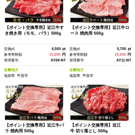
【ポイント交換専用】近江牛す
【ポイント交換専用】近江牛ロ
き焼き用（モモ、バラ）500g
ース 焼肉用 500g
交換pt:
4,500
pt
交換pt:
5,700
pt
参考寄附額:
15,000
円
参考寄附額:
19,000
円
管理番号:
AY09-NT
管理番号:
AY11-NT
近畿地方
近畿地方
滋賀県
甲賀市
滋賀県
甲賀市
【ポイント交換専用】近江牛バ
【ポイント交換専用】近江
ラ 焼肉用 500g
牛 切り落とし 500g