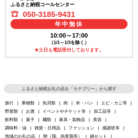
ふるさと納税コールセンター
050-3185-9431
年中無休
10:00～17:00
（1/1～1/3を除く）
★土日も電話受付しております。
ふるさと納税お礼の品を「カテゴリー」から探す
旅行
果物類
魚貝類
肉
米・パン
エビ・カニ等
野菜類
お酒
イベントやチケット等
加工品等
飲料類
菓子
麺類
家具・装飾品
美容
調味料・油
雑貨・日用品
ファッション
感謝状等
地域のお礼の品
卵（鶏、烏骨鶏等）
鍋セット