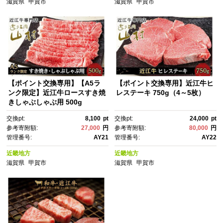
滋賀県
甲賀市
滋賀県
甲賀市
【ポイント交換専用】【A5ラ
【ポイント交換専用】近江牛ヒ
ンク限定】近江牛ロースすき焼
レステーキ 750g（4～5枚）
きしゃぶしゃぶ用 500g
交換pt:
8,100
pt
交換pt:
24,000
pt
参考寄附額:
27,000
円
参考寄附額:
80,000
円
管理番号:
AY21
管理番号:
AY22
近畿地方
近畿地方
滋賀県
甲賀市
滋賀県
甲賀市