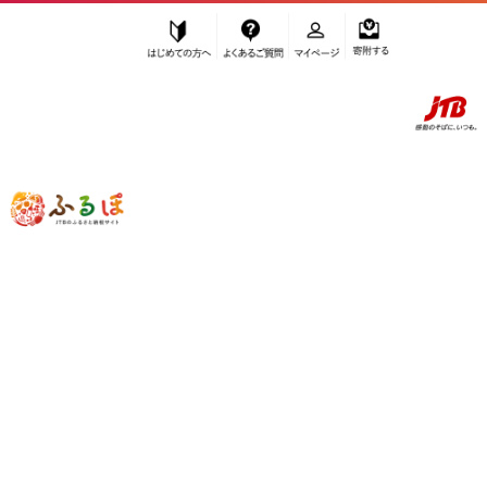
はじめての方へ
よくあるご質問
マイページ
寄附する
ふるぽ JTBのふるさと納税サイト
「ふるさと納税」TOP
甲賀市 お礼の品から探す
肉
牛肉
”牛肉” 滋賀県
甲賀市
のお礼の品一覧
さらに検索条件を絞り込む
牛肉
検索結果一覧
1～11件 / 全11件