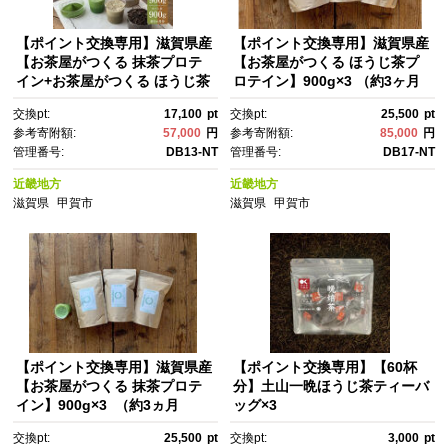
【ポイント交換専用】滋賀県産
【ポイント交換専用】滋賀県産
【お茶屋がつくる 抹茶プロテ
【お茶屋がつくる ほうじ茶プ
イン+お茶屋がつくる ほうじ茶
ロテイン】900g×3 （約3ヶ月
プロテイン】900g×2（約2ヵ月
分） シェイカーなし
交換pt:
17,100
pt
交換pt:
25,500
pt
分）シェイカー付
参考寄附額:
57,000
円
参考寄附額:
85,000
円
管理番号:
DB13-NT
管理番号:
DB17-NT
近畿地方
近畿地方
滋賀県
甲賀市
滋賀県
甲賀市
【ポイント交換専用】滋賀県産
【ポイント交換専用】【60杯
【お茶屋がつくる 抹茶プロテ
分】土山一晩ほうじ茶ティーバ
イン】900g×3 （約3ヵ月
ッグ×3
分） シェイカーなし
交換pt:
25,500
pt
交換pt:
3,000
pt