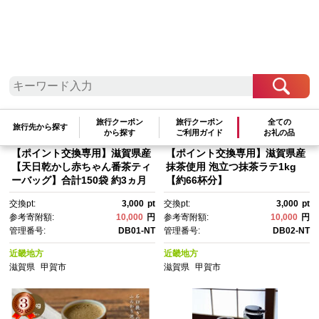
参考寄附額順
|
新着順
|
人気ランキング順
旅行クーポン
旅行クーポン
全ての
旅行先から探す
から探す
ご利用ガイド
お礼の品
【ポイント交換専用】滋賀県産
【ポイント交換専用】滋賀県産
【天日乾かし赤ちゃん番茶ティ
抹茶使用 泡立つ抹茶ラテ1kg
ーバッグ】合計150袋 約3ヵ月
【約66杯分】
分
交換pt:
3,000
pt
交換pt:
3,000
pt
参考寄附額:
10,000
円
参考寄附額:
10,000
円
管理番号:
DB01-NT
管理番号:
DB02-NT
近畿地方
近畿地方
滋賀県
甲賀市
滋賀県
甲賀市