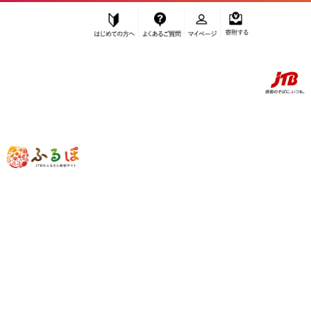
はじめての方へ
よくあるご質問
マイページ
寄附する
ふるぽ JTBのふるさと納税サイト
「ふるさと納税」TOP
甲賀市 お礼の品から探す
飲料類
お茶類
”お茶類” 滋賀県
甲賀市
のお礼の品一覧
さらに検索条件を絞り込む
お茶類
検索結果一覧
1～18件 / 全18件