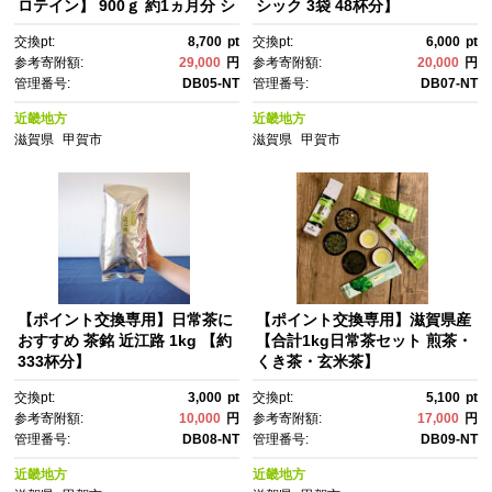
ロテイン】 900ｇ 約1ヵ月分 シ
シック 3袋 48杯分】
ェイカー付
交換pt:
8,700
pt
交換pt:
6,000
pt
参考寄附額:
29,000
円
参考寄附額:
20,000
円
管理番号:
DB05-NT
管理番号:
DB07-NT
近畿地方
近畿地方
滋賀県
甲賀市
滋賀県
甲賀市
【ポイント交換専用】日常茶に
【ポイント交換専用】滋賀県産
おすすめ 茶銘 近江路 1kg 【約
【合計1kg日常茶セット 煎茶・
333杯分】
くき茶・玄米茶】
交換pt:
3,000
pt
交換pt:
5,100
pt
参考寄附額:
10,000
円
参考寄附額:
17,000
円
管理番号:
DB08-NT
管理番号:
DB09-NT
近畿地方
近畿地方