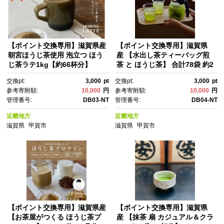
【ポイント交換専用】滋賀県産
【ポイント交換専用】滋賀県
朝宮ほうじ茶使用 泡立つ ほう
産 【水出し茶ティーバッグ煎
じ茶ラテ1kg【約66杯分】
茶 と ほうじ茶】 合計78袋 約2
ヵ月半分
交換pt:
3,000
pt
交換pt:
3,000
pt
参考寄附額:
10,000
円
参考寄附額:
10,000
円
管理番号:
DB03-NT
管理番号:
DB04-NT
近畿地方
近畿地方
滋賀県
甲賀市
滋賀県
甲賀市
【ポイント交換専用】滋賀県産
【ポイント交換専用】滋賀県
【お茶屋がつくる ほうじ茶プ
産 【抹茶 扇 カジュアル＆クラ