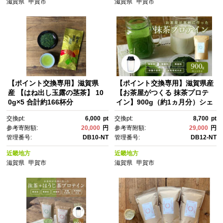
滋賀県
甲賀市
滋賀県
甲賀市
【ポイント交換専用】滋賀県
【ポイント交換専用】滋賀県産
産 【はね出し玉露の茎茶】 10
【お茶屋がつくる 抹茶プロテ
0g×5 合計約166杯分
イン】900g（約1ヵ月分）シェ
イカー付
交換pt:
6,000
pt
交換pt:
8,700
pt
参考寄附額:
20,000
円
参考寄附額:
29,000
円
管理番号:
DB10-NT
管理番号:
DB12-NT
近畿地方
近畿地方
滋賀県
甲賀市
滋賀県
甲賀市