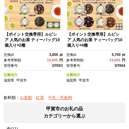
【ポイント交換専用】ルピシ
【ポイント交換専用】ルピシ
ア 人気のお茶 ティーバッグ10
ア 人気のお茶 ティーバッグ10
個入り×2種
個入り×4種
交換pt:
3,000
pt
交換pt:
5,700
pt
参考寄附額:
10,000
円
参考寄附額:
19,000
円
管理番号:
GT003
管理番号:
GT004
近畿地方
近畿地方
滋賀県
甲賀市
滋賀県
甲賀市
飲料類：
お茶類
紅茶
牛乳・乳飲料
甲賀市のお礼の品
カテゴリーから選ぶ
肉(11)