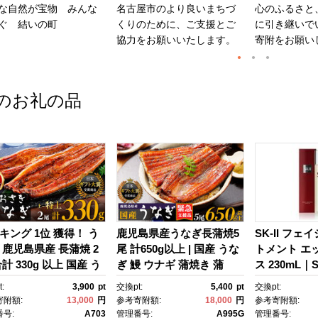
な自然が宝物 みんな
名古屋市のより良いまちづ
心のふるさと
ぐ 結いの町
くりのために、ご支援とご
に引き継いで
協力をお願いいたします。
寄附をお願い
のお礼の品
キング 1位 獲得！ う
鹿児島県産うなぎ長蒲焼5
SK-II フェ
 鹿児島県産 長蒲焼 2
尾 計650g以上 | 国産 うな
トメント エ
計 330g 以上 国産 う
ぎ 鰻 ウナギ 蒲焼き 蒲
ス 230mL｜SK
 鰻 ウナギ 蒲焼き 蒲
焼 かばやき unagi うなぎ
2 SK エス
:
3,900
pt
交換pt:
5,400
pt
交換pt:
かばやき 魚 魚介 魚
蒲焼 土用丑の日 土用の丑
ーツ エスケｰ
寄附額:
13,000
円
参考寄附額:
18,000
円
参考寄附額:
海鮮 うな重 ひつまぶ
の日 丑の日 魚 魚介 魚
ンケア 化粧品
号:
A703
管理番号:
A995G
管理番号: