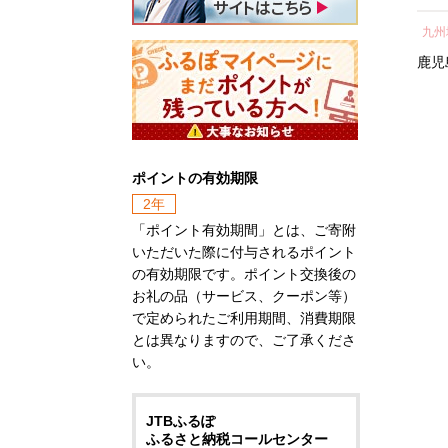
所蔵物や作品が展示された
の心のふるさと出雲応援基
ト 人気 おすすめ 鹿児島
し 
青山剛昌ふるさと館をはじ
金」に積み立て、次年度以
九州地方
中部地方
九州
県 大崎町 大隅半島 鰻 う
気 
め、駅から青山剛昌ふるさ
降に、指定された使途に基
なぎ ウナギ 鰻 人気 ウナ
町 
鹿児島県
大崎町
愛知県
名古屋市
鹿児
と館までの約1.4kmを「コナ
づき、出雲の観光や産業、
ギ うなぎ おすすめ ランキ
ン通り」と名付け、キャラ
福祉、教育、環境など幅広
ング うなぎ おいし
クターのブロンズ像やカラ
い分野の事業に活用させて
い unagi うなぎ 【うなぎ
ーオブジェが点在するなど
いただきます。
蒲焼 国産 うな
「名探偵コナンに会えるま
このふるさと寄附をきっか
ぎ unagi 鰻 ウナギ うなぎ
ポイントの有効期限
ち」づくりを進めていま
けに、全国のみなさまとた
蒲焼】
す。
くさんのご縁を結びたいと
2年
町を応援していただけるみ
願っています。ぜひ、この
「ポイント有効期間」とは、ご寄附
なさまと一緒に持続可能な
機会に出雲市への温かいご
いただいた際に付与されるポイント
まちづくりを進めていきま
支援をよろしくお願いいた
の有効期限です。ポイント交換後の
す。
します。
お礼の品（サービス、クーポン等）
みなさまの応援をよろしく
で定められたご利用期間、消費期限
お願いします。
とは異なりますので、ご了承くださ
い。
JTBふるぽ
ふるさと納税コールセンター