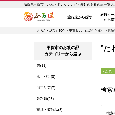
滋
ふるぽ JTBのふるさと納税サイ
旅行クー
旅行先から探す
から探
「ふるさと納税」TOP
甲賀市 お礼の品から探す
調味
”た
甲賀市のお礼の品
カテゴリーから選ぶ
肉(11)
たれ
米・パン(9)
加工品等(7)
検索
飲料類(23)
家具・装飾品(3)
検索