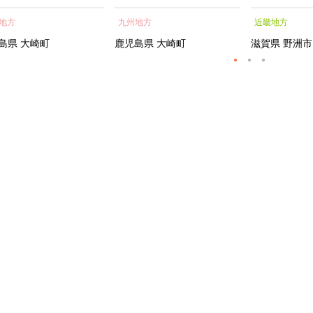
蒲焼 訳あり ギフト 人
貝 海鮮 うな重 蒲焼 訳あ
シャルトリ
地方
九州地方
近畿地方
おすすめ 鹿児島県 大崎
り ギフト 人気 おすす
センス フェ
大隅半島 A703
め 鹿児島県 大崎町 大隅半
ートメント 
島県
大崎町
鹿児島県
大崎町
滋賀県
野洲市
島 A995G 【会員限定のお
トエッセンス
礼の品】【うなぎ蒲焼 国
産 うなぎ unagi 鰻 ウナ
ギ うなぎ蒲焼】