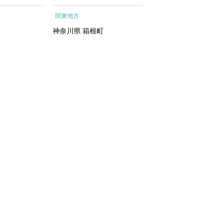
ートメントエッ
根町
行予約 ホテル 旅館 
関東地方
関東地方
イシャルトリ
ット 子供 子連れ カ
トリートメン
ル 家族 人気 おすすめ
神奈川県
箱根町
千葉県
浦安市
 化粧水｜
行クーポン 店頭 オン
ン ネット予約 電話 
間3年