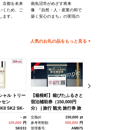
、京都を未来
南魚沼市がめざす将来
旭川市は、旭山動物園
いくため、ご
像 『自然・人・産業の和で
川家具で知られるほか
します。
築く安心のまち』の実現の
内有数の米どころでも
ために大切に使わせていた
ます。旭川市の魅力あ
だきます。
ちづくりのために、ご
とご協力をお願いいた
人気のお礼の品をもっと見る
す。
イシャル トリー
【箱根町】箱ぴたふるさと
【浦安市】JTBふる
ッセン
宿泊補助券（150,000円
行クーポン（30,000
II SK2 SK-
分） | 旅行 観光 旅行券 旅
有効期間3年（Eメー
ケーツー エスケ
行クーポン クーポン 箱根
行）｜旅行 トラベル 
-
pt
交換pt:
150,000
pt
交換pt:
 ピテラ スキ
町ふるさと納税 神奈川県
約 国内旅行 JTB 宿泊
105,000
円
参考寄附額:
500,000
円
参考寄附額:
100,
 ｺｽﾒ フェイ
ふるさと納税 神奈川県 箱
光 体験 旅行券 宿泊券
SK033
管理番号:
AM875
管理番号:
JTB