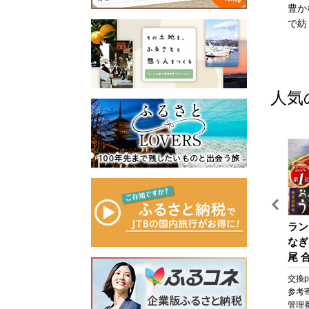
私たちのまち北栄町は、鳥
出雲市は、「神話の國出
豊か
取県の中央部に位置する人
雲」として全国に知られる
で紡
口約14,000人の町です。
とともに、出雲大社、荒神
北は日本海に面し、白砂青
谷遺跡、西谷墳墓群などの
松の景色が美しい北条砂丘
歴史・文化遺産と、日本
が広がっており、南は大山
海、宍道湖、斐伊川などの
人気
を望む黒ぼく地帯の丘陵地
豊かな自然に恵まれた地域
があり、豊かな自然に囲ま
です。
れています。
「元気な出雲、活力のある
この豊かな自然環境を生か
出雲、笑顔の絶えない出
し、スイカ、ぶどう、らっ
雲」をモットーに、全国に
きょう、長芋などさまざま
誇れる都市づくり、愛着と
な魅力ある農産物が生み出
誇りが持てる故郷づくりを
されています。
展開しています。
また、漫画「名探偵コナ
出雲市では、出雲市の発展
旅
うなぎ 鹿児島県産 長蒲
【テーラー神谷】 オーダ
ラン
ン」の作者である青山剛昌
を願う郷土出身の方々や、
焼 4尾 合計 660g 以上 国
ー洋服御誂え券
なぎ
氏の出身地であり、駅構内
出雲市に心を寄せていただ
産 うなぎ 鰻 ウナギ 蒲焼
尾 合
に「名探偵コナン」の装飾
く全国のみなさまから、広
ポ
き 蒲焼 かばやき 魚 魚
なぎ
pt
交換pt:
6,600
pt
交換pt:
-
pt
交換pt
が施されたコナン駅（JR由
く寄附を募っています。
さ
介 魚貝 海鮮 うな重 ひつ
焼 
円
参考寄附額:
22,000
円
参考寄附額:
1,000,000
円
参考
良駅）や青山氏の思い出の
いただいたご寄附は「日本
と
まぶし 蒲焼 訳あり ギフ
貝 
0T
管理番号:
A702-NT
管理番号:
HS001
管理番