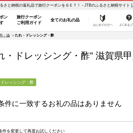
賀県甲賀市【たれ・ドレッシング・酢】のお礼の品一覧 ふるさと納税の返礼品で旅行クーポンをＧＥＴ！ - JTBのふるさと納税サイト
ト
ポン
旅行クーポン
全てのお礼の品
はじめ
す
ご利用ガイド
料・油
たれ・ドレッシング・酢
れ・ドレッシング・酢” 滋賀県
甲
・ドレッシング・酢
条件に一致するお礼の品はありません
条件を変更して再度お試しください