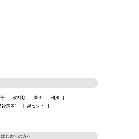
品等
飲料類
菓子
麺類
烏骨鶏等）
鍋セット
はじめての方へ