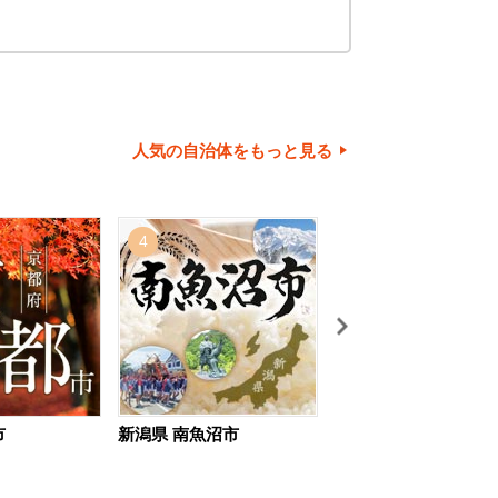
人気の自治体をもっと見る
4
5
市
新潟県 南魚沼市
北海道 旭川市