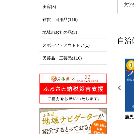
文字
美容(5)
雑貨・日用品(116)
地域のお礼の品(3)
自治
スポーツ・アウトドア(1)
民芸品・工芸品(116)
11
12
鳥取県 北栄町
島根県 出雲市
鹿児