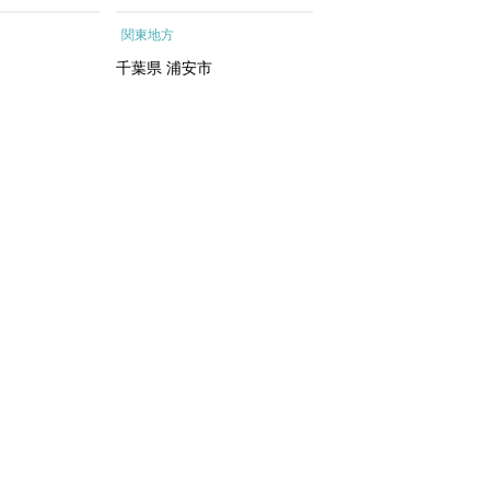
ートメントエッ
行予約 ホテル 旅館 チケ
根町
関東地方
関東地方
イシャルトリ
ット 子供 子連れ カップ
トリートメン
ル 家族 人気 おすすめ 旅
千葉県
浦安市
神奈川県
箱根町
 化粧水｜
行クーポン 店頭 オンライ
ン ネット予約 電話 有効期
間3年