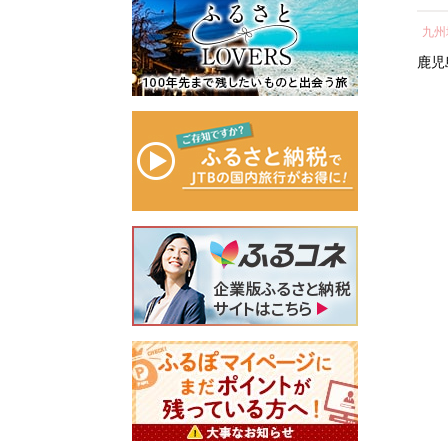
所蔵物や作品が展示された
納税 神奈川県 箱根町
し 
青山剛昌ふるさと館をはじ
関東地方
近畿地方
九州
気 
め、駅から青山剛昌ふるさ
町 
神奈川県
箱根町
滋賀県
鹿児
と館までの約1.4kmを「コナ
ン通り」と名付け、キャラ
クターのブロンズ像やカラ
ーオブジェが点在するなど
「名探偵コナンに会えるま
ち」づくりを進めていま
す。
町を応援していただけるみ
なさまと一緒に持続可能な
まちづくりを進めていきま
す。
みなさまの応援をよろしく
お願いします。