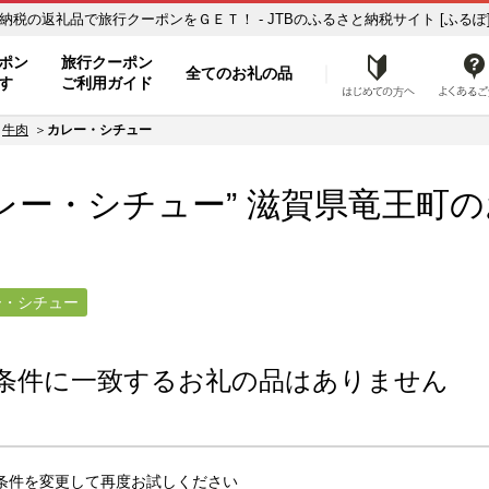
カレー・シチュー】のお礼の品一覧 ふるさと納税の返礼品で旅行クーポンをＧＥＴ！ - JTBのふるさと納税サイト [ふるぽ
ト
ポン
旅行クーポン
全てのお礼の品
はじめ
す
ご利用ガイド
牛肉
カレー・シチュー
レー・シチュー” 滋賀県
竜王町
の
ー・シチュー
条件に一致するお礼の品はありません
条件を変更して再度お試しください