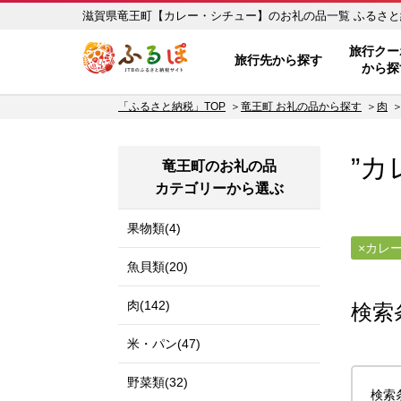
滋賀県竜王町【
ふるぽ JTBのふるさと納税サイ
旅行クー
旅行先から探す
から探
「ふるさと納税」TOP
竜王町 お礼の品から探す
肉
”カ
竜王町のお礼の品
カテゴリーから選ぶ
果物類(4)
カレ
魚貝類(20)
肉(142)
検索
米・パン(47)
野菜類(32)
検索