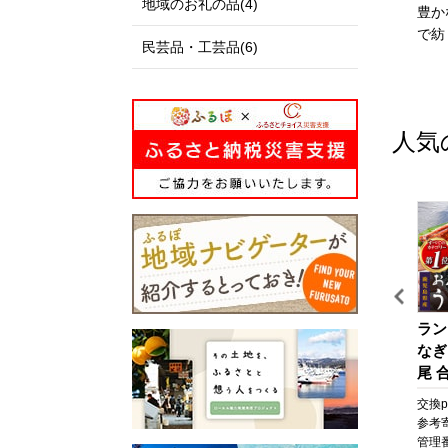
地域のお礼の品(4)
私たちのまち北栄町は、鳥
伊達政宗公の城下町として
豊か
取県の中央部に位置する人
発展し、美しい自然と快適
で紡
民芸品・工芸品(6)
口約14,000人の町です。
な都市空間が共存する杜の
北は日本海に面し、白砂青
都、仙台市。本市の更なる
松の景色が美しい北条砂丘
発展にご支援とご協力をお
が広がっており、南は大山
願いいたします。
人気
を望む黒ぼく地帯の丘陵地
があり、豊かな自然に囲ま
れています。
この豊かな自然環境を生か
し、スイカ、ぶどう、らっ
きょう、長芋などさまざま
な魅力ある農産物が生み出
されています。
また、漫画「名探偵コナ
ッ
【箱根町】JTBふるさと旅
びわ湖マラソン 2027 【滋
ラン
ン」の作者である青山剛昌
な
行クーポン（Eメール発
賀県外寄附者専用】ふるさ
なぎ
氏の出身地であり、駅構内
行）（30,000円分） | 旅
と納税ランナー枠
尾 合
に「名探偵コナン」の装飾
行 観光 旅行券 旅行クーポ
なぎ
pt
交換pt:
30,000
pt
交換pt:
-
pt
交換pt
が施されたコナン駅（JR由
ン クーポン 箱根町ふるさ
焼 
円
参考寄附額:
100,000
円
参考寄附額:
50,000
円
参考
良駅）や青山氏の思い出の
と納税 神奈川県ふるさと
貝 
12
管理番号:
JTBW030T
管理番号:
DX005
管理番