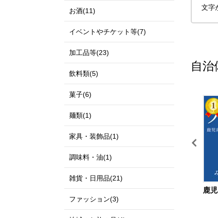
文字
お酒(11)
イベントやチケット等(7)
加工品等(23)
自治
飲料類(5)
菓子(6)
11
12
麺類(1)
家具・装飾品(1)
調味料・油(1)
雑貨・日用品(21)
鳥取県 北栄町
宮城県 仙台市
鹿児
ファッション(3)