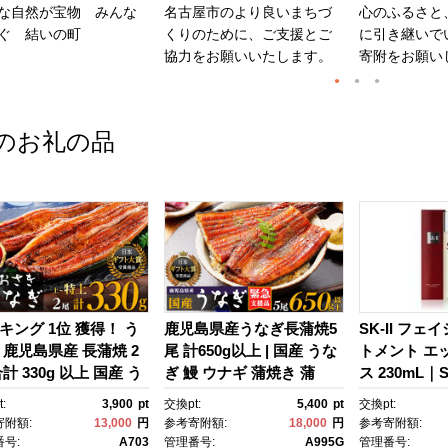
な自然が宝物 みんな
名古屋市のより良いまちづ
心のふるさと
ぐ 結いの町
くりのために、ご支援とご
に引き継いで
協力をお願いいたします。
寄附をお願い
のお礼の品
キング 1位 獲得！ う
鹿児島県産うなぎ長蒲焼5
SK-II フェ
 鹿児島県産 長蒲焼 2
尾 計650g以上 | 国産 うな
トメント エ
計 330g 以上 国産 う
ぎ 鰻 ウナギ 蒲焼き 蒲
ス 230mL｜SK
 鰻 ウナギ 蒲焼き 蒲
焼 かばやき unagi うなぎ
2 SK エス
:
3,900
pt
交換pt:
5,400
pt
交換pt:
かばやき 魚 魚介 魚
蒲焼 土用丑の日 土用の丑
ーツ エスケｰ
寄附額:
13,000
円
参考寄附額:
18,000
円
参考寄附額:
海鮮 うな重 ひつまぶ
の日 丑の日 魚 魚介 魚
ンケア 化粧品
号:
A703
管理番号:
A995G
管理番号: