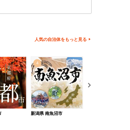
人気の自治体をもっと見る
4
5
市
新潟県 南魚沼市
北海道 旭川市