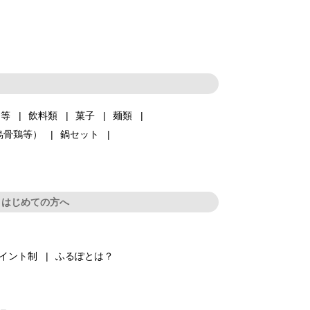
品等
飲料類
菓子
麺類
烏骨鶏等）
鍋セット
はじめての方へ
イント制
ふるぽとは？