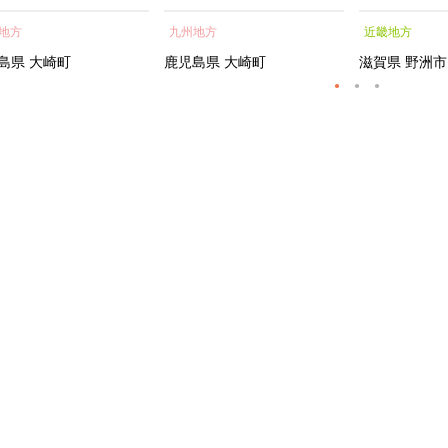
蒲焼 訳あり ギフト 人
貝 海鮮 うな重 蒲焼 訳あ
シャルトリ
地方
九州地方
近畿地方
おすすめ 鹿児島県 大崎
り ギフト 人気 おすす
センス フェ
大隅半島 A703
め 鹿児島県 大崎町 大隅半
ートメント 
島県
大崎町
鹿児島県
大崎町
滋賀県
野洲市
島 A995G 【会員限定のお
トエッセンス
礼の品】【うなぎ蒲焼 国
産 うなぎ unagi 鰻 ウナ
ギ うなぎ蒲焼】