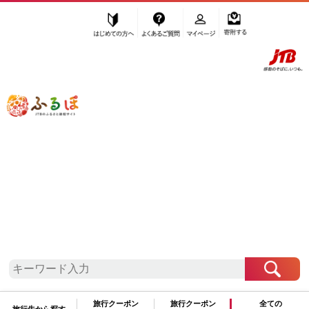
はじめての方へ
よくあるご質問
マイページ
寄附する
ふるぽ JTBのふるさと納税サイト
「ふるさと納税」TOP
神戸市 お礼の品から探す
菓子
スナック・駄菓子
駄菓子
”駄菓子” 兵庫県
神戸市
のお礼の品一覧
さらに検索条件を絞り込む
駄菓子
旅行クーポン
旅行クーポン
全ての
旅行先から探す