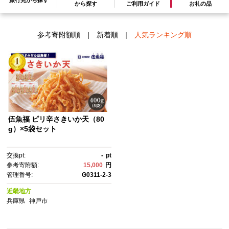
検索結果一覧
から探す
ご利用ガイド
お礼の品
1～1件 / 全1件
参考寄附額順
|
新着順
|
人気ランキング順
伍魚福 ピリ辛さきいか天（80
g）×5袋セット
交換pt:
-
pt
参考寄附額:
15,000
円
管理番号:
G0311-2-3
近畿地方
兵庫県
神戸市