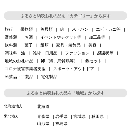
ふるさと納税お礼の品を「カテゴリー」から探す
旅行
果物類
魚貝類
肉
米・パン
エビ・カニ等
野菜類
お酒
イベントやチケット等
加工品等
飲料類
菓子
麺類
家具・装飾品
美容
調味料・油
雑貨・日用品
ファッション
感謝状等
地域のお礼の品
卵（鶏、烏骨鶏等）
鍋セット
コロナ被害事業者支援
スポーツ・アウトドア
民芸品・工芸品
電化製品
ふるさと納税お礼の品を「地域」から探す
北海道地方
北海道
東北地方
青森県
岩手県
宮城県
秋田県
山形県
福島県