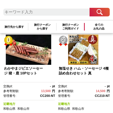
検索結果一覧
1～9件 / 全9件
旅行クーポン
旅行クーポン
全ての
参考寄附額順
|
新着順
|
人気ランキング順
旅行先から探す
から探す
ご利用ガイド
お礼の品
わかやまジビエソーセー
無塩せき ハム・ソーセージ 4種
ジ 猪・鹿 10Pセット
詰め合わせセット 真
交換pt:
-
pt
交換pt:
-
pt
参考寄附額:
13,500
円
参考寄附額:
14,500
円
管理番号:
CC200-NT
管理番号:
CC210-NT
近畿地方
近畿地方
和歌山県
和歌山市
和歌山県
和歌山市