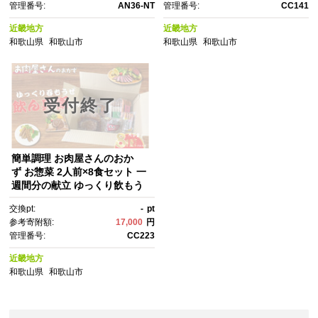
管理番号:
AN36-NT
管理番号:
CC141
近畿地方
近畿地方
和歌山県
和歌山市
和歌山県
和歌山市
受付終了
簡単調理 お肉屋さんのおか
ず お惣菜 2人前×8食セット 一
週間分の献立 ゆっくり飲もう
ぜ飲ん兵衛セット
交換pt:
-
pt
参考寄附額:
17,000
円
管理番号:
CC223
近畿地方
和歌山県
和歌山市