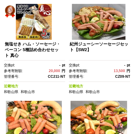
無塩せき ハム・ソーセージ・
紀州ジューシーソーセージセッ
ベーコン 5種詰め合わせセッ
ト【SW2】
ト 真心
交換pt:
-
pt
交換pt:
-
pt
参考寄附額:
20,000
円
参考寄附額:
13,500
円
管理番号:
CC211-NT
管理番号:
CZ09-NT
近畿地方
近畿地方
和歌山県
和歌山市
和歌山県
和歌山市