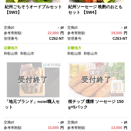
紀州ごちそうオードブルセット
紀州ソーセージ 晩酌のおとも
【SW3】
セット 【SW4】
交換pt:
-
pt
交換pt:
-
pt
参考寄附額:
22,000
円
参考寄附額:
19,500
円
管理番号:
CZ62-NT
管理番号:
CZ63-NT
近畿地方
近畿地方
和歌山県
和歌山市
和歌山県
和歌山市
受付終了
受付終了
「地元ブランド」noiel職人セ
桜チップ 燻煙 ソーセージ 150
ット
g×5パック
交換pt:
-
pt
交換pt:
-
pt
参考寄附額:
33,000
円
参考寄附額:
13,500
円