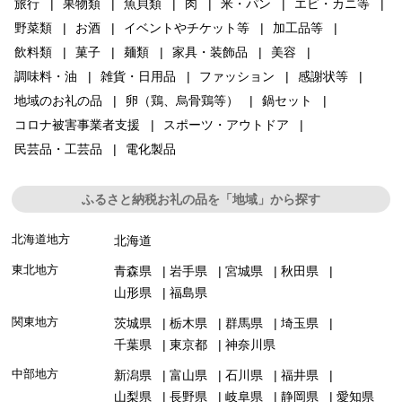
旅行
果物類
魚貝類
肉
米・パン
エビ・カニ等
野菜類
お酒
イベントやチケット等
加工品等
飲料類
菓子
麺類
家具・装飾品
美容
調味料・油
雑貨・日用品
ファッション
感謝状等
地域のお礼の品
卵（鶏、烏骨鶏等）
鍋セット
コロナ被害事業者支援
スポーツ・アウトドア
民芸品・工芸品
電化製品
ふるさと納税お礼の品を「地域」から探す
北海道地方
北海道
東北地方
青森県
岩手県
宮城県
秋田県
山形県
福島県
関東地方
茨城県
栃木県
群馬県
埼玉県
千葉県
東京都
神奈川県
中部地方
新潟県
富山県
石川県
福井県
山梨県
長野県
岐阜県
静岡県
愛知県