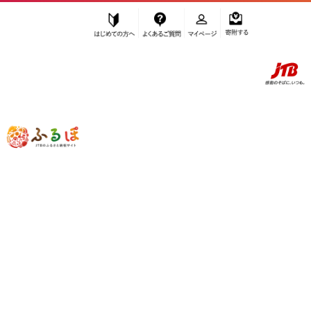
はじめての方へ
よくあるご質問
マイページ
寄附する
ふるぽ JTBのふるさと納税サイト
「ふるさと納税」TOP
和歌山市 お礼の品から探す
肉
ハム・ソーセージ・ハンバーグ
ソーセージ
”ソーセージ” 和歌山県
和歌山市
のお礼
の品一覧
さらに検索条件を絞り込む
ソーセージ