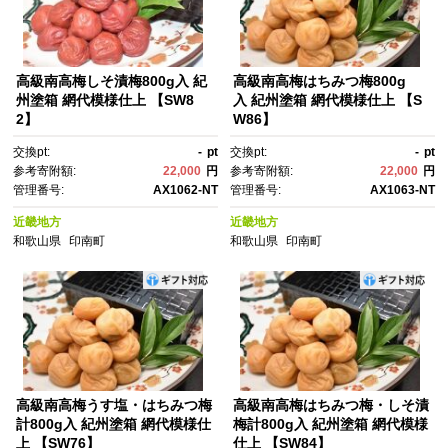
高級南高梅しそ漬梅800g入 紀
高級南高梅はちみつ梅800g
州塗箱 網代模様仕上 【SW8
入 紀州塗箱 網代模様仕上 【S
2】
W86】
交換pt:
-
pt
交換pt:
-
pt
参考寄附額:
22,000
円
参考寄附額:
22,000
円
管理番号:
AX1062-NT
管理番号:
AX1063-NT
近畿地方
近畿地方
和歌山県
印南町
和歌山県
印南町
高級南高梅うす塩・はちみつ梅
高級南高梅はちみつ梅・しそ漬
計800g入 紀州塗箱 網代模様仕
梅計800g入 紀州塗箱 網代模様
上 【SW76】
仕上 【SW84】