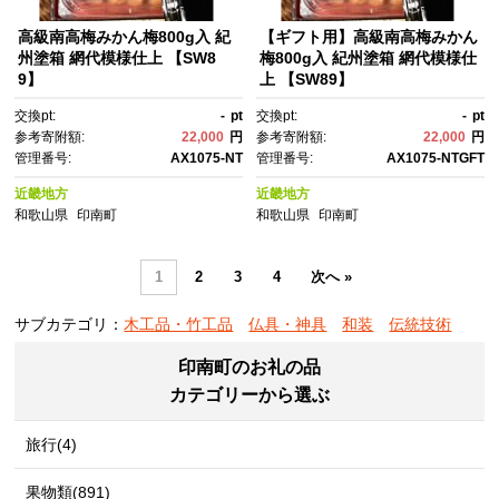
高級南高梅みかん梅800g入 紀
【ギフト用】高級南高梅みかん
州塗箱 網代模様仕上 【SW8
梅800g入 紀州塗箱 網代模様仕
9】
上 【SW89】
交換pt:
-
pt
交換pt:
-
pt
参考寄附額:
22,000
円
参考寄附額:
22,000
円
管理番号:
AX1075-NT
管理番号:
AX1075-NTGFT
近畿地方
近畿地方
和歌山県
印南町
和歌山県
印南町
1
2
3
4
次へ »
サブカテゴリ：
木工品・竹工品
仏具・神具
和装
伝統技術
印南町のお礼の品
カテゴリーから選ぶ
旅行(4)
果物類(891)