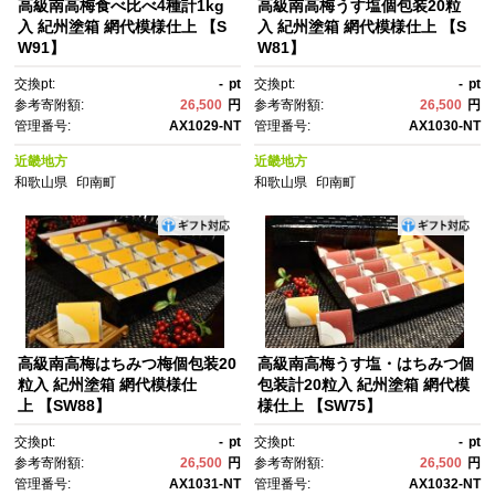
高級南高梅食べ比べ4種計1kg
高級南高梅うす塩個包装20粒
入 紀州塗箱 網代模様仕上 【S
入 紀州塗箱 網代模様仕上 【S
W91】
W81】
交換pt:
-
pt
交換pt:
-
pt
参考寄附額:
26,500
円
参考寄附額:
26,500
円
管理番号:
AX1029-NT
管理番号:
AX1030-NT
近畿地方
近畿地方
和歌山県
印南町
和歌山県
印南町
高級南高梅はちみつ梅個包装20
高級南高梅うす塩・はちみつ個
粒入 紀州塗箱 網代模様仕
包装計20粒入 紀州塗箱 網代模
上 【SW88】
様仕上 【SW75】
交換pt:
-
pt
交換pt:
-
pt
参考寄附額:
26,500
円
参考寄附額:
26,500
円
管理番号:
AX1031-NT
管理番号:
AX1032-NT