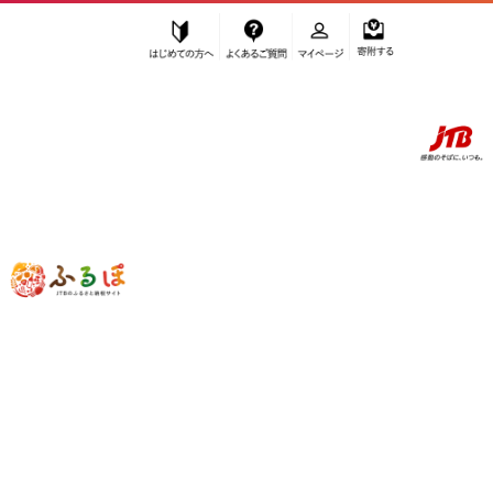
はじめての方へ
よくあるご質問
マイページ
寄附する
ふるぽ JTBのふるさと納税サイト
「ふるさと納税」TOP
印南町 お礼の品から探す
民芸品・工芸品
”民芸品・工芸品” 和歌山県
印南町
のお
礼の品一覧
さらに検索条件を絞り込む
民芸品・工芸品