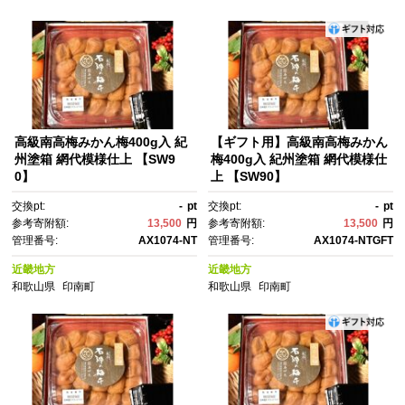
高級南高梅みかん梅400g入 紀
【ギフト用】高級南高梅みかん
州塗箱 網代模様仕上 【SW9
梅400g入 紀州塗箱 網代模様仕
0】
上 【SW90】
交換pt:
-
pt
交換pt:
-
pt
参考寄附額:
13,500
円
参考寄附額:
13,500
円
管理番号:
AX1074-NT
管理番号:
AX1074-NTGFT
近畿地方
近畿地方
和歌山県
印南町
和歌山県
印南町