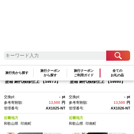
検索結果一覧
1～20件 / 全62件
参考寄附額順
|
新着順
|
人気ランキング順
旅行クーポン
旅行クーポン
全ての
旅行先から探す
から探す
ご利用ガイド
お礼の品
高級南高梅 白干梅400g入 紀州
高級南高梅うす塩400g入 紀州
塗箱 網代模様仕上 【SW73】
塗箱 網代模様仕上 【SW80】
交換pt:
-
pt
交換pt:
-
pt
参考寄附額:
13,500
円
参考寄附額:
13,500
円
管理番号:
AX1025-NT
管理番号:
AX1026-NT
近畿地方
近畿地方
和歌山県
印南町
和歌山県
印南町