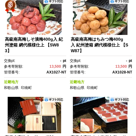
高級南高梅しそ漬梅400g入 紀
高級南高梅はちみつ梅400g
州塗箱 網代模様仕上 【SW8
入 紀州塗箱 網代模様仕上 【S
3】
W87】
交換pt:
-
pt
交換pt:
-
pt
参考寄附額:
13,500
円
参考寄附額:
13,500
円
管理番号:
AX1027-NT
管理番号:
AX1028-NT
近畿地方
近畿地方
和歌山県
印南町
和歌山県
印南町