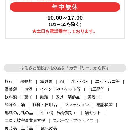
年中無休
10:00～17:00
（1/1～1/3を除く）
★土日も電話受付しております。
ふるさと納税お礼の品を「カテゴリー」から探す
旅行
果物類
魚貝類
肉
米・パン
エビ・カニ等
野菜類
お酒
イベントやチケット等
加工品等
飲料類
菓子
麺類
家具・装飾品
美容
調味料・油
雑貨・日用品
ファッション
感謝状等
地域のお礼の品
卵（鶏、烏骨鶏等）
鍋セット
コロナ被害事業者支援
スポーツ・アウトドア
民芸品・工芸品
電化製品