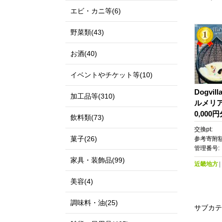
エビ・カニ等(6)
野菜類(43)
お酒(40)
イベントやチケット等(10)
Dogvill
加工品等(310)
ルメリア
0,00
飲料類(73)
る ワ
交換pt:
い寝
菓子(26)
参考寄附額
管理番号:
家具・装飾品(99)
近畿地方
美容(4)
調味料・油(25)
サブカテ