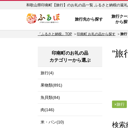
和歌山県印南町【旅行】のお礼
ふるぽ JTBのふるさと納税サイ
旅行クー
旅行先から探す
から探
「ふるさと納税」TOP
印南町 お礼の品から探す
旅行
”旅
印南町のお礼の品
カテゴリーから選ぶ
旅行(4)
果物類(891)
魚貝類(84)
旅行
肉(146)
米・パン(10)
検索