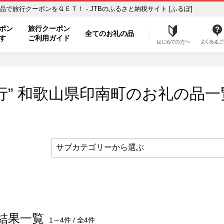
の品一覧 ふるさと納税の返礼品で旅行クーポンをＧＥＴ！ - JTBのふるさと納税サイト [ふるぽ]
ト
ポン
旅行クーポン
全てのお礼の品
はじめ
す
ご利用ガイド
行” 和歌山県
印南町
のお礼の品一
結果一覧
1～4件 / 全4件