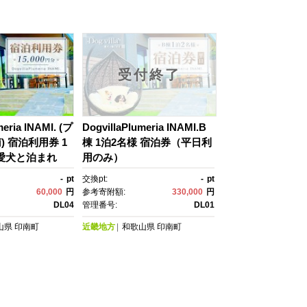
受付終了
meria INAMI. (プ
DogvillaPlumeria INAMI.B
 宿泊利用券 1
棟 1泊2名様 宿泊券（平日利
｜愛犬と泊まれ
用のみ）
んとベッドで添
-
pt
交換pt:
-
pt
60,000
円
参考寄附額:
330,000
円
DL04
管理番号:
DL01
山県
印南町
近畿地方
和歌山県
印南町