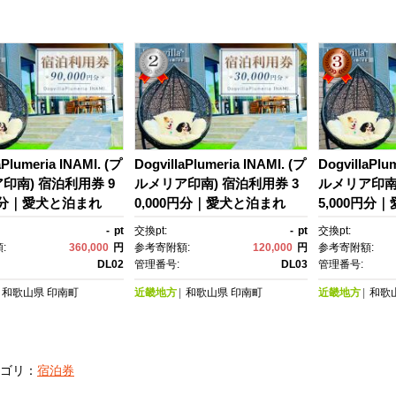
aPlumeria INAMI. (プ
DogvillaPlumeria INAMI. (プ
DogvillaPlu
印南) 宿泊利用券 9
ルメリア印南) 宿泊利用券 3
ルメリア印南)
0円分｜愛犬と泊まれ
0,000円分｜愛犬と泊まれ
5,000円分
ンちゃんとベッドで添
る ワンちゃんとベッドで添
る ワンちゃ
-
pt
交換pt:
-
pt
交換pt:
い寝
い寝
:
360,000
円
参考寄附額:
120,000
円
参考寄附額:
DL02
管理番号:
DL03
管理番号:
和歌山県
印南町
近畿地方
和歌山県
印南町
近畿地方
和歌
ゴリ：
宿泊券