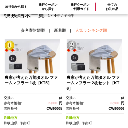
旅行クーポン
旅行クーポン
全ての
旅行先から探す
から探す
ご利用ガイド
お礼の品
検索結果一覧
1～4件 / 全4件
参考寄附額順
|
新着順
|
人気ランキング順
農家が考えた万能タオル ファ
農家が考えた万能タオル ファ
ームマフラー 1枚［KT5］
ームマフラー 2枚セット［KT
6］
交換pt:
-
pt
交換pt:
-
pt
参考寄附額:
6,000
円
参考寄附額:
8,500
円
管理番号:
CW90005
管理番号:
CW90006
近畿地方
近畿地方
和歌山県
印南町
和歌山県
印南町