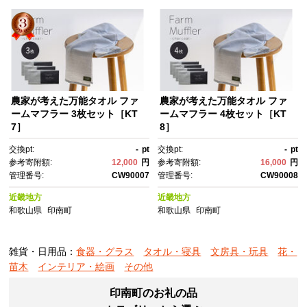
農家が考えた万能タオル ファ
農家が考えた万能タオル ファ
ームマフラー 3枚セット［KT
ームマフラー 4枚セット［KT
7］
8］
交換pt:
-
pt
交換pt:
-
pt
参考寄附額:
12,000
円
参考寄附額:
16,000
円
管理番号:
CW90007
管理番号:
CW90008
近畿地方
近畿地方
和歌山県
印南町
和歌山県
印南町
雑貨・日用品：
食器・グラス
タオル・寝具
文房具・玩具
花・
苗木
インテリア・絵画
その他
印南町のお礼の品