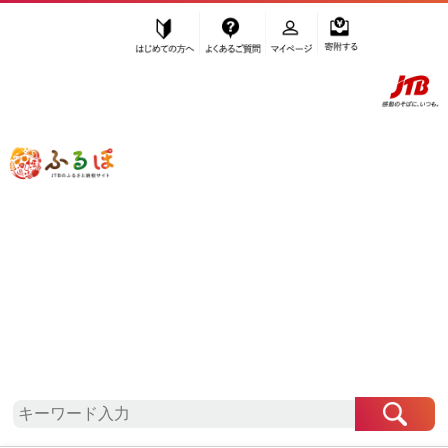
はじめての方へ
よくあるご質問
マイページ
寄附する
ふるぽ JTBのふるさと納税サイト
「ふるさと納税」TOP
印南町 お礼の品から探す
雑貨・日用品
タオル・寝具
”タオル・寝具” 和歌山県
印南町
のお礼
の品一覧
さらに検索条件を絞り込む
タオル・寝具