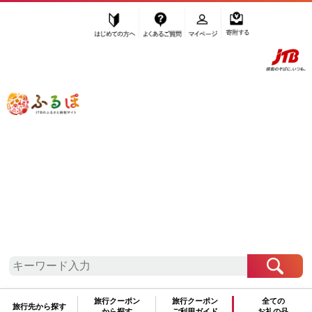
はじめての方へ
よくあるご質問
マイページ
寄附する
ふるぽ JTBのふるさと納税サイト
「ふるさと納税」TOP
印南町 お礼の品から探す
飲料類
水・ミネラルウォーター
500mL～999mL
”500mL～999mL” 和歌山県
印南町
のお
礼の品一覧
さらに検索条件を絞り込む
500mL～999mL
旅行クーポン
旅行クーポン
全ての
旅行先から探す
から探す
ご利用ガイド
お礼の品