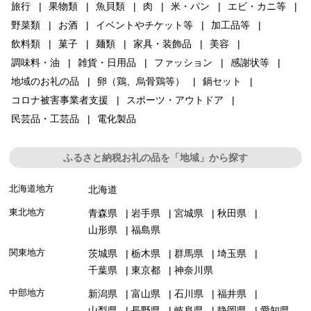
旅行
果物類
魚貝類
肉
米・パン
エビ・カニ等
野菜類
お酒
イベントやチケット等
加工品等
飲料類
菓子
麺類
家具・装飾品
美容
調味料・油
雑貨・日用品
ファッション
感謝状等
地域のお礼の品
卵（鶏、烏骨鶏等）
鍋セット
コロナ被害事業者支援
スポーツ・アウトドア
民芸品・工芸品
電化製品
ふるさと納税お礼の品を「地域」から探す
北海道地方
北海道
東北地方
青森県
岩手県
宮城県
秋田県
山形県
福島県
関東地方
茨城県
栃木県
群馬県
埼玉県
千葉県
東京都
神奈川県
中部地方
新潟県
富山県
石川県
福井県
山梨県
長野県
岐阜県
静岡県
愛知県