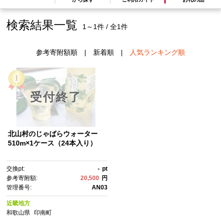
検索結果一覧
1～1件 / 全1件
参考寄附額順
|
新着順
|
人気ランキング順
受付終了
北山村のじゃばらウォーター
510m×1ケース（24本入り）
交換pt:
-
pt
参考寄附額:
20,500
円
管理番号:
AN03
近畿地方
和歌山県
印南町