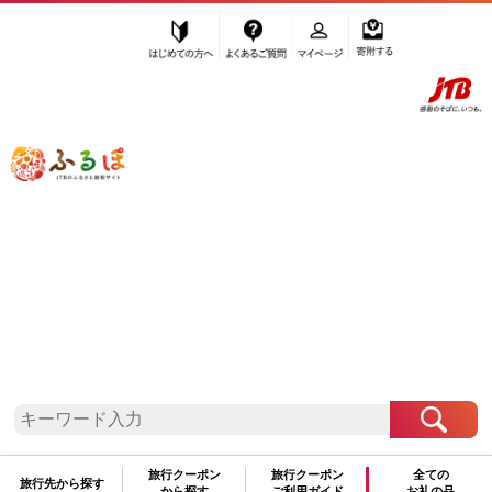
はじめての方へ
よくあるご質問
マイページ
寄附する
ふるぽ JTBのふるさと納税サイト
「ふるさと納税」TOP
印南町 お礼の品から探す
飲料類
炭酸飲料
ソーダ水
”ソーダ水” 和歌山県
印南町
のお礼の品
一覧
さらに検索条件を絞り込む
ソーダ水
旅行クーポン
旅行クーポン
全ての
旅行先から探す
から探す
ご利用ガイド
お礼の品