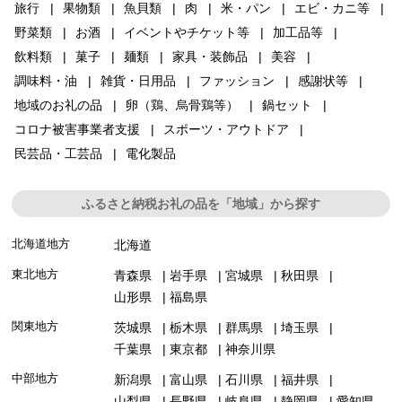
旅行
果物類
魚貝類
肉
米・パン
エビ・カニ等
野菜類
お酒
イベントやチケット等
加工品等
飲料類
菓子
麺類
家具・装飾品
美容
調味料・油
雑貨・日用品
ファッション
感謝状等
地域のお礼の品
卵（鶏、烏骨鶏等）
鍋セット
コロナ被害事業者支援
スポーツ・アウトドア
民芸品・工芸品
電化製品
ふるさと納税お礼の品を「地域」から探す
北海道地方
北海道
東北地方
青森県
岩手県
宮城県
秋田県
山形県
福島県
関東地方
茨城県
栃木県
群馬県
埼玉県
千葉県
東京都
神奈川県
中部地方
新潟県
富山県
石川県
福井県
山梨県
長野県
岐阜県
静岡県
愛知県