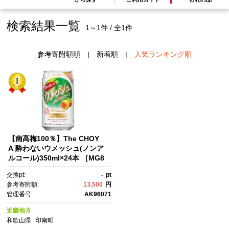
検索結果一覧
1～1件 / 全1件
参考寄附額順
|
新着順
|
人気ランキング順
【南高梅100％】The CHOY
A 酔わないウメッシュ(ノンア
ルコール)350ml×24本 ［MG8
3］
交換pt:
-
pt
参考寄附額:
13,500
円
管理番号:
AK96071
近畿地方
和歌山県
印南町