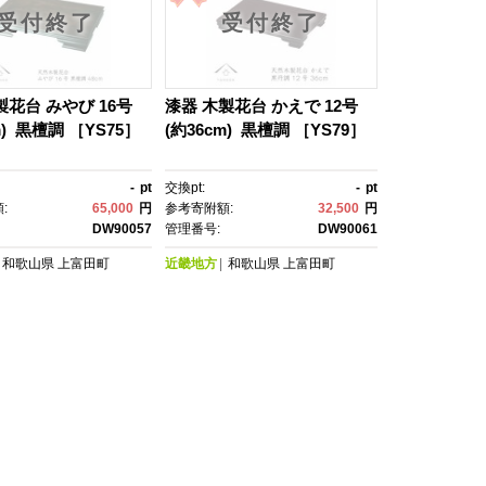
受付終了
受付終了
製花台 みやび 16号
漆器 木製花台 かえで 12号
m) 黒檀調 ［YS75］
(約36cm) 黒檀調 ［YS79］
-
pt
交換pt:
-
pt
:
65,000
円
参考寄附額:
32,500
円
DW90057
管理番号:
DW90061
和歌山県
上富田町
近畿地方
和歌山県
上富田町