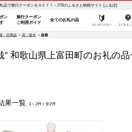
お礼の品一覧 ふるさと納税の返礼品で旅行クーポンをＧＥＴ！ - JTBのふるさと納税サイト [ふるぽ]
ト
ポン
旅行クーポン
全てのお礼の品
はじめ
す
ご利用ガイド
貨・日用品
花・苗木
盆栽
栽” 和歌山県
上富田町
のお礼の品
結果一覧
1～2件 / 全2件