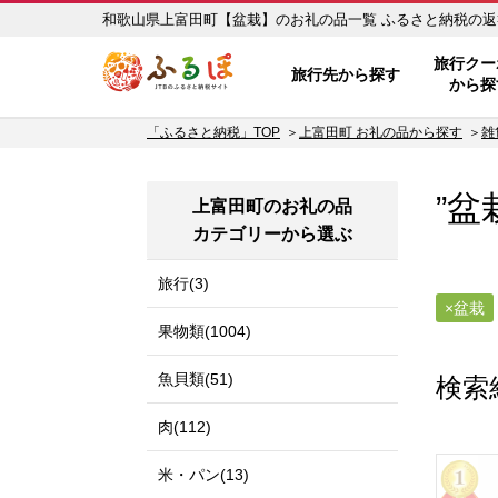
和歌山県上富田町【盆栽】の
ふるぽ JTBのふるさと納税サイ
旅行クー
旅行先から探す
から探
「ふるさと納税」TOP
上富田町 お礼の品から探す
雑
”盆
上富田町のお礼の品
カテゴリーから選ぶ
旅行(3)
盆栽
果物類(1004)
魚貝類(51)
検索
肉(112)
米・パン(13)