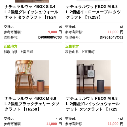
ナチュラルウッドBOX S 3.4
ナチュラルウッドBOX M 6.8
L 2個組グレイッシュウォール
L 2個組イエローメープル タツ
ナット タツクラフト 【Tk24
クラフト 【Tk257】
4】
交換pt:
-
pt
交換pt:
-
pt
参考寄附額:
9,000
円
参考寄附額:
11,000
円
管理番号:
DP90098VC03
管理番号:
DP90104VC01
近畿地方
近畿地方
和歌山県
上富田町
和歌山県
上富田町
ナチュラルウッドBOX M 6.8
ナチュラルウッドBOX M 6.8
L 2個組ブラックチェリー タツ
L 2個組グレイッシュウォール
クラフト 【Tk258】
ナット タツクラフト 【Tk25
9】
交換pt:
-
pt
交換pt:
-
pt
参考寄附額:
11,000
円
参考寄附額:
11,000
円