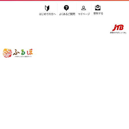
はじめての方へ
よくあるご質問
マイページ
寄附する
ふるぽ JTBのふるさと納税サイト
「ふるさと納税」TOP
上富田町 お礼の品から探す
家具・装飾品
家具
その他家具
”その他家具” 和歌山県
上富田町
のお礼
の品一覧
さらに検索条件を絞り込む
その他家具