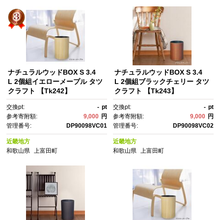
ナチュラルウッドBOX S 3.4
ナチュラルウッドBOX S 3.4
L 2個組イエローメープル タツ
L 2個組ブラックチェリー タツ
クラフト 【Tk242】
クラフト 【Tk243】
交換pt:
-
pt
交換pt:
-
pt
参考寄附額:
9,000
円
参考寄附額:
9,000
円
管理番号:
DP90098VC01
管理番号:
DP90098VC02
近畿地方
近畿地方
和歌山県
上富田町
和歌山県
上富田町