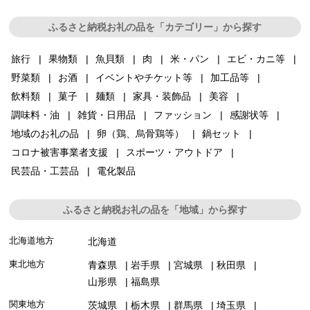
ふるさと納税お礼の品を「カテゴリー」から探す
旅行
果物類
魚貝類
肉
米・パン
エビ・カニ等
野菜類
お酒
イベントやチケット等
加工品等
飲料類
菓子
麺類
家具・装飾品
美容
調味料・油
雑貨・日用品
ファッション
感謝状等
地域のお礼の品
卵（鶏、烏骨鶏等）
鍋セット
コロナ被害事業者支援
スポーツ・アウトドア
民芸品・工芸品
電化製品
ふるさと納税お礼の品を「地域」から探す
北海道地方
北海道
東北地方
青森県
岩手県
宮城県
秋田県
山形県
福島県
関東地方
茨城県
栃木県
群馬県
埼玉県