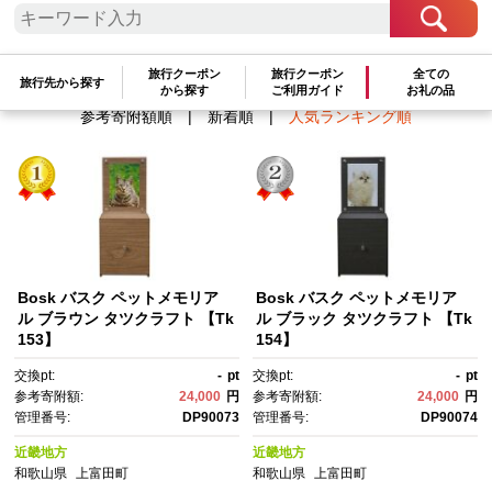
検索結果一覧
1～8件 / 全8件
旅行クーポン
旅行クーポン
全ての
旅行先から探す
から探す
ご利用ガイド
お礼の品
参考寄附額順
|
新着順
|
人気ランキング順
Bosk バスク ペットメモリア
Bosk バスク ペットメモリア
ル ブラウン タツクラフト 【Tk
ル ブラック タツクラフト 【Tk
153】
154】
交換pt:
-
pt
交換pt:
-
pt
参考寄附額:
24,000
円
参考寄附額:
24,000
円
管理番号:
DP90073
管理番号:
DP90074
近畿地方
近畿地方
和歌山県
上富田町
和歌山県
上富田町