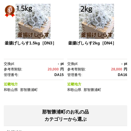
釜揚げしらす1.5kg［DN3］
釜揚げしらす2kg［DN4］
交換pt:
-
pt
交換pt:
-
pt
参考寄附額:
20,000
円
参考寄附額:
28,000
円
管理番号:
DA15
管理番号:
DA16
近畿地方
近畿地方
和歌山県
那智勝浦町
和歌山県
那智勝浦町
那智勝浦町のお礼の品
カテゴリーから選ぶ