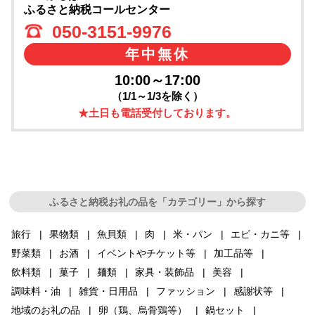
ふるさと納税コールセンター
050-3151-9976
年中無休
10:00～17:00
（1/1～1/3を除く）
★土日も電話受付しております。
ふるさと納税お礼の品を「カテゴリー」から探す
旅行
果物類
魚貝類
肉
米・パン
エビ・カニ等
野菜類
お酒
イベントやチケット等
加工品等
飲料類
菓子
麺類
家具・装飾品
美容
調味料・油
雑貨・日用品
ファッション
感謝状等
地域のお礼の品
卵（鶏、烏骨鶏等）
鍋セット