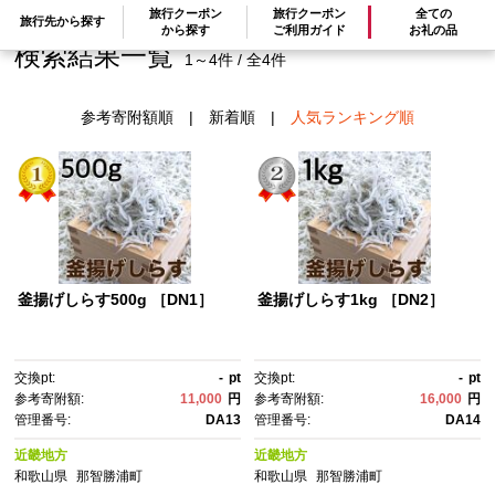
旅行クーポン
旅行クーポン
全ての
旅行先から探す
から探す
ご利用ガイド
お礼の品
検索結果一覧
1～4件 / 全4件
参考寄附額順
|
新着順
|
人気ランキング順
釜揚げしらす500g ［DN1］
釜揚げしらす1kg ［DN2］
交換pt:
-
pt
交換pt:
-
pt
参考寄附額:
11,000
円
参考寄附額:
16,000
円
管理番号:
DA13
管理番号:
DA14
近畿地方
近畿地方
和歌山県
那智勝浦町
和歌山県
那智勝浦町