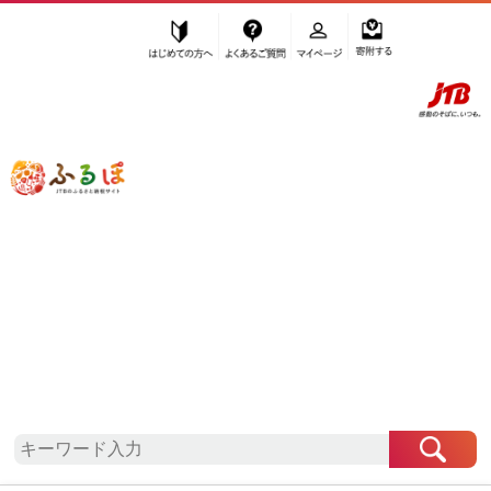
はじめての方へ
よくあるご質問
マイページ
寄附する
ふるぽ JTBのふるさと納税サイト
「ふるさと納税」TOP
那智勝浦町 お礼の品から探す
魚貝類
しらす・ちりめん
しらす
”しらす” 和歌山県
那智勝浦町
のお礼の
品一覧
さらに検索条件を絞り込む
しらす