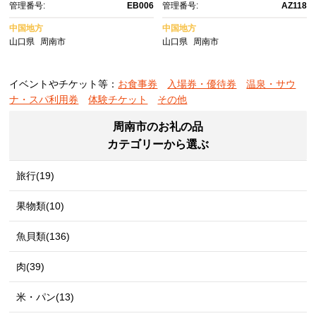
管理番号:
EB006
管理番号:
AZ118
中国地方
中国地方
山口県
周南市
山口県
周南市
イベントやチケット等：
お食事券
入場券・優待券
温泉・サウ
ナ・スパ利用券
体験チケット
その他
周南市のお礼の品
カテゴリーから選ぶ
旅行(19)
果物類(10)
魚貝類(136)
肉(39)
米・パン(13)