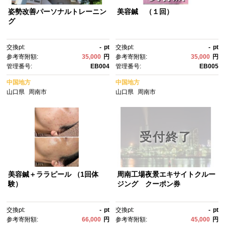
姿勢改善パーソナルトレーニン
美容鍼 （１回）
グ
交換pt:
-
pt
交換pt:
-
pt
参考寄附額:
35,000
円
参考寄附額:
35,000
円
管理番号:
EB004
管理番号:
EB005
中国地方
中国地方
山口県
周南市
山口県
周南市
受付終了
美容鍼＋ララピール （1回体
周南工場夜景エキサイトクルー
験）
ジング クーポン券
交換pt:
-
pt
交換pt:
-
pt
参考寄附額:
66,000
円
参考寄附額:
45,000
円