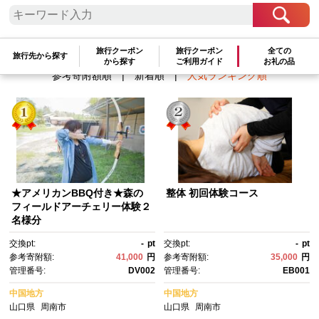
検索結果一覧
1～8件 / 全8件
旅行クーポン
旅行クーポン
全ての
旅行先から探す
から探す
ご利用ガイド
お礼の品
参考寄附額順
|
新着順
|
人気ランキング順
★アメリカンBBQ付き★森の
整体 初回体験コース
フィールドアーチェリー体験２
名様分
交換pt:
-
pt
交換pt:
-
pt
参考寄附額:
41,000
円
参考寄附額:
35,000
円
管理番号:
DV002
管理番号:
EB001
中国地方
中国地方
山口県
周南市
山口県
周南市