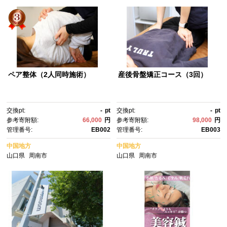
ペア整体（2人同時施術）
産後骨盤矯正コース（3回）
交換pt:
-
pt
交換pt:
-
pt
参考寄附額:
66,000
円
参考寄附額:
98,000
円
管理番号:
EB002
管理番号:
EB003
中国地方
中国地方
山口県
周南市
山口県
周南市