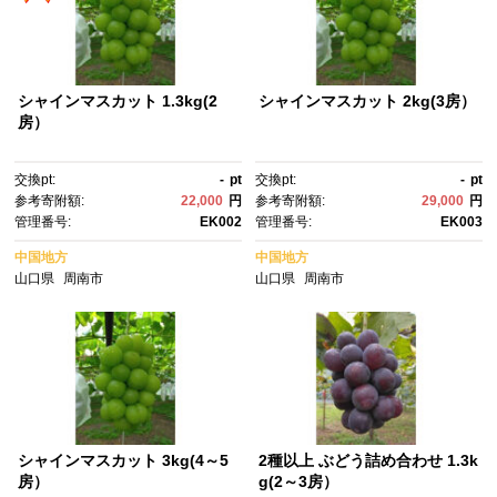
シャインマスカット 1.3kg(2
シャインマスカット 2kg(3房）
房）
交換pt:
-
pt
交換pt:
-
pt
参考寄附額:
22,000
円
参考寄附額:
29,000
円
管理番号:
EK002
管理番号:
EK003
中国地方
中国地方
山口県
周南市
山口県
周南市
シャインマスカット 3kg(4～5
2種以上 ぶどう詰め合わせ 1.3k
房）
g(2～3房）