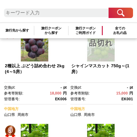
参考寄附額順
|
新着順
|
人気ランキング順
旅行クーポン
旅行クーポン
全ての
旅行先から探す
から探す
ご利用ガイド
お礼の品
品切れ
2種以上 ぶどう詰め合わせ 2kg
シャインマスカット 750g～(1
(4～5房）
房）
交換pt:
-
pt
交換pt:
-
pt
参考寄附額:
18,000
円
参考寄附額:
15,000
円
管理番号:
EK006
管理番号:
EK001
中国地方
中国地方
山口県
周南市
山口県
周南市