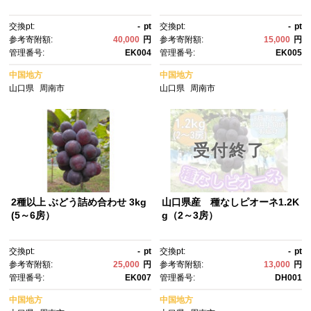
交換pt:
-
pt
交換pt:
-
pt
参考寄附額:
40,000
円
参考寄附額:
15,000
円
管理番号:
EK004
管理番号:
EK005
中国地方
中国地方
山口県
周南市
山口県
周南市
受付終了
2種以上 ぶどう詰め合わせ 3kg
山口県産 種なしピオーネ1.2K
(5～6房）
g（2～3房）
交換pt:
-
pt
交換pt:
-
pt
参考寄附額:
25,000
円
参考寄附額:
13,000
円
管理番号:
EK007
管理番号:
DH001
中国地方
中国地方