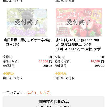
山口県
周南市
山口県
周南市
受付終了
受付終了
山口県産 種なしピオーネ2Kg
よつぼし いちご (約600~700
（3～5房）
g）糖度12度以上【イチ
ゴ 苺 ストロベリー 大粒 デザ
ート フルーツ 贈り物 果物 朝
交換pt:
-
pt
交換pt:
-
pt
摘み くだもの スイーツ おや
参考寄附額:
18,000
円
参考寄附額:
16,000
円
つ 完熟 直送 ギフト 贈答用 贈
管理番号:
DH002
管理番号:
DV001
答 ビタミン 産地直送 国産 おす
すめ】
中国地方
中国地方
山口県
周南市
山口県
周南市
サブカテゴリ：
ぶどう
いちご
周南市のお礼の品