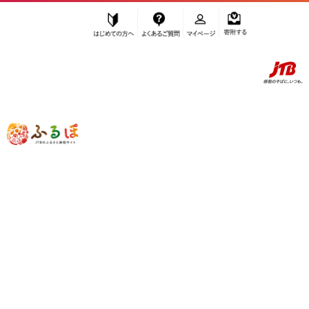
はじめての方へ
よくあるご質問
マイページ
寄附する
ふるぽ JTBのふるさと納税サイト
「ふるさと納税」TOP
周南市 お礼の品から探す
果物類
”果物類” 山口県
周南市
のお礼の品一覧
さらに検索条件を絞り込む
果物類
検索結果一覧
1～10件 / 全10件