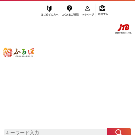
はじめての方へ
よくあるご質問
マイページ
寄附する
ふるぽ JTBのふるさと納税サイト
「ふるさと納税」TOP
周南市 お礼の品から探す
魚貝類
その他魚貝・加工品
”その他魚貝・加工品” 山口県
周南市
の
お礼の品一覧
さらに検索条件を絞り込む
その他魚貝・加工品