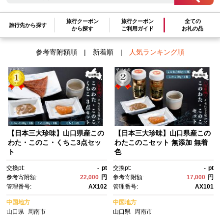
検索結果一覧
旅行クーポン
旅行クーポン
全ての
旅行先から探す
1～6件 / 全6件
から探す
ご利用ガイド
お礼の品
参考寄附額順
|
新着順
|
人気ランキング順
【日本三大珍味】山口県産この
【日本三大珍味】山口県産この
わた・このこ・くちこ3点セッ
わたこのこセット 無添加 無着
ト
色
交換pt:
-
pt
交換pt:
-
pt
参考寄附額:
22,000
円
参考寄附額:
17,000
円
管理番号:
AX102
管理番号:
AX101
中国地方
中国地方
山口県
周南市
山口県
周南市