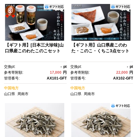
【ギフト用】[日本三大珍味]山
【ギフト用】山口県産このわ
口県産このわたこのこセット
た・このこ・くちこ3点セット
交換pt:
-
pt
交換pt:
-
pt
参考寄附額:
17,000
円
参考寄附額:
22,000
円
管理番号:
AX101-GFT
管理番号:
AX102-GFT
中国地方
中国地方
山口県
周南市
山口県
周南市