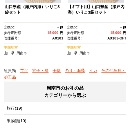
山口県産（瀬戸内海）いりこ3
【ギフト用】山口県産（瀬戸内
袋セット
海）いりこ3袋セット
交換pt:
-
pt
交換pt:
-
pt
参考寄附額:
15,000
円
参考寄附額:
15,000
円
管理番号:
AX103
管理番号:
AX103-GFT
中国地方
中国地方
山口県
周南市
山口県
周南市
魚貝類：
フグ
穴子・鱧
干物
のり・海藻
イカ
その他魚貝・
加工品
周南市のお礼の品
カテゴリーから選ぶ
旅行(19)
果物類(10)