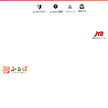
はじめての方へ
よくあるご質問
マイページ
寄附する
ふるぽ JTBのふるさと納税サイト
「ふるさと納税」TOP
大川市 お礼の品から探す
雑貨・日用品
文房具・玩具
その他文房具
”その他文房具” 福岡県
大川市
のお礼の
品一覧
さらに検索条件を絞り込む
その他文房具