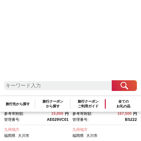
検索結果一覧
1～20件 / 全237件
参考寄附額順
|
新着順
|
人気ランキング順
木のペンケース 黒檀×ブラウン
PenChest(Walnut) ペン・万年
筆が45本収納できるペンストレ
ージチェスト メラミンウォー
旅行クーポン
旅行クーポン
全ての
ルナット
旅行先から探す
から探す
ご利用ガイド
お礼の品
交換pt:
15,000
pt
交換pt:
167,500
pt
参考寄附額:
15,000
円
参考寄附額:
167,500
円
管理番号:
AE029VC01
管理番号:
BS222
九州地方
九州地方
福岡県
大川市
福岡県
大川市