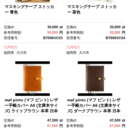
マスキングテープ ストッカ
マスキングテープ ストッカ
ー 青色
ー 茶色
交換pt:
30,000
pt
交換pt:
30,000
pt
参考寄附額:
30,000
円
参考寄附額:
30,000
円
管理番号:
BT006VC03
管理番号:
BT006VC04
九州地方
九州地方
福岡県
大川市
福岡県
大川市
maf pinto (マフ ピント) レザ
maf pinto (マフ ピント) レザ
ー手帳カバー A6 (文庫本サイ
ー手帳カバー A6 (文庫本サイ
ズ) ライトブラウン 本革 日本
ズ) ダークブラウン 本革 日本
製
製
交換pt:
47,500
pt
交換pt:
47,500
pt
参考寄附額:
47,500
円
参考寄附額:
47,500
円