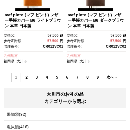
maf pinto (マフ ピント) レザ
maf pinto (マフ ピント) レザ
ー手帳カバー B6 ライトブラウ
ー手帳カバー B6 ダークブラウ
ン 本革 日本製
ン 本革 日本製
交換pt:
57,500
pt
交換pt:
57,500
pt
参考寄附額:
57,500
円
参考寄附額:
57,500
円
管理番号:
CR012VC01
管理番号:
CR012VC02
九州地方
九州地方
福岡県
大川市
福岡県
大川市
1
2
3
4
5
6
7
8
9
次へ »
大川市のお礼の品
カテゴリーから選ぶ
果物類(92)
魚貝類(416)