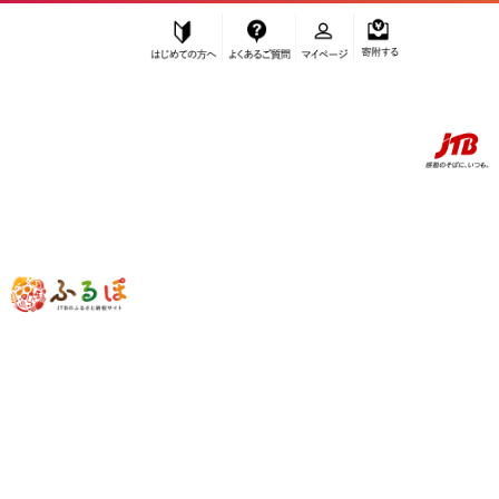
はじめての方へ
よくあるご質問
マイページ
寄附する
ふるぽ JTBのふるさと納税サイト
「ふるさと納税」TOP
大川市 お礼の品から探す
飲料類
コーヒー
コーヒー豆
”コーヒー豆” 福岡県
大川市
のお礼の品
一覧
さらに検索条件を絞り込む
コーヒー豆