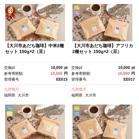
【大川市あだち珈琲】中米2種
【大川市あだち珈琲】アフリカ
セット 150g×2（豆）
2種セット 150g×2（豆）
交換pt:
10,000
pt
交換pt:
10,000
pt
参考寄附額:
10,000
円
参考寄附額:
10,000
円
管理番号:
EE015
管理番号:
EE017
九州地方
九州地方
福岡県
大川市
福岡県
大川市