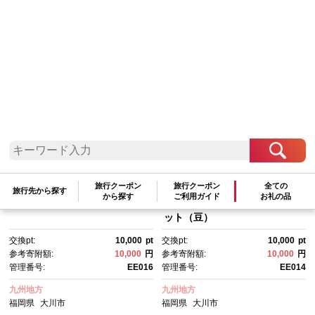
検索結果一覧
1～15件 / 全15件
参考寄附額順
|
新着順
|
人気ランキング順
旅行クーポン
旅行クーポン
全ての
【大川市あだち珈琲】南米2種
【大川市あだち珈琲】ブレン
旅行先から探す
から探す
ご利用ガイド
お礼の品
セット 150g×2（豆）
ド 200ｇ＋アフリカ 150g セ
ット（豆）
交換pt:
10,000
pt
交換pt:
10,000
pt
参考寄附額:
10,000
円
参考寄附額:
10,000
円
管理番号:
EE016
管理番号:
EE014
九州地方
九州地方
福岡県
大川市
福岡県
大川市