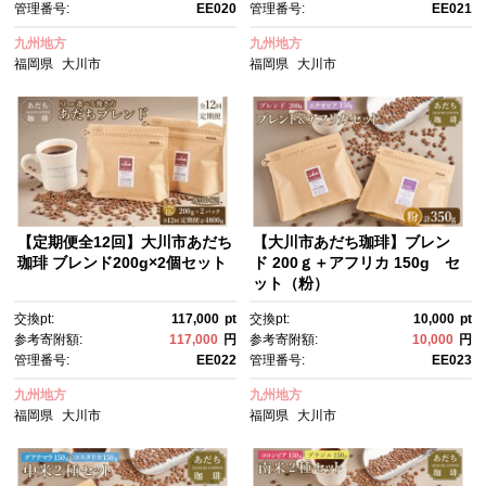
管理番号:
EE020
管理番号:
EE021
九州地方
九州地方
福岡県
大川市
福岡県
大川市
【定期便全12回】大川市あだち
【大川市あだち珈琲】ブレン
珈琲 ブレンド200g×2個セット
ド 200ｇ＋アフリカ 150g セ
ット（粉）
交換pt:
117,000
pt
交換pt:
10,000
pt
参考寄附額:
117,000
円
参考寄附額:
10,000
円
管理番号:
EE022
管理番号:
EE023
九州地方
九州地方
福岡県
大川市
福岡県
大川市