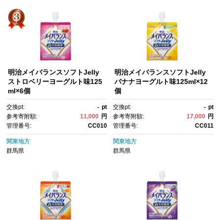
明治メイバランスソフトJelly
明治メイバランスソフトJelly
ストロベリーヨーグルト味125
バナナヨーグルト味125ml×12
ml×6個
個
交換pt:
-
pt
交換pt:
-
pt
参考寄附額:
11,000
円
参考寄附額:
17,000
円
管理番号:
CC010
管理番号:
CC011
関東地方
関東地方
群馬県
群馬県