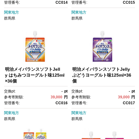
管理番号:
CC014
管理番号:
CC015
関東地方
関東地方
群馬県
群馬県
明治メイバランスソフトJell
明治メイバランスソフトJelly
y はちみつヨーグルト味125ml
ぶどうヨーグルト味125ml×36
×36個
個
交換pt:
-
pt
交換pt:
-
pt
参考寄附額:
39,000
円
参考寄附額:
39,000
円
管理番号:
CC016
管理番号:
CC017
関東地方
関東地方
群馬県
群馬県