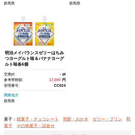
群馬県
群馬県
明治メイバランスゼリーはちみ
つヨーグルト味＆バナナヨーグ
ルト味各6個
交換pt:
-
pt
参考寄附額:
17,000
円
管理番号:
CC024
関東地方
群馬県
菓子：
焼菓子・チョコレート
煎餅・おかき
ゼリー・プリン
和
菓子
その他菓子・詰合せ