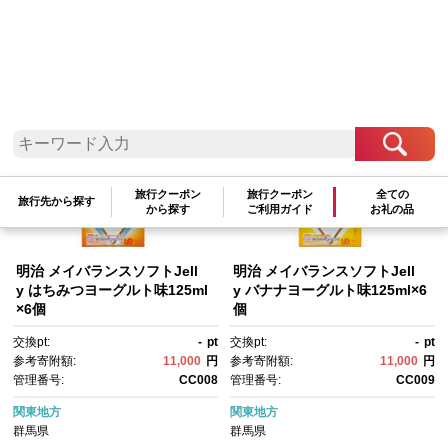
検索結果一覧
1～17件 / 全17件
参考寄附額順
|
新着順
|
人気ランキング順
旅行クーポン
旅行クーポン
全ての
旅行先から探す
から探す
ご利用ガイド
お礼の品
明治 メイバランスソフトJell
明治 メイバランスソフトJell
y はちみつヨーグルト味125ml
y バナナヨーグルト味125ml×6
×6個
個
交換pt:
-
pt
交換pt:
-
pt
参考寄附額:
11,000
円
参考寄附額:
11,000
円
管理番号:
CC008
管理番号:
CC009
関東地方
関東地方
群馬県
群馬県