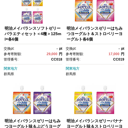
明治メイバランスソフトゼリー
明治メイバランスゼリーはちみ
バラエティセット＜4種＞125m
つヨーグルト＆ストロベリーヨ
l×各6個
ーグルト各6個
交換pt:
-
pt
交換pt:
-
pt
参考寄附額:
29,000
円
参考寄附額:
17,000
円
管理番号:
CC018
管理番号:
CC019
関東地方
関東地方
群馬県
群馬県
明治メイバランスゼリーはちみ
明治メイバランスゼリーバナナ
つヨーグルト味＆ぶどうヨーグ
ヨーグルト味＆ストロベリーヨ