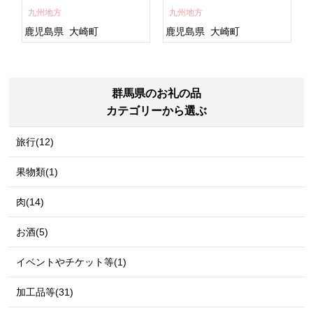
すめ 鹿児島県 大崎町 大隅
ト 人気 おすすめ 鹿児島
九州地方
九州地方
半島 A703
県 大崎町 大隅半
島 A995G 【会員限定のお
鹿児島県
大崎町
鹿児島県
大崎町
礼の品】【うなぎ蒲焼 国
産 うなぎ unagi 鰻 ウナ
ギ うなぎ蒲焼】
群馬県のお礼の品
カテゴリーから選ぶ
旅行(12)
果物類(1)
肉(14)
お酒(5)
イベントやチケット等(1)
加工品等(31)