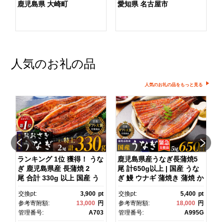
鹿児島県 大崎町
愛知県 名古屋市
人気のお礼の品
人気のお礼の品をもっと見る
ダ
ランキング 1位 獲得！ うな
鹿児島県産うなぎ長蒲焼5
ぎ 鹿児島県産 長蒲焼 2
尾 計650g以上 | 国産 うな
尾 合計 330g 以上 国産 う
ぎ 鰻 ウナギ 蒲焼き 蒲焼 か
ス
なぎ 鰻 ウナギ 蒲焼き 蒲
ばやき unagi うなぎ蒲
pt
交換pt:
3,900
pt
交換pt:
5,400
pt
焼 かばやき 魚 魚介 魚貝 海
焼 土用丑の日 土用の丑の
円
参考寄附額:
13,000
円
参考寄附額:
18,000
円
鮮 うな重 ひつまぶし 蒲
日 丑の日 魚 魚介 魚貝 海
1
管理番号:
A703
管理番号:
A995G
焼 訳あり ギフト 人気 おす
鮮 うな重 蒲焼 訳あり ギフ