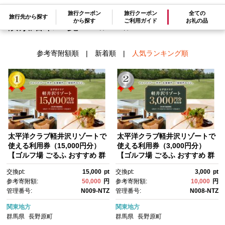
旅行クーポン
旅行クーポン
全ての
旅行先から探す
から探す
ご利用ガイド
お礼の品
検索結果一覧
1～2件 / 全2件
参考寄附額順
|
新着順
|
人気ランキング順
太平洋クラブ軽井沢リゾートで
太平洋クラブ軽井沢リゾートで
使える利用券（15,000円分）
使える利用券（3,000円分）
【ゴルフ場 ごるふ おすすめ 群
【ゴルフ場 ごるふ おすすめ 群
馬県 長野原町 北軽井沢】
馬県 長野原町 北軽井沢】
交換pt:
15,000
pt
交換pt:
3,000
pt
参考寄附額:
50,000
円
参考寄附額:
10,000
円
管理番号:
N009-NTZ
管理番号:
N008-NTZ
関東地方
関東地方
群馬県
長野原町
群馬県
長野原町