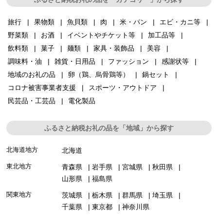
旅行
果物類
魚貝類
肉
米・パン
エビ・カニ等
野菜類
お酒
イベントやチケット等
加工品等
飲料類
菓子
麺類
家具・装飾品
美容
調味料・油
雑貨・日用品
ファッション
感謝状等
地域のお礼の品
卵（鶏、烏骨鶏等）
鍋セット
コロナ被害事業者支援
スポーツ・アウトドア
民芸品・工芸品
電化製品
ふるさと納税お礼の品を「地域」から探す
北海道地方
北海道
東北地方
青森県
岩手県
宮城県
秋田県
山形県
福島県
関東地方
茨城県
栃木県
群馬県
埼玉県
千葉県
東京都
神奈川県