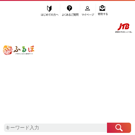
はじめての方へ
よくあるご質問
マイページ
寄附する
ふるぽ JTBのふるさと納税サイト
「ふるさと納税」TOP
長野原町 お礼の品から探す
イベントやチケット等
地元のお買物券
”地元のお買物券” 群馬県
長野原町
のお
礼の品一覧
さらに検索条件を絞り込む
地元のお買物券