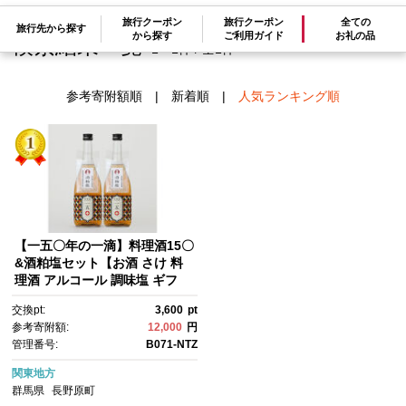
旅行クーポン
旅行クーポン
全ての
旅行先から探す
から探す
ご利用ガイド
お礼の品
検索結果一覧
1～1件 / 全1件
参考寄附額順
|
新着順
|
人気ランキング順
【一五〇年の一滴】料理酒15〇
&酒粕塩セット【お酒 さけ 料
理酒 アルコール 調味塩 ギフ
ト おすすめ 浅間酒造 群馬県 長
交換pt:
3,600
pt
野原町 北軽井沢】
参考寄附額:
12,000
円
管理番号:
B071-NTZ
関東地方
群馬県
長野原町