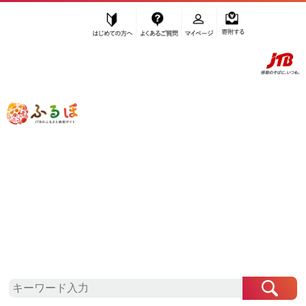
はじめての方へ
よくあるご質問
マイページ
寄附する
ふるぽ JTBのふるさと納税サイト
「ふるさと納税」TOP
長野原町 お礼の品から探す
調味料・油
塩・だし
”塩・だし” 群馬県
長野原町
のお礼の品
一覧
さらに検索条件を絞り込む
塩・だし