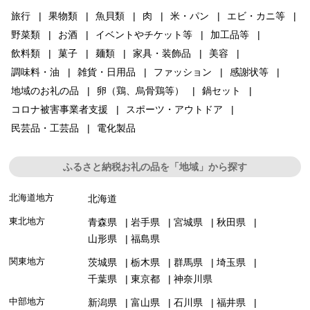
旅行
果物類
魚貝類
肉
米・パン
エビ・カニ等
野菜類
お酒
イベントやチケット等
加工品等
飲料類
菓子
麺類
家具・装飾品
美容
調味料・油
雑貨・日用品
ファッション
感謝状等
地域のお礼の品
卵（鶏、烏骨鶏等）
鍋セット
コロナ被害事業者支援
スポーツ・アウトドア
民芸品・工芸品
電化製品
ふるさと納税お礼の品を「地域」から探す
北海道地方
北海道
東北地方
青森県
岩手県
宮城県
秋田県
山形県
福島県
関東地方
茨城県
栃木県
群馬県
埼玉県
千葉県
東京都
神奈川県
中部地方
新潟県
富山県
石川県
福井県