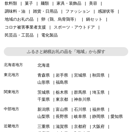
飲料類
菓子
麺類
家具・装飾品
美容
調味料・油
雑貨・日用品
ファッション
感謝状等
地域のお礼の品
卵（鶏、烏骨鶏等）
鍋セット
コロナ被害事業者支援
スポーツ・アウトドア
民芸品・工芸品
電化製品
ふるさと納税お礼の品を「地域」から探す
北海道地方
北海道
東北地方
青森県
岩手県
宮城県
秋田県
山形県
福島県
関東地方
茨城県
栃木県
群馬県
埼玉県
千葉県
東京都
神奈川県
中部地方
新潟県
富山県
石川県
福井県
山梨県
長野県
岐阜県
静岡県
愛知県
近畿地方
三重県
滋賀県
京都府
大阪府