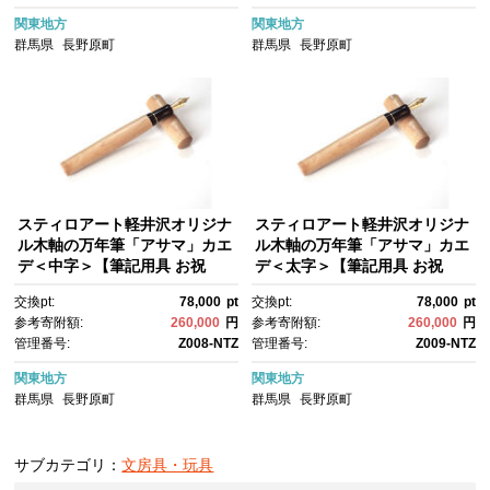
関東地方
関東地方
群馬県
長野原町
群馬県
長野原町
スティロアート軽井沢オリジナ
スティロアート軽井沢オリジナ
ル木軸の万年筆「アサマ」カエ
ル木軸の万年筆「アサマ」カエ
デ＜中字＞【筆記用具 お祝
デ＜太字＞【筆記用具 お祝
い プレゼント ギフト おすす
い プレゼント ギフト おすす
交換pt:
78,000
pt
交換pt:
78,000
pt
め 群馬県 長野原町 北軽井沢】
め 群馬県 長野原町 北軽井沢】
参考寄附額:
260,000
円
参考寄附額:
260,000
円
管理番号:
Z008-NTZ
管理番号:
Z009-NTZ
関東地方
関東地方
群馬県
長野原町
群馬県
長野原町
サブカテゴリ：
文房具・玩具