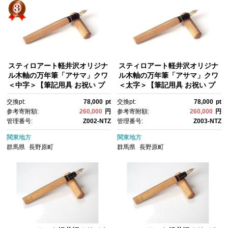
スティロアート軽井沢オリジナ
スティロアート軽井沢オリジナ
ル木軸の万年筆「アサマ」クワ
ル木軸の万年筆「アサマ」クワ
＜中字＞【筆記用具 お祝い プ
＜太字＞【筆記用具 お祝い プ
レゼント ギフト おすすめ 群馬
レゼント ギフト おすすめ 群馬
交換pt:
78,000
pt
交換pt:
78,000
pt
県 長野原町 北軽井沢】
県 長野原町 北軽井沢】
参考寄附額:
260,000
円
参考寄附額:
260,000
円
管理番号:
Z002-NTZ
管理番号:
Z003-NTZ
関東地方
関東地方
群馬県
長野原町
群馬県
長野原町