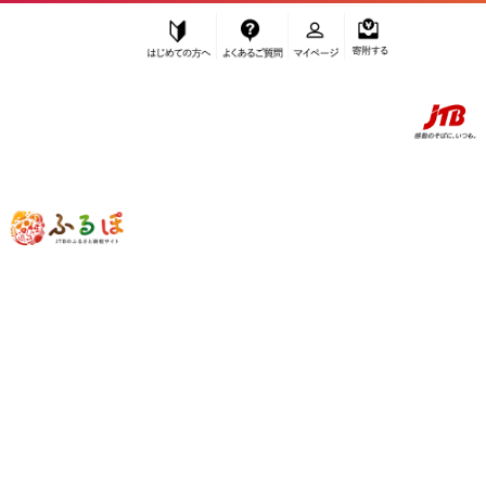
はじめての方へ
よくあるご質問
マイページ
寄附する
ふるぽ JTBのふるさと納税サイト
「ふるさと納税」TOP
長野原町 お礼の品から探す
雑貨・日用品
”雑貨・日用品” 群馬県
長野原町
のお礼
の品一覧
さらに検索条件を絞り込む
雑貨・日用品