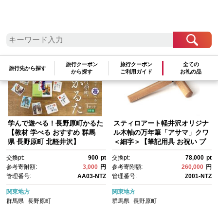
検索結果一覧
1～10件 / 全10件
参考寄附額順
|
新着順
|
人気ランキング順
旅行クーポン
旅行クーポン
全ての
旅行先から探す
から探す
ご利用ガイド
お礼の品
学んで遊べる！長野原町かるた
スティロアート軽井沢オリジナ
【教材 学べる おすすめ 群馬
ル木軸の万年筆「アサマ」クワ
県 長野原町 北軽井沢】
＜細字＞【筆記用具 お祝い プ
レゼント ギフト おすすめ 群馬
交換pt:
900
pt
交換pt:
78,000
pt
県 長野原町 北軽井沢】
参考寄附額:
3,000
円
参考寄附額:
260,000
円
管理番号:
AA03-NTZ
管理番号:
Z001-NTZ
関東地方
関東地方
群馬県
長野原町
群馬県
長野原町