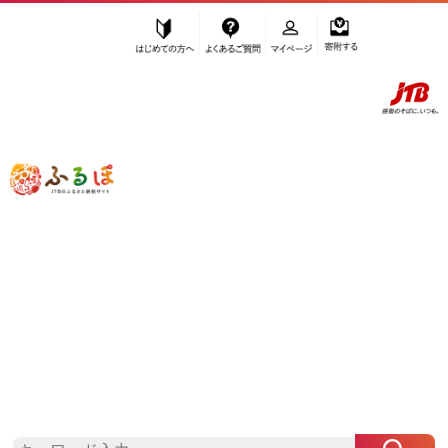
はじめての方へ
よくあるご質問
マイページ
寄附する
ふるぽ JTBのふるさと納税サイト
「ふるさと納税」TOP
長野原町 お礼の品から探す
イベントやチケット等
ゴルフ場利用権
”ゴルフ場利用権” 群馬県
長野原町
のお
礼の品一覧
さらに検索条件を絞り込む
ゴルフ場利用権