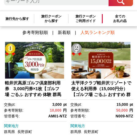
検索結果一覧
1～3件 / 全3件
旅行クーポン
旅行クーポン
全ての
旅行先から探す
から探す
ご利用ガイド
お礼の品
参考寄附額順
|
新着順
|
人気ランキング順
軽井沢高原ゴルフ倶楽部利用
太平洋クラブ軽井沢リゾートで
券 3,000円券×1枚【ゴルフ
使える利用券（15,000円分）
場 ごるふ おすすめ 体験 群馬
【ゴルフ場 ごるふ おすすめ 群
県 長野原町 北軽井沢】
馬県 長野原町 北軽井沢】
交換pt:
3,000
pt
交換pt:
15,000
pt
参考寄附額:
10,000
円
参考寄附額:
50,000
円
管理番号:
AM01-NTZ
管理番号:
N009-NTZ
関東地方
関東地方
群馬県
長野原町
群馬県
長野原町