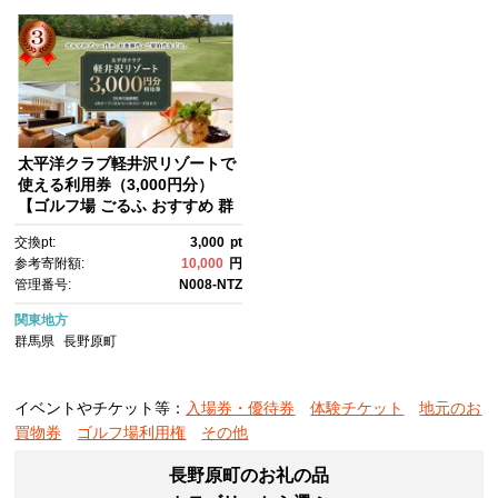
太平洋クラブ軽井沢リゾートで
使える利用券（3,000円分）
【ゴルフ場 ごるふ おすすめ 群
馬県 長野原町 北軽井沢】
交換pt:
3,000
pt
参考寄附額:
10,000
円
管理番号:
N008-NTZ
関東地方
群馬県
長野原町
イベントやチケット等：
入場券・優待券
体験チケット
地元のお
買物券
ゴルフ場利用権
その他
長野原町のお礼の品