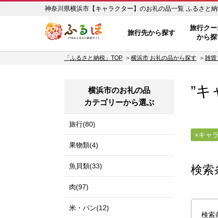
神奈川県横浜市【
ふるぽ JTBのふるさと納税サイ
旅行クー
旅行先から探す
から探
「ふるさと納税」TOP
横浜市 お礼の品から探す
雑貨
”キ
横浜市のお礼の品
カテゴリーから選ぶ
旅行(80)
キャ
果物類(4)
魚貝類(33)
検索
肉(97)
米・パン(12)
検索