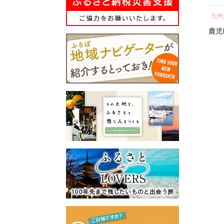
所蔵物や作品が展示された
の心のふるさと出雲応援基
ト 人気 おすすめ 鹿児島
し 
青山剛昌ふるさと館をはじ
金」に積み立て、次年度以
九州地方
中部地方
九州
県 大崎町 大隅半島 鰻 う
気 
め、駅から青山剛昌ふるさ
降に、指定された使途に基
なぎ ウナギ 鰻 人気 ウナ
町 
鹿児島県
大崎町
愛知県
名古屋市
鹿児
と館までの約1.4kmを「コナ
づき、出雲の観光や産業、
ギ うなぎ おすすめ ランキ
ン通り」と名付け、キャラ
福祉、教育、環境など幅広
ング うなぎ おいし
クターのブロンズ像やカラ
い分野の事業に活用させて
い unagi うなぎ 【うなぎ
ーオブジェが点在するなど
いただきます。
蒲焼 国産 うな
「名探偵コナンに会えるま
このふるさと寄附をきっか
ぎ unagi 鰻 ウナギ うなぎ
ち」づくりを進めていま
けに、全国のみなさまとた
蒲焼】
す。
くさんのご縁を結びたいと
町を応援していただけるみ
願っています。ぜひ、この
なさまと一緒に持続可能な
機会に出雲市への温かいご
まちづくりを進めていきま
支援をよろしくお願いいた
す。
します。
みなさまの応援をよろしく
お願いします。