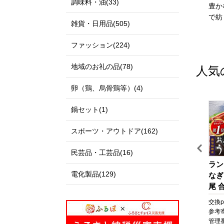
調味料・油(33)
私たちのまち北栄町は、鳥
出雲市は、「神話の國出
豊か
取県の中央部に位置する人
雲」として全国に知られる
で紡
雑貨・日用品(505)
口約14,000人の町です。
とともに、出雲大社、荒神
北は日本海に面し、白砂青
谷遺跡、西谷墳墓群などの
ファッション(224)
松の景色が美しい北条砂丘
歴史・文化遺産と、日本
が広がっており、南は大山
海、宍道湖、斐伊川などの
地域のお礼の品(78)
人気
を望む黒ぼく地帯の丘陵地
豊かな自然に恵まれた地域
があり、豊かな自然に囲ま
です。
卵（鶏、烏骨鶏等）(4)
れています。
「元気な出雲、活力のある
この豊かな自然環境を生か
出雲、笑顔の絶えない出
鍋セット(1)
し、スイカ、ぶどう、らっ
雲」をモットーに、全国に
きょう、長芋などさまざま
誇れる都市づくり、愛着と
スポーツ・アウトドア(162)
な魅力ある農産物が生み出
誇りが持てる故郷づくりを
されています。
展開しています。
民芸品・工芸品(16)
また、漫画「名探偵コナ
出雲市では、出雲市の発展
旅
うなぎ 鹿児島県産 長蒲
【テーラー神谷】 オーダ
ラン
ン」の作者である青山剛昌
を願う郷土出身の方々や、
電化製品(129)
焼 4尾 合計 660g 以上 国
ー洋服御誂え券
なぎ
氏の出身地であり、駅構内
出雲市に心を寄せていただ
産 うなぎ 鰻 ウナギ 蒲焼
尾 合
に「名探偵コナン」の装飾
く全国のみなさまから、広
ポ
き 蒲焼 かばやき 魚 魚
なぎ
pt
交換pt:
6,600
pt
交換pt:
-
pt
交換pt
が施されたコナン駅（JR由
く寄附を募っています。
さ
介 魚貝 海鮮 うな重 ひつ
焼 
円
参考寄附額:
22,000
円
参考寄附額:
1,000,000
円
参考
良駅）や青山氏の思い出の
いただいたご寄附は「日本
と
まぶし 蒲焼 訳あり ギフ
貝 
0T
管理番号:
A702-NT
管理番号:
HS001
管理番