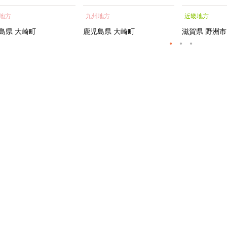
蒲焼 訳あり ギフト 人
貝 海鮮 うな重 蒲焼 訳あ
シャルトリ
地方
九州地方
近畿地方
おすすめ 鹿児島県 大崎
り ギフト 人気 おすす
センス フェ
大隅半島 A703
め 鹿児島県 大崎町 大隅半
ートメント 
島県
大崎町
鹿児島県
大崎町
滋賀県
野洲市
島 A995G 【会員限定のお
トエッセンス
礼の品】【うなぎ蒲焼 国
産 うなぎ unagi 鰻 ウナ
ギ うなぎ蒲焼】