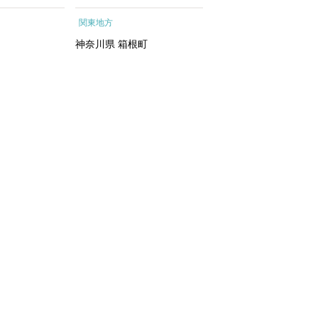
ートメントエッ
根町
行予約 ホテル 旅館 
関東地方
関東地方
イシャルトリ
ット 子供 子連れ カ
トリートメン
ル 家族 人気 おすすめ
神奈川県
箱根町
千葉県
浦安市
 化粧水｜
行クーポン 店頭 オン
ン ネット予約 電話 
間3年