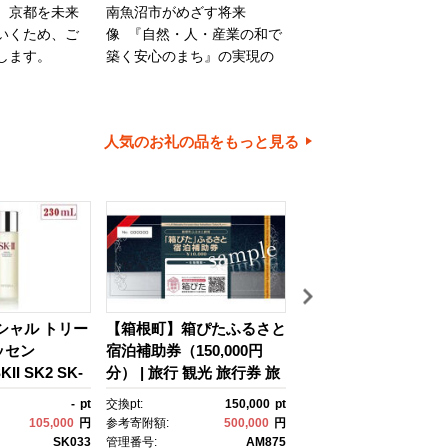
、京都を未来
南魚沼市がめざす将来
旭川市は、旭山動物園
いくため、ご
像 『自然・人・産業の和で
川家具で知られるほか
します。
築く安心のまち』の実現の
内有数の米どころでも
ために大切に使わせていた
ます。旭川市の魅力あ
だきます。
ちづくりのために、ご
とご協力をお願いいた
人気のお礼の品をもっと見る
す。
イシャル トリー
【箱根町】箱ぴたふるさと
【浦安市】JTBふる
ッセン
宿泊補助券（150,000円
行クーポン（30,000
II SK2 SK-
分） | 旅行 観光 旅行券 旅
有効期間3年（Eメー
ケーツー エスケ
行クーポン クーポン 箱根
行）｜旅行 トラベル 
-
pt
交換pt:
150,000
pt
交換pt:
 ピテラ スキ
町ふるさと納税 神奈川県
約 国内旅行 JTB 宿泊
105,000
円
参考寄附額:
500,000
円
参考寄附額:
100,
 ｺｽﾒ フェイ
ふるさと納税 神奈川県 箱
光 体験 旅行券 宿泊券
SK033
管理番号:
AM875
管理番号:
JTB