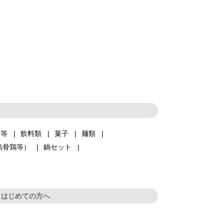
品等
飲料類
菓子
麺類
烏骨鶏等）
鍋セット
はじめての方へ