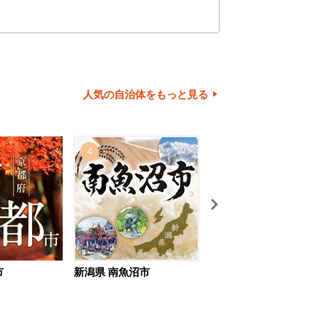
人気の自治体をもっと見る
4
5
市
新潟県 南魚沼市
北海道 旭川市