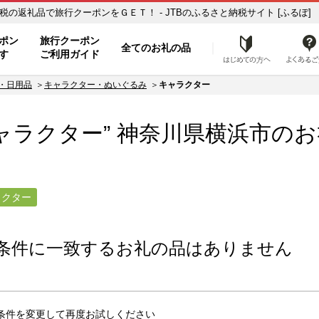
キャラクター】のお礼の品一覧 ふるさと納税の返礼品で旅行クーポンをＧＥＴ！ - JTBのふるさと納税サイト [ふるぽ]
ト
ポン
旅行クーポン
全てのお礼の品
はじめ
す
ご利用ガイド
・日用品
キャラクター・ぬいぐるみ
キャラクター
ャラクター” 神奈川県
横浜市
のお
ラクター
条件に一致するお礼の品はありません
条件を変更して再度お試しください