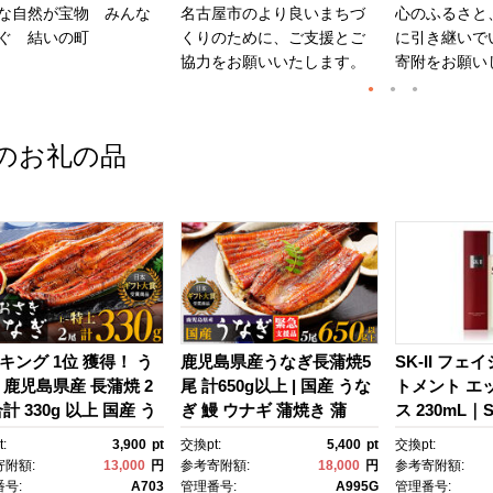
な自然が宝物 みんな
名古屋市のより良いまちづ
心のふるさと
ぐ 結いの町
くりのために、ご支援とご
に引き継いで
協力をお願いいたします。
寄附をお願い
のお礼の品
キング 1位 獲得！ う
鹿児島県産うなぎ長蒲焼5
SK-II フェ
 鹿児島県産 長蒲焼 2
尾 計650g以上 | 国産 うな
トメント エ
計 330g 以上 国産 う
ぎ 鰻 ウナギ 蒲焼き 蒲
ス 230mL｜SK
 鰻 ウナギ 蒲焼き 蒲
焼 かばやき unagi うなぎ
2 SK エス
:
3,900
pt
交換pt:
5,400
pt
交換pt:
かばやき 魚 魚介 魚
蒲焼 土用丑の日 土用の丑
ーツ エスケｰ
寄附額:
13,000
円
参考寄附額:
18,000
円
参考寄附額:
海鮮 うな重 ひつまぶ
の日 丑の日 魚 魚介 魚
ンケア 化粧品
号:
A703
管理番号:
A995G
管理番号: