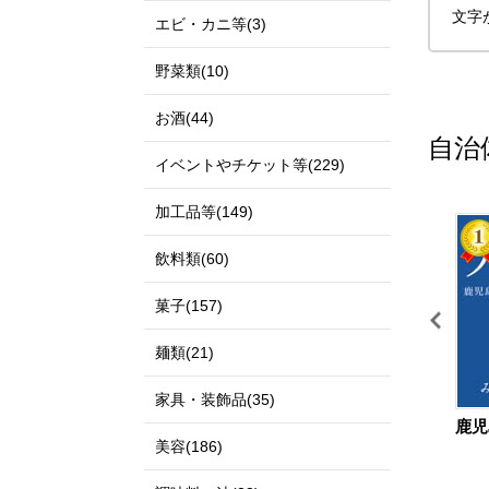
文字
エビ・カニ等(3)
野菜類(10)
お酒(44)
自治
イベントやチケット等(229)
加工品等(149)
11
12
飲料類(60)
菓子(157)
麺類(21)
家具・装飾品(35)
鳥取県 北栄町
島根県 出雲市
鹿児
美容(186)