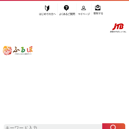
はじめての方へ
よくあるご質問
マイページ
寄附する
ふるぽ JTBのふるさと納税サイト
「ふるさと納税」TOP
横浜市 お礼の品から探す
加工品等
惣菜・レトルト
”惣菜・レトルト” 神奈川県
横浜市
のお
礼の品一覧
さらに検索条件を絞り込む
惣菜・レトルト