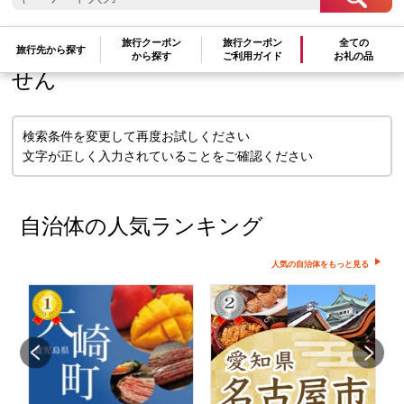
検索条件に一致するお礼の品はありま
旅行クーポン
旅行クーポン
全ての
旅行先から探す
から探す
ご利用ガイド
お礼の品
せん
検索条件を変更して再度お試しください
文字が正しく入力されていることをご確認ください
自治体の人気ランキング
人気の自治体をもっと見る