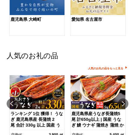
鹿児島県 大崎町
愛知県 名古屋市
人気のお礼の品
人気のお礼の品をもっと見る
ダ
ランキング 1位 獲得！ うな
鹿児島県産うなぎ長蒲焼5
ぎ 鹿児島県産 長蒲焼 2
尾 計650g以上 | 国産 うな
尾 合計 330g 以上 国産 う
ぎ 鰻 ウナギ 蒲焼き 蒲焼 か
ス
なぎ 鰻 ウナギ 蒲焼き 蒲
ばやき unagi うなぎ蒲
pt
交換pt:
3,900
pt
交換pt:
5,400
pt