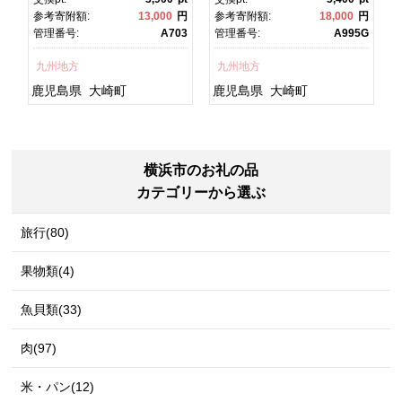
焼 かばやき 魚 魚介 魚貝 海
焼 土用丑の日 土用の丑の
円
参考寄附額:
13,000
円
参考寄附額:
18,000
円
鮮 うな重 ひつまぶし 蒲
日 丑の日 魚 魚介 魚貝 海
1
管理番号:
A703
管理番号:
A995G
焼 訳あり ギフト 人気 おす
鮮 うな重 蒲焼 訳あり ギフ
すめ 鹿児島県 大崎町 大隅
ト 人気 おすすめ 鹿児島
九州地方
九州地方
半島 A703
県 大崎町 大隅半
島 A995G 【会員限定のお
鹿児島県
大崎町
鹿児島県
大崎町
礼の品】【うなぎ蒲焼 国
産 うなぎ unagi 鰻 ウナ
ギ うなぎ蒲焼】
横浜市のお礼の品
カテゴリーから選ぶ
旅行(80)
果物類(4)
魚貝類(33)
肉(97)
米・パン(12)