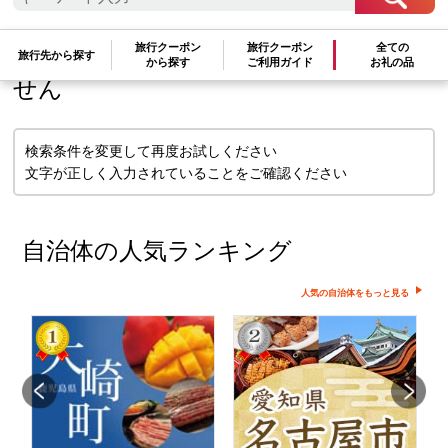
検索条件に一致するお礼の品はありま
旅行クーポン
旅行クーポン
全ての
旅行先から探す
から探す
ご利用ガイド
お礼の品
せん
検索条件を変更して再度お試しください
文字が正しく入力されていることをご確認ください
自治体の人気ランキング
人気の自治体をもっと見る