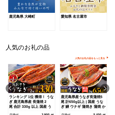
鹿児島県 大崎町
愛知県 名古屋市
人気のお礼の品
人気のお礼の品をもっと見る
ダ
ランキング 1位 獲得！ うな
鹿児島県産うなぎ長蒲焼5
ぎ 鹿児島県産 長蒲焼 2
尾 計650g以上 | 国産 うな
尾 合計 330g 以上 国産 う
ぎ 鰻 ウナギ 蒲焼き 蒲焼 か
ス
なぎ 鰻 ウナギ 蒲焼き 蒲
ばやき unagi うなぎ蒲
pt
交換pt:
3,900
pt
交換pt:
5,400
pt