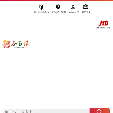
はじめての方へ
よくあるご質問
マイページ
寄附する
ふるぽ JTBのふるさと納税サイト
「ふるさと納税」TOP
横浜市 お礼の品から探す
加工品等
梅干・漬物・キムチ
”梅干・漬物・キムチ” 神奈川県
横浜市
のお礼の品一覧
さらに検索条件を絞り込む
梅干・漬物・キムチ