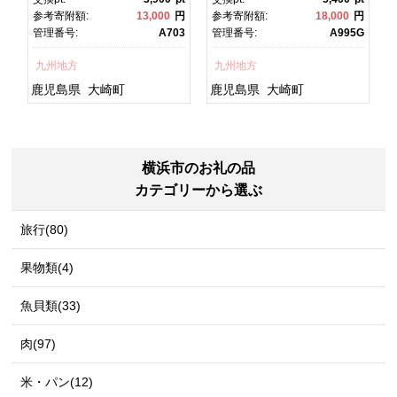
焼 かばやき 魚 魚介 魚貝 海
焼 土用丑の日 土用の丑の
円
参考寄附額:
13,000
円
参考寄附額:
18,000
円
鮮 うな重 ひつまぶし 蒲
日 丑の日 魚 魚介 魚貝 海
1
管理番号:
A703
管理番号:
A995G
焼 訳あり ギフト 人気 おす
鮮 うな重 蒲焼 訳あり ギフ
すめ 鹿児島県 大崎町 大隅
ト 人気 おすすめ 鹿児島
九州地方
九州地方
半島 A703
県 大崎町 大隅半
島 A995G 【会員限定のお
鹿児島県
大崎町
鹿児島県
大崎町
礼の品】【うなぎ蒲焼 国
産 うなぎ unagi 鰻 ウナ
ギ うなぎ蒲焼】
横浜市のお礼の品
カテゴリーから選ぶ
旅行(80)
果物類(4)
魚貝類(33)
肉(97)
米・パン(12)