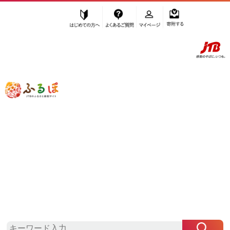
はじめての方へ
よくあるご質問
マイページ
寄附する
ふるぽ JTBのふるさと納税サイト
「ふるさと納税」TOP
横浜市 お礼の品から探す
エビ・カニ等
エビ・カニ加工品
”エビ・カニ加工品” 神奈川県
横浜市
の
お礼の品一覧
さらに検索条件を絞り込む
エビ・カニ加工品