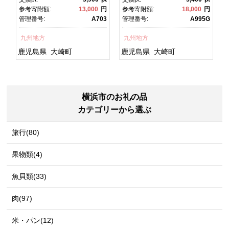
焼 かばやき 魚 魚介 魚貝 海
焼 土用丑の日 土用の丑の
円
参考寄附額:
13,000
円
参考寄附額:
18,000
円
宿
鮮 うな重 ひつまぶし 蒲
日 丑の日 魚 魚介 魚貝 海
7
管理番号:
A703
管理番号:
A995G
チ
焼 訳あり ギフト 人気 おす
鮮 うな重 蒲焼 訳あり ギフ
すめ 鹿児島県 大崎町 大隅
ト 人気 おすすめ 鹿児島
九州地方
九州地方
グ
半島 A703
県 大崎町 大隅半
島 A995G 【会員限定のお
鹿児島県
大崎町
鹿児島県
大崎町
礼の品】【うなぎ蒲焼 国
産 うなぎ unagi 鰻 ウナ
ギ うなぎ蒲焼】
横浜市のお礼の品
カテゴリーから選ぶ
旅行(80)
果物類(4)
魚貝類(33)
肉(97)
米・パン(12)