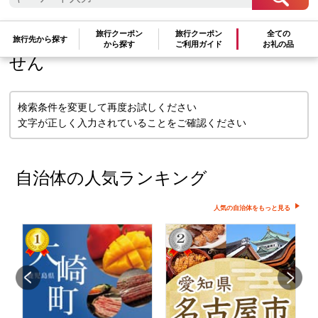
検索条件に一致するお礼の品はありま
旅行クーポン
旅行クーポン
全ての
旅行先から探す
から探す
ご利用ガイド
お礼の品
せん
検索条件を変更して再度お試しください
文字が正しく入力されていることをご確認ください
自治体の人気ランキング
人気の自治体をもっと見る