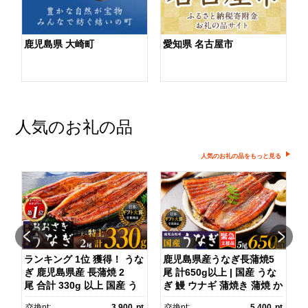
鹿児島県 大崎町
愛知県 名古屋市
人気のお礼の品
人気のお礼の品をもっと見る
】
ランキング 1位 獲得！ うな
鹿児島県産うなぎ長蒲焼5
ぎ 鹿児島県産 長蒲焼 2
尾 計650g以上 | 国産 うな
尾 合計 330g 以上 国産 う
ぎ 鰻 ウナギ 蒲焼き 蒲焼 か
)
なぎ 鰻 ウナギ 蒲焼き 蒲
ばやき unagi うなぎ蒲
pt
交換pt:
3,900
pt
交換pt:
5,400
pt