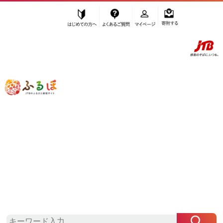
はじめての方へ
よくあるご質問
マイページ
寄附する
ふるぽ JTBのふるさと納税サイト
「ふるさと納税」TOP
横浜市 お礼の品から探す
雑貨・日用品
防災グッズ
”防災グッズ” 神奈川県
横浜市
のお礼の
品一覧
さらに検索条件を絞り込む
防災グッズ