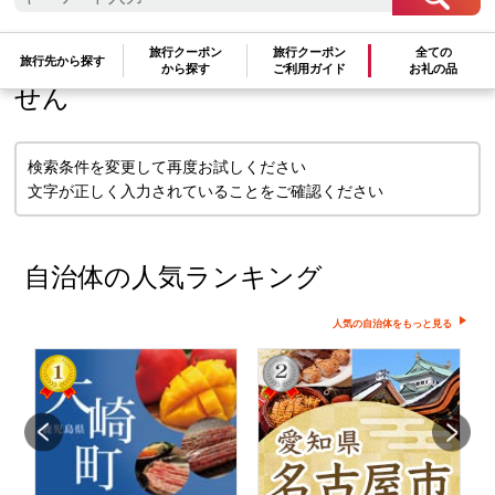
検索条件に一致するお礼の品はありま
旅行クーポン
旅行クーポン
全ての
旅行先から探す
から探す
ご利用ガイド
お礼の品
せん
検索条件を変更して再度お試しください
文字が正しく入力されていることをご確認ください
自治体の人気ランキング
人気の自治体をもっと見る