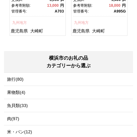
焼 かばやき 魚 魚介 魚貝 海
焼 土用丑の日 土用の丑の
円
参考寄附額:
13,000
円
参考寄附額:
18,000
円
鮮 うな重 ひつまぶし 蒲
日 丑の日 魚 魚介 魚貝 海
1
管理番号:
A703
管理番号:
A995G
焼 訳あり ギフト 人気 おす
鮮 うな重 蒲焼 訳あり ギフ
すめ 鹿児島県 大崎町 大隅
ト 人気 おすすめ 鹿児島
九州地方
九州地方
半島 A703
県 大崎町 大隅半
島 A995G 【会員限定のお
鹿児島県
大崎町
鹿児島県
大崎町
礼の品】【うなぎ蒲焼 国
産 うなぎ unagi 鰻 ウナ
ギ うなぎ蒲焼】
横浜市のお礼の品
カテゴリーから選ぶ
旅行(80)
果物類(4)
魚貝類(33)
肉(97)
米・パン(12)