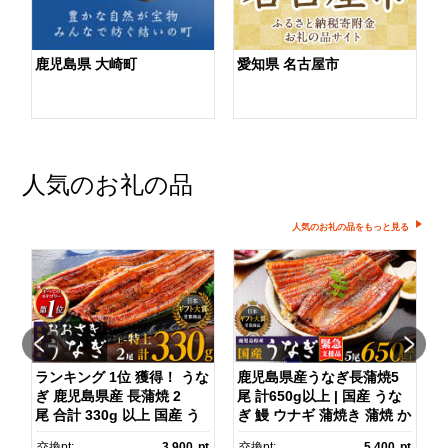
鹿児島県 大崎町
愛知県 名古屋市
人気のお礼の品
人気のお礼の品をもっと見る
ダ
ランキング 1位 獲得！ うな
鹿児島県産うなぎ長蒲焼5
ぎ 鹿児島県産 長蒲焼 2
尾 計650g以上 | 国産 うな
尾 合計 330g 以上 国産 う
ぎ 鰻 ウナギ 蒲焼き 蒲焼 か
ス
なぎ 鰻 ウナギ 蒲焼き 蒲
ばやき unagi うなぎ蒲
pt
交換pt:
3,900
pt
交換pt:
5,400
pt