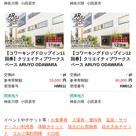
神奈川県
小田原市
神奈川県
小田原市
【コワーキングドロップイン11
【コワーキングドロップイン12
回券】クリエイティブワークス
回券】クリエイティブワークス
ペース ARUYO ODAWARA
ペース ARUYO ODAWARA
【 神奈川県 小田原市 】
【 神奈川県 小田原市 】
交換pt:
-
pt
交換pt:
-
pt
参考寄附額:
55,000
円
参考寄附額:
60,000
円
管理番号:
HM011
管理番号:
HM012
関東地方
関東地方
神奈川県
小田原市
神奈川県
小田原市
イベントやチケット等：
お食事券
入場券・優待券
温泉・サウ
ナ・スパ利用券
体験チケット
地元のお買物券
花火大会チケッ
ト
ゴルフ場利用権
その他