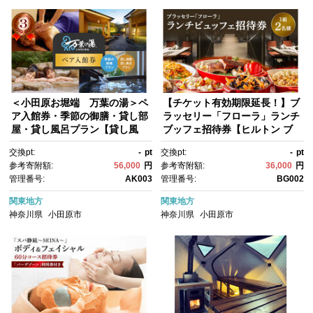
＜小田原お堀端 万葉の湯＞ペ
【チケット有効期限延長！】ブ
ア入館券・季節の御膳・貸し部
ラッセリー「フローラ」ランチ
屋・貸し風呂プラン【貸し風
ブッフェ招待券【ヒルトン ブ
呂 貸し部屋 季節の御膳 ペア入
ッフェ ブラッセリー「フロー
交換pt:
-
pt
交換pt:
-
pt
館券 万葉の湯 小田原お堀端
ラ」 1組2名様 招待券 食
参考寄附額:
56,000
円
参考寄附額:
36,000
円
お湯 お風呂 天然温泉 日帰り お
事 肉 魚 野菜 デザート プレゼ
管理番号:
AK003
管理番号:
BG002
二人様 貸し部屋2時間 神奈川
ント 記念 旅行 ヒルトン小田
県 小田原市 】
原 ご褒美 神奈川県 小田原市 】
関東地方
関東地方
神奈川県
小田原市
神奈川県
小田原市