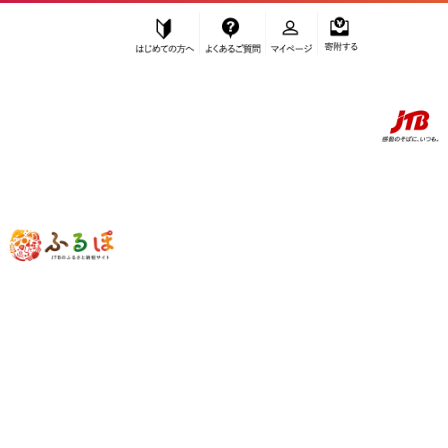
はじめての方へ
よくあるご質問
マイページ
寄附する
ふるぽ JTBのふるさと納税サイト
「ふるさと納税」TOP
小田原市 お礼の品から探す
イベントやチケット等
入場券・優待券
”入場券・優待券” 神奈川県
小田原市
の
お礼の品一覧
さらに検索条件を絞り込む
入場券・優待券