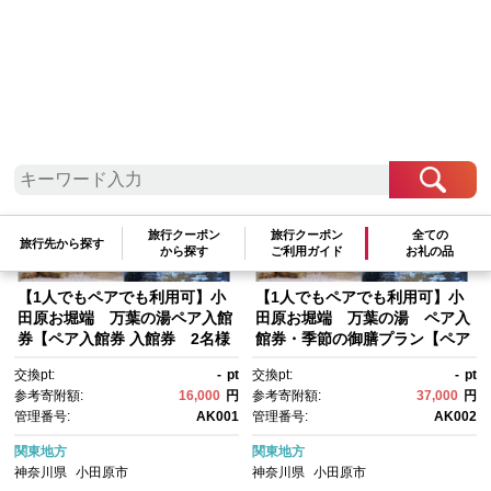
検索結果一覧
1～18件 / 全18件
参考寄附額順
|
新着順
|
人気ランキング順
旅行クーポン
旅行クーポン
全ての
旅行先から探す
から探す
ご利用ガイド
お礼の品
【1人でもペアでも利用可】小
【1人でもペアでも利用可】小
田原お堀端 万葉の湯ペア入館
田原お堀端 万葉の湯 ペア入
券【ペア入館券 入館券 2名様
館券・季節の御膳プラン【ペア
分 お2人様 旅行 温泉 日帰
入館券 入館券・季節の御膳
交換pt:
-
pt
交換pt:
-
pt
り 小田原駅近 キッズランド 24
各2名様分 お2人様 旅行 温
参考寄附額:
16,000
円
参考寄附額:
37,000
円
時間営業 年中無休 休息 プレゼ
泉 日帰り 小田原駅近 季節の御
管理番号:
AK001
管理番号:
AK002
ント 家族 ファミリー 露店風
膳 24時間営業 年中無休 休
呂 神奈川県 小田原市 】
息 プレゼント 神奈川県 小田原
関東地方
関東地方
市 】
神奈川県
小田原市
神奈川県
小田原市