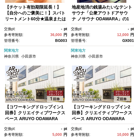
【チケット有効期限延長！】
地産地消の銭湯みたいなテント
【自分へのご褒美に！】スパト
サウナ「公衆アウトドアサウ
リートメント60分★温泉または
ナ ノサウナ ODAWARA」の1
プール利用券つき★【スパトリ
日利用券【 サウナ 神奈川県 小
交換pt:
-
pt
交換pt:
-
pt
ートメント60分 温泉またはプ
田原市 】
参考寄附額:
36,000
円
参考寄附額:
12,000
円
ール利用券つき 温泉 プール 屋
管理番号:
BG003
管理番号:
GX001
内プール 屋外プール サウナ バ
ーデゾーン 天然温泉 神奈川
関東地方
関東地方
県 小田原市 】
神奈川県
小田原市
神奈川県
小田原市
【コワーキングドロップイン1
【コワーキングドロップイン2
回券】クリエイティブワークス
回券】クリエイティブワークス
ペース ARUYO ODAWARA
ペース ARUYO ODAWARA
【 神奈川県 小田原市 】
【 神奈川県 小田原市 】
交換pt:
-
pt
交換pt:
-
pt
参考寄附額:
5,000
円
参考寄附額:
10,000
円