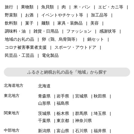
旅行
果物類
魚貝類
肉
米・パン
エビ・カニ等
野菜類
お酒
イベントやチケット等
加工品等
飲料類
菓子
麺類
家具・装飾品
美容
調味料・油
雑貨・日用品
ファッション
感謝状等
地域のお礼の品
卵（鶏、烏骨鶏等）
鍋セット
コロナ被害事業者支援
スポーツ・アウトドア
民芸品・工芸品
電化製品
ふるさと納税お礼の品を「地域」から探す
北海道地方
北海道
東北地方
青森県
岩手県
宮城県
秋田県
山形県
福島県
関東地方
茨城県
栃木県
群馬県
埼玉県
千葉県
東京都
神奈川県
中部地方
新潟県
富山県
石川県
福井県