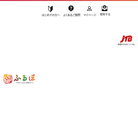
はじめての方へ
よくあるご質問
マイページ
寄附する
ふるぽ JTBのふるさと納税サイト
「ふるさと納税」TOP
小田原市 お礼の品から探す
飲料類
炭酸飲料
”炭酸飲料” 神奈川県
小田原市
のお礼の
品一覧
さらに検索条件を絞り込む
炭酸飲料