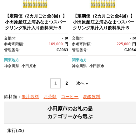
【定期便（2カ月ごと全3回）】
【定期便（2カ月ごと全4回）】
小田原産江之浦あなまつスパー
小田原産江之浦あなまつスパー
クリング果汁入り飲料果汁５
クリング果汁入り飲料果汁５
０％２００ml３０本｜飲料 炭
０％２００ml３０本｜飲料 炭
交換pt:
-
pt
交換pt:
-
pt
酸 果汁 ドリンク 人気 おすす
酸 果汁 ドリンク 人気 おすす
参考寄附額:
169,000
円
参考寄附額:
225,000
円
め フルーツ ソーダ 清涼飲料 セ
め フルーツ ソーダ 清涼飲料 セ
管理番号:
GJ063
管理番号:
GJ064
ット 定期便 送料無料 神奈川
ット 定期便 送料無料 神奈川
県 小田原市
県 小田原市
関東地方
関東地方
神奈川県
小田原市
神奈川県
小田原市
1
2
次へ »
飲料類：
果汁飲料
お茶類
コーヒー
炭酸飲料
小田原市のお礼の品
カテゴリーから選ぶ
旅行(29)