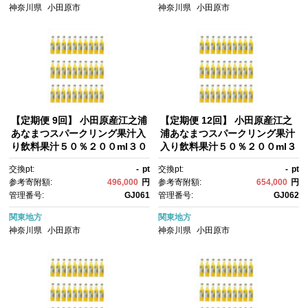
神奈川県
小田原市
神奈川県
小田原市
【定期便 9回】 小田原産江之浦
【定期便 12回】 小田原産江之
あなまつスパークリング果汁入
浦あなまつスパークリング果汁
り飲料果汁５０％２００ml３０
入り飲料果汁５０％２００ml３
本｜飲料 炭酸 果汁 ドリンク 人
０本｜飲料 炭酸 果汁 ドリン
交換pt:
-
pt
交換pt:
-
pt
気 おすすめ フルーツ ソーダ 清
ク 人気 おすすめ フルーツ ソー
参考寄附額:
496,000
円
参考寄附額:
654,000
円
涼飲料 セット 定期便 送料無
ダ 清涼飲料 セット 定期便 送料
管理番号:
GJ061
管理番号:
GJ062
料 神奈川県 小田原市
無料 神奈川県 小田原市
関東地方
関東地方
神奈川県
小田原市
神奈川県
小田原市