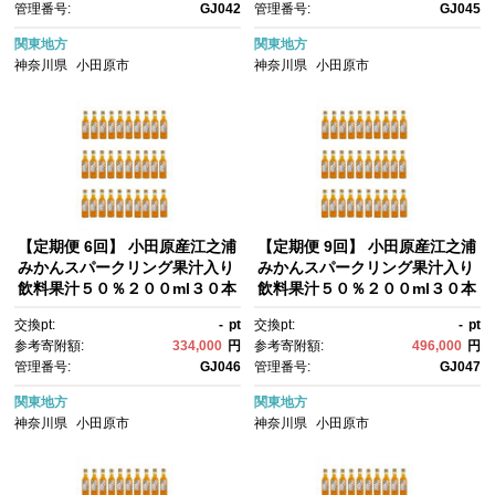
管理番号:
GJ042
管理番号:
GJ045
料 神奈川県 小田原市
関東地方
関東地方
神奈川県
小田原市
神奈川県
小田原市
【定期便 6回】 小田原産江之浦
【定期便 9回】 小田原産江之浦
みかんスパークリング果汁入り
みかんスパークリング果汁入り
飲料果汁５０％２００ml３０本
飲料果汁５０％２００ml３０本
｜飲料 炭酸 果汁 ドリンク 人
｜飲料 炭酸 果汁 ドリンク 人
交換pt:
-
pt
交換pt:
-
pt
気 おすすめ フルーツ ソーダ 清
気 おすすめ フルーツ ソーダ 清
参考寄附額:
334,000
円
参考寄附額:
496,000
円
涼飲料 セット 定期便 送料無
涼飲料 セット 定期便 送料無
管理番号:
GJ046
管理番号:
GJ047
料 神奈川県 小田原市
料 神奈川県 小田原市
関東地方
関東地方
神奈川県
小田原市
神奈川県
小田原市