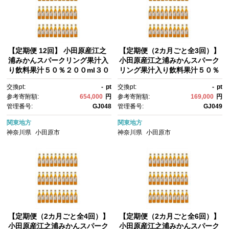
【定期便 12回】 小田原産江之
【定期便（2カ月ごと全3回）】
浦みかんスパークリング果汁入
小田原産江之浦みかんスパーク
り飲料果汁５０％２００ml３０
リング果汁入り飲料果汁５０％
本｜飲料 炭酸 果汁 ドリンク 人
２００ml３０本｜飲料 炭酸 果
交換pt:
-
pt
交換pt:
-
pt
気 おすすめ フルーツ ソーダ 清
汁 ドリンク 人気 おすすめ フル
参考寄附額:
654,000
円
参考寄附額:
169,000
円
涼飲料 セット 定期便 送料無
ーツ ソーダ 清涼飲料 セット 定
管理番号:
GJ048
管理番号:
GJ049
料 神奈川県 小田原市
期便 送料無料 神奈川県 小田原
市
関東地方
関東地方
神奈川県
小田原市
神奈川県
小田原市
【定期便（2カ月ごと全4回）】
【定期便（2カ月ごと全6回）】
小田原産江之浦みかんスパーク
小田原産江之浦みかんスパーク