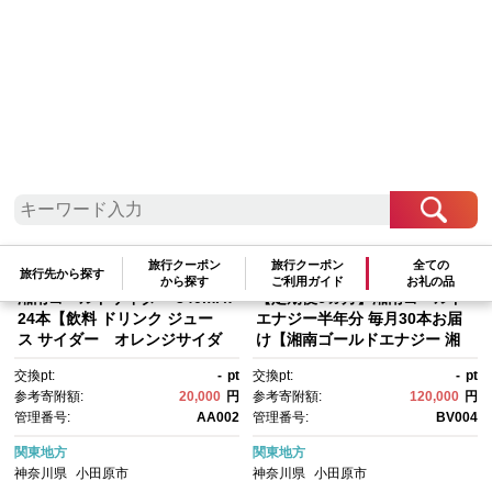
検索結果一覧
1～20件 / 全27件
参考寄附額順
|
新着順
|
人気ランキング順
旅行クーポン
旅行クーポン
全ての
旅行先から探す
から探す
ご利用ガイド
お礼の品
湘南ゴールドサイダー 340mlｘ
【定期便6ヵ月】湘南ゴールド
24本【飲料 ドリンク ジュー
エナジー半年分 毎月30本お届
ス サイダー オレンジサイダ
け【湘南ゴールドエナジー 湘
ー オレンジ 炭酸 自宅用 贈答
南ゴールド エナジードリン
交換pt:
-
pt
交換pt:
-
pt
品 贈答用 ギフト お取り寄せ お
ク 炭酸飲料 毎月お届け 1ケー
参考寄附額:
20,000
円
参考寄附額:
120,000
円
中元 お歳暮 贈り物 プレゼン
ス30本 小田原で好評 小田原の
管理番号:
AA002
管理番号:
BV004
ト 神奈川県 小田原市 】
名産品使用 神奈川県 小田原
市 】
関東地方
関東地方
神奈川県
小田原市
神奈川県
小田原市