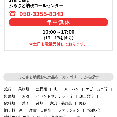
JTBふるぽ
ふるさと納税コールセンター
050-3355-8343
年中無休
10:00～17:00
（1/1～1/3を除く）
★土日も電話受付しております。
ふるさと納税お礼の品を「カテゴリー」から探す
旅行
果物類
魚貝類
肉
米・パン
エビ・カニ等
野菜類
お酒
イベントやチケット等
加工品等
飲料類
菓子
麺類
家具・装飾品
美容
調味料・油
雑貨・日用品
ファッション
感謝状等