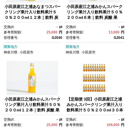
小田原産江之浦あなまつスパー
小田原産江之浦みかんスパーク
クリング果汁入り飲料果汁５
リング果汁入り飲料果汁５０％
０％２００ml１２本｜飲料 炭
２００ml６本｜飲料 炭酸 果
酸 果汁 ドリンク 人気 おすす
汁 ドリンク 人気 おすすめ フル
交換pt:
-
pt
交換pt:
-
pt
め フルーツ ソーダ 清涼飲料 セ
ーツ ソーダ 清涼飲料 セット 送
参考寄附額:
25,000
円
参考寄附額:
13,000
円
ット 送料無料 神奈川県 小田原
料無料 神奈川県 小田原市
管理番号:
GJ040
管理番号:
GJ041
市
関東地方
関東地方
神奈川県
小田原市
神奈川県
小田原市
小田原産江之浦みかんスパーク
【定期便 3回】小田原産江之浦
リング果汁入り飲料果汁５０％
みかんスパークリング果汁入り
２００ml１２本｜飲料 炭酸 果
飲料果汁５０％２００ml３０本
汁 ドリンク 人気 おすすめ フル
｜飲料 炭酸 果汁 ドリンク 人
交換pt:
-
pt
交換pt:
-
pt
ーツ ソーダ 清涼飲料 セット 送
気 おすすめ フルーツ ソーダ 清
参考寄附額:
25,000
円
参考寄附額:
169,000
円
料無料 神奈川県 小田原市
涼飲料 セット 定期便 送料無