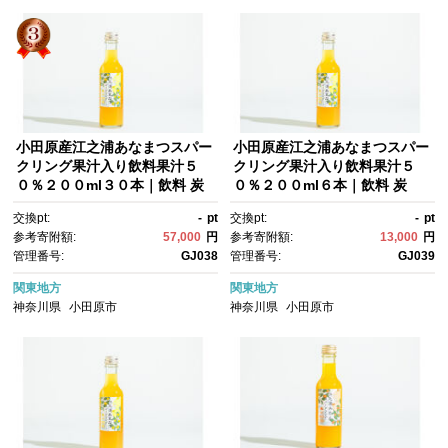
小田原産江之浦あなまつスパー
小田原産江之浦あなまつスパー
クリング果汁入り飲料果汁５
クリング果汁入り飲料果汁５
０％２００ml３０本｜飲料 炭
０％２００ml６本｜飲料 炭
酸 果汁 ドリンク 人気 おすす
酸 果汁 ドリンク 人気 おすす
交換pt:
-
pt
交換pt:
-
pt
め フルーツ ソーダ 清涼飲料 セ
め フルーツ ソーダ 清涼飲料 セ
参考寄附額:
57,000
円
参考寄附額:
13,000
円
ット 送料無料 神奈川県 小田原
ット 送料無料 神奈川県 小田原
管理番号:
GJ038
管理番号:
GJ039
市
市
関東地方
関東地方
神奈川県
小田原市
神奈川県
小田原市